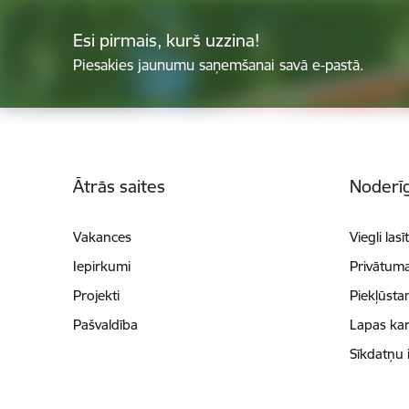
Esi pirmais, kurš uzzina!
Piesakies jaunumu saņemšanai savā e-pastā.
Kājene
Ātrās saites
Noderīg
Vakances
Viegli lasī
Iepirkumi
Privātuma
Projekti
Piekļūsta
Pašvaldība
Lapas kar
Sīkdatņu 