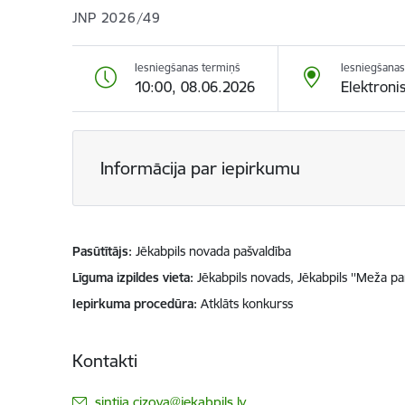
JNP 2026/49
Iesniegšanas termiņš
Iesniegšanas
10:00, 08.06.2026
Elektroni
Informācija par iepirkumu
Pasūtītājs
Jēkabpils novada pašvaldība
Līguma izpildes vieta
Jēkabpils novads, Jēkabpils ''Meža pa
Iepirkuma procedūra
Atklāts konkurss
Kontakti
E-pasts:
sintija.cizova@jekabpils.lv