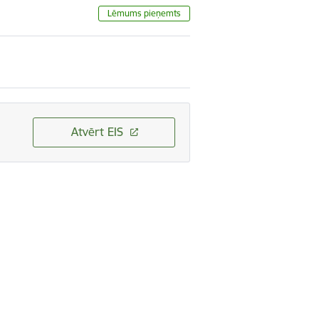
Lēmums pieņemts
Atvērt EIS