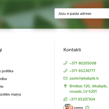
i
Kontakti
t
+371 80205008
+371 65236777
 politika
E-pasts:
pasts@jekabpils.lv
mība
Brīvības 120, Jēkabpils,
te
novads, LV-5201
izvēles maiņa
+371 65207304