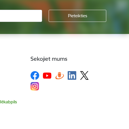
Sekojiet mums
 Jēkabpils