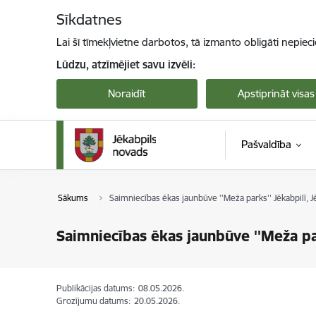
Pāriet uz lapas saturu
Sīkdatnes
Lai šī tīmekļvietne darbotos, tā izmanto obligāti nepiec
Lūdzu, atzīmējiet savu izvēli:
Noraidīt
Apstiprināt visas
Pašvaldība
Sākums
Saimniecības ēkas jaunbūve ''Meža parks'' Jēkabpilī, 
Saimniecības ēkas jaunbūve ''Meža pa
Publikācijas datums:
08.05.2026.
Grozījumu datums:
20.05.2026.