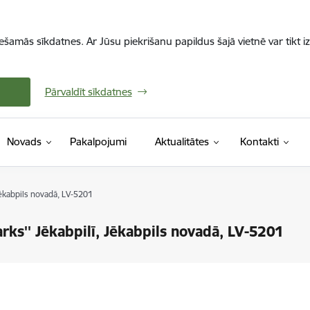
iešamās sīkdatnes. Ar Jūsu piekrišanu papildus šajā vietnē var tikt i
Pārvaldīt sīkdatnes
Novads
Pakalpojumi
Aktualitātes
Kontakti
Jēkabpils novadā, LV-5201
rks'' Jēkabpilī, Jēkabpils novadā, LV-5201