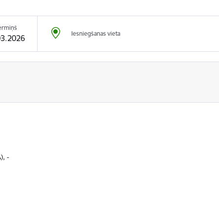
ermiņš
Iesniegšanas vieta
03.2026
), -