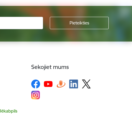
Sekojiet mums
 Jēkabpils