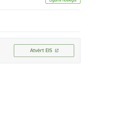
Līgums noslēgts
Atvērt EIS