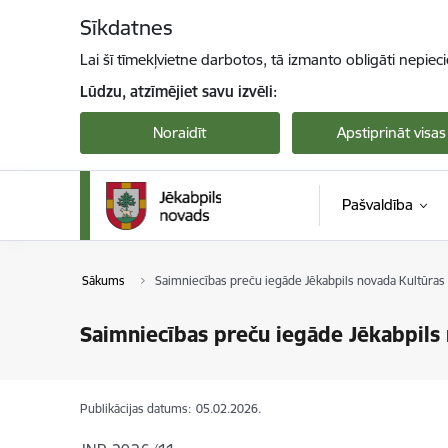
Pāriet uz lapas saturu
Sīkdatnes
Lai šī tīmekļvietne darbotos, tā izmanto obligāti nepiec
Lūdzu, atzīmējiet savu izvēli:
Noraidīt
Apstiprināt visas
Pašvaldība
Sākums
Saimniecības preču iegāde Jēkabpils novada Kultūras 
Saimniecības preču iegāde Jēkabpils 
Publikācijas datums:
05.02.2026.