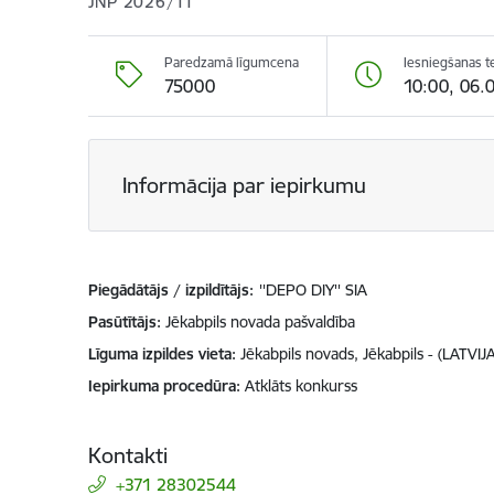
JNP 2026/11
Paredzamā līgumcena
Iesniegšanas t
75000
10:00, 06.
Informācija par iepirkumu
Piegādātājs / izpildītājs:
''DEPO DIY'' SIA
Pasūtītājs
Jēkabpils novada pašvaldība
Līguma izpildes vieta
Jēkabpils novads, Jēkabpils - (LATVIJA
Iepirkuma procedūra
Atklāts konkurss
Kontakti
+371 28302544