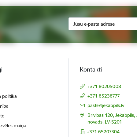
i
Kontakti
t
+371 80205008
+371 65236777
 politika
E-pasts:
pasts@jekabpils.lv
mība
Brīvības 120, Jēkabpils,
te
novads, LV-5201
izvēles maiņa
+371 65207304