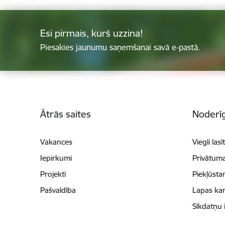
Esi pirmais, kurš uzzina!
Piesakies jaunumu saņemšanai savā e-pastā.
Kājene
Ātrās saites
Noderīg
Vakances
Viegli lasī
Iepirkumi
Privātuma
Projekti
Piekļūsta
Pašvaldība
Lapas kar
Sīkdatņu 