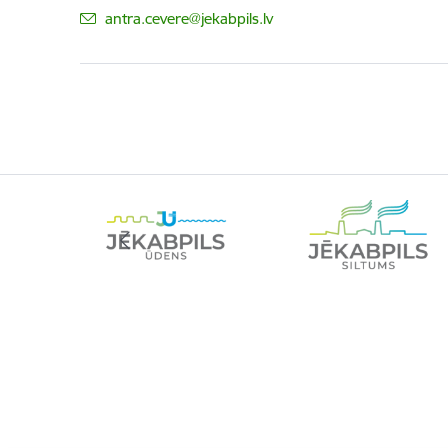
E-pasts:
antra.cevere@jekabpils.lv