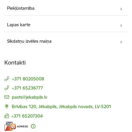
Piekļūstamība
Lapas karte
Sīkdatņu izvēles maiņa
Kontakti
+371 80205008
+371 65236777
E-pasts:
pasts@jekabpils.lv
Brīvības 120, Jēkabpils, Jēkabpils novads, LV-5201
+371 65207304