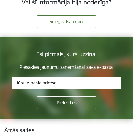
Vai šī informācija bija noderīga?
Sniegt atsauksmi
Esi pirmais, kurš uzzina!
Piesakies jaunumu saņemšanai savā e-pastā.
Kājene
Ātrās saites