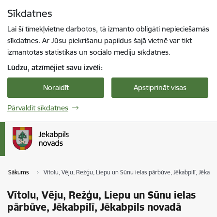
Pāriet uz lapas saturu
Sīkdatnes
Spied
lai meklētu
Enter
Lai šī tīmekļvietne darbotos, tā izmanto obligāti nepieciešamās
sīkdatnes. Ar Jūsu piekrišanu papildus šajā vietnē var tikt
izmantotas statistikas un sociālo mediju sīkdatnes.
Lūdzu, atzīmējiet savu izvēli:
Noraidīt
Apstiprināt visas
Pārvaldīt sīkdatnes
Sākums
Vītolu, Vēju, Režģu, Liepu un Sūnu ielas pārbūve, Jēkabpilī, Jēkabp
Vītolu, Vēju, Režģu, Liepu un Sūnu ielas
pārbūve, Jēkabpilī, Jēkabpils novadā