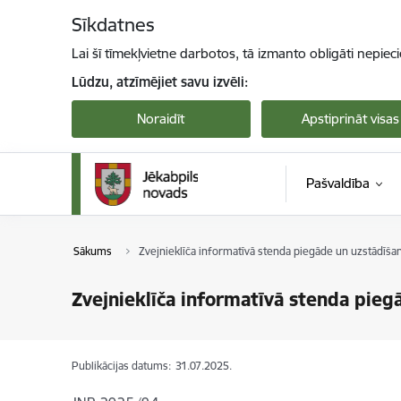
Pāriet uz lapas saturu
Sīkdatnes
Lai šī tīmekļvietne darbotos, tā izmanto obligāti nepiec
Lūdzu, atzīmējiet savu izvēli:
Noraidīt
Apstiprināt visas
Pašvaldība
Sākums
Zvejnieklīča informatīvā stenda piegāde un uzstādīša
Zvejnieklīča informatīvā stenda pieg
Publikācijas datums:
31.07.2025.