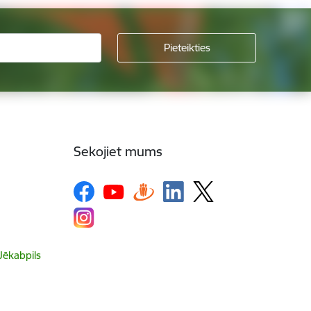
Sekojiet mums
 Jēkabpils