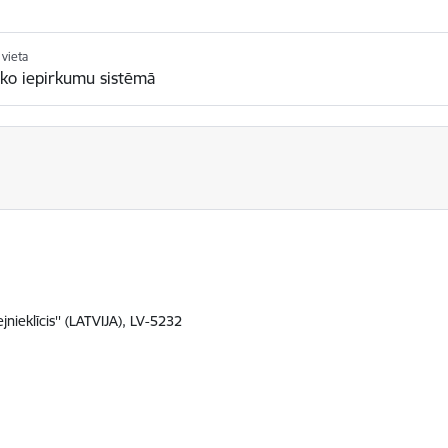
vieta
sko iepirkumu sistēmā
jnieklīcis'' (LATVIJA), LV-5232