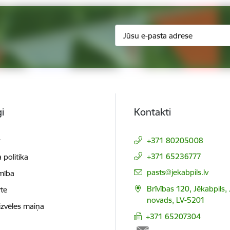
i
Kontakti
t
+371 80205008
+371 65236777
 politika
E-pasts:
pasts@jekabpils.lv
mība
Brīvības 120, Jēkabpils,
te
novads, LV-5201
izvēles maiņa
+371 65207304