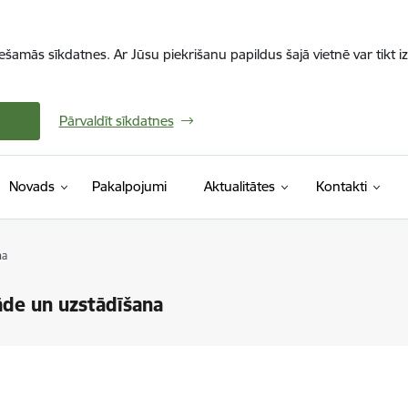
iešamās sīkdatnes. Ar Jūsu piekrišanu papildus šajā vietnē var tikt i
Pārvaldīt sīkdatnes
Novads
Pakalpojumi
Aktualitātes
Kontakti
na
āde un uzstādīšana