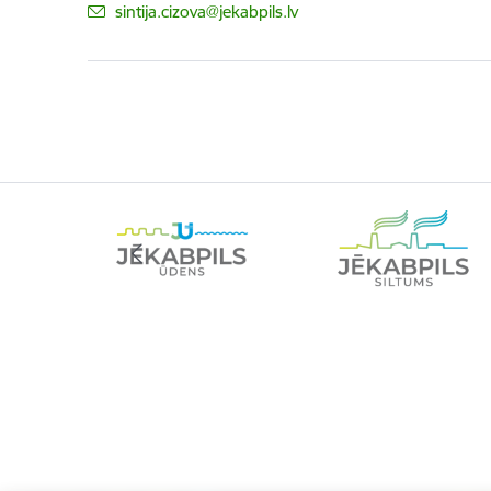
E-pasts:
sintija.cizova@jekabpils.lv