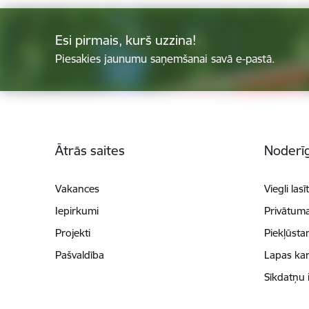
Esi pirmais, kurš uzzina!
Piesakies jaunumu saņemšanai savā e-pastā.
Kājene
Ātrās saites
Noderīg
Vakances
Viegli lasī
Iepirkumi
Privātuma
Projekti
Piekļūsta
Pašvaldība
Lapas kar
Sīkdatņu 