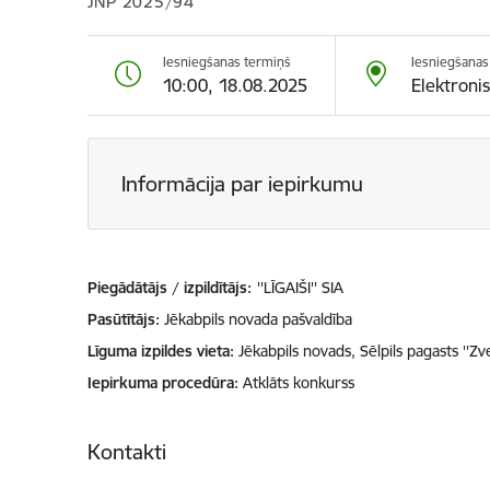
JNP 2025/94
Iesniegšanas termiņš
Iesniegšanas 
10:00, 18.08.2025
Elektroni
Informācija par iepirkumu
Piegādātājs / izpildītājs:
''LĪGAIŠI'' SIA
Pasūtītājs
Jēkabpils novada pašvaldība
Līguma izpildes vieta
Jēkabpils novads, Sēlpils pagasts ''Zve
Iepirkuma procedūra
Atklāts konkurss
Kontakti