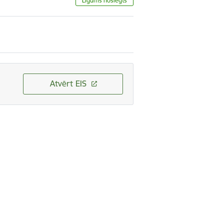
Līgums noslēgts
Atvērt EIS