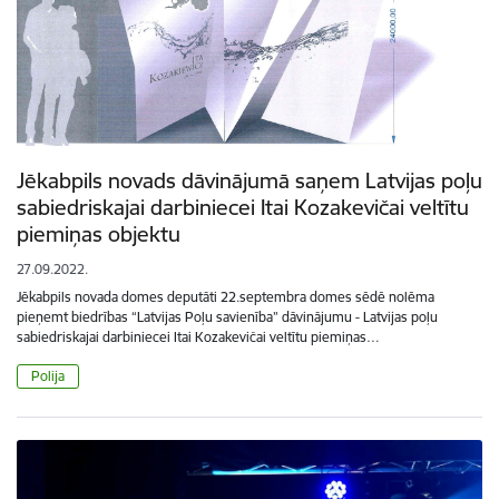
Jēkabpils novads dāvinājumā saņem Latvijas poļu
sabiedriskajai darbiniecei Itai Kozakevičai veltītu
piemiņas objektu
27.09.2022.
Jēkabpils novada domes deputāti 22.septembra domes sēdē nolēma
pieņemt biedrības “Latvijas Poļu savienība” dāvinājumu - Latvijas poļu
sabiedriskajai darbiniecei Itai Kozakevičai veltītu piemiņas…
Polija