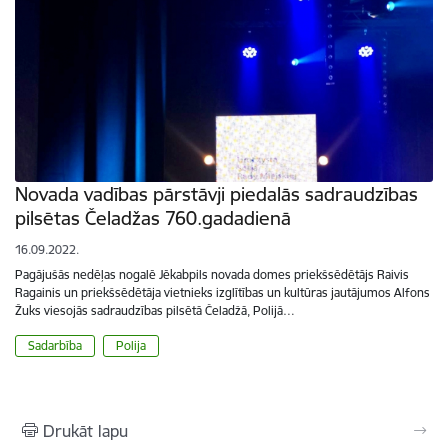
Novada vadības pārstāvji piedalās sadraudzības
pilsētas Čeladžas 760.gadadienā
16.09.2022.
Pagājušās nedēļas nogalē Jēkabpils novada domes priekšsēdētājs Raivis
Ragainis un priekšsēdētāja vietnieks izglītības un kultūras jautājumos Alfons
Žuks viesojās sadraudzības pilsētā Čeladžā, Polijā…
Sadarbība
Polija
Drukāt lapu