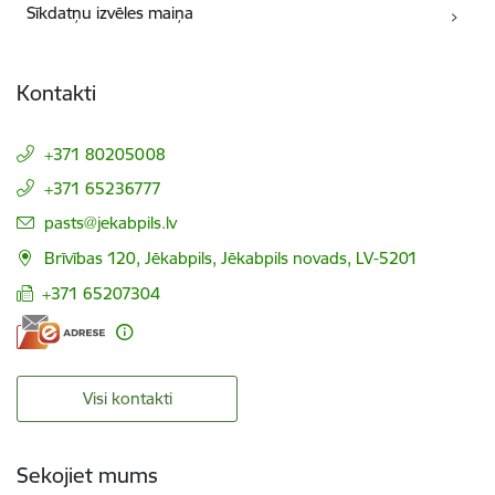
Sīkdatņu izvēles maiņa
Kontakti
+371 80205008
+371 65236777
E-pasts:
pasts@jekabpils.lv
Brīvības 120, Jēkabpils, Jēkabpils novads, LV-5201
+371 65207304
Visi kontakti
Sekojiet mums