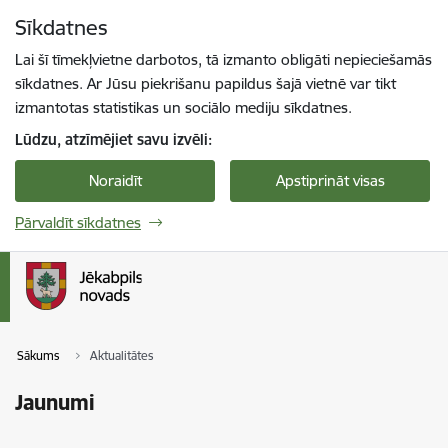
Pāriet uz lapas saturu
Sīkdatnes
Spied
lai meklētu
Enter
Lai šī tīmekļvietne darbotos, tā izmanto obligāti nepieciešamās
sīkdatnes. Ar Jūsu piekrišanu papildus šajā vietnē var tikt
izmantotas statistikas un sociālo mediju sīkdatnes.
Lūdzu, atzīmējiet savu izvēli:
Noraidīt
Apstiprināt visas
Pārvaldīt sīkdatnes
Sākums
Aktualitātes
Jaunumi