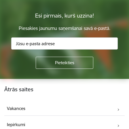
Esi pirmais, kurš uzzina!
Piesakies jaunumu saņemšanai savā e-pastā.
Kājene
Ātrās saites
Vakances
Iepirkumi