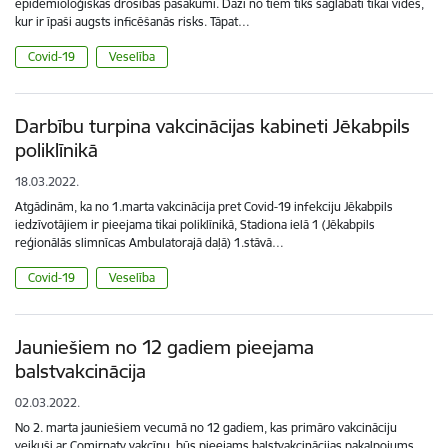
epidemioloģiskās drošības pasākumi. Daži no tiem tiks saglabāti tikai vidēs,
kur ir īpaši augsts inficēšanās risks. Tāpat…
Covid-19
Veselība
Darbību turpina vakcinācijas kabineti Jēkabpils
poliklīnikā
18.03.2022.
Atgādinām, ka no 1.marta vakcinācija pret Covid-19 infekciju Jēkabpils
iedzīvotājiem ir pieejama tikai poliklīnikā, Stadiona ielā 1 (Jēkabpils
reģionālās slimnīcas Ambulatorajā daļā) 1.stāvā…
Covid-19
Veselība
Jauniešiem no 12 gadiem pieejama
balstvakcinācija
02.03.2022.
No 2. marta jauniešiem vecumā no 12 gadiem, kas primāro vakcināciju
veikuši ar Comirnaty vakcīnu, būs pieejams balstvakcinācijas pakalpojums.