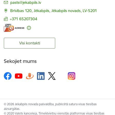
E-pasts:
pasts@jekabpils.lv
Brīvības 120, Jēkabpils, Jēkabpils novads, LV-5201
+371 65207304
Visi kontakti
Sekojiet mums
© 2026 Jekabpils novada pašvaldība, publicētā satura visas tiesības
aizsargātas.
© 2020 Valsts kanceleja, Tīmekļvietņu vienotās platformas visas tiesības