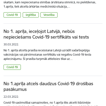
skaitam, kam nepieciešama slimības ārstēšana slimnīcā, no piektdienas,
1.aprīļa, tiek atcelta ārkārtas medicīniskā situācija,…
Covid-19
Izglītība
Veselība
No 1. aprīļa, ieceļojot Latvijā, nebūs
nepieciešams Covid-19 sertifikāts vai tests
30.03.2022.
No 1. aprīļa atcelta prasība ieceļošanai Latvijā uzrādīt sadarbspējīgu
vakcinācijas vai pārslimošanas sertifikātu vai negatīvu Covid-19 testa
apliecinājumu. Šī prasība turpmāk attieksies tikai uz…
Covid-19
No 1.aprīļa atcels daudzus Covid-19 drošības
pasākumus
22.03.2022.
Covid-19 saslimstībai samazinoties, no 1.aprīļa tiks atcelti līdzšinējie