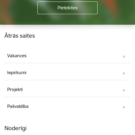
Kājene
Ātrās saites
Vakances
Iepirkumi
Projekti
Pašvaldība
Noderīgi