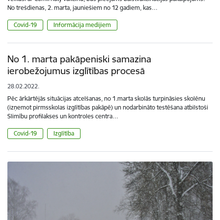
No trešdienas, 2. marta, jauniešiem no 12 gadiem, kas…
Covid-19
Informācija medijiem
No 1. marta pakāpeniski samazina
ierobežojumus izglītības procesā
28.02.2022.
Pēc ārkārtējās situācijas atcelšanas, no 1.marta skolās turpināsies skolēnu
(izņemot pirmsskolas izglītības pakāpē) un nodarbināto testēšana atbilstoši
Slimību profilakses un kontroles centra…
Covid-19
Izglītība