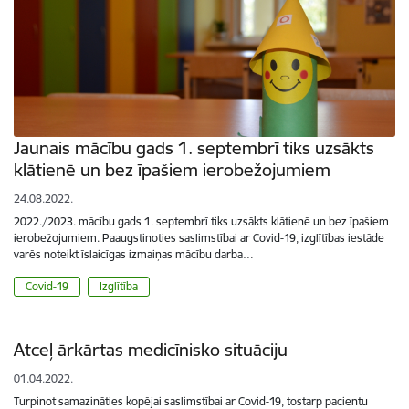
Jaunais mācību gads 1. septembrī tiks uzsākts
klātienē un bez īpašiem ierobežojumiem
24.08.2022.
2022./2023. mācību gads 1. septembrī tiks uzsākts klātienē un bez īpašiem
ierobežojumiem. Paaugstinoties saslimstībai ar Covid-19, izglītības iestāde
varēs noteikt īslaicīgas izmaiņas mācību darba…
Covid-19
Izglītība
Atceļ ārkārtas medicīnisko situāciju
01.04.2022.
Turpinot samazināties kopējai saslimstībai ar Covid-19, tostarp pacientu