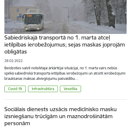
Sabiedriskajā transportā no 1. marta atceļ
ietilpības ierobežojumus; sejas maskas joprojām
obligātas
28.02.2022.
Beidzoties valstī noteiktajai ārkārtējai situācijai, no 1. marta vairs nebūs
spēkā sabiedriskā transporta ietilpības ierobežojumi un atcelti ierobežojumi
braukšanas maksas atvieglojumu pašvaldību…
Covid-19
Infrastruktūra
Veselība
Sociālais dienests uzsācis medicīnisko masku
izsniegšanu trūcīgām un maznodrošinātām
personām