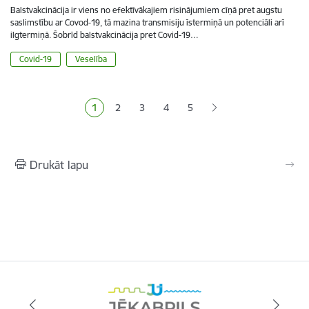
Balstvakcinācija ir viens no efektīvākajiem risinājumiem cīņā pret augstu
saslimstību ar Covod-19, tā mazina transmisiju īstermiņā un potenciāli arī
ilgtermiņā. Šobrīd balstvakcinācija pret Covid-19…
Covid-19
Veselība
Lapošana
1
2
3
4
5
Pašreizējā lapa
Lapa
Lapa
Lapa
Lapa
Drukāt lapu