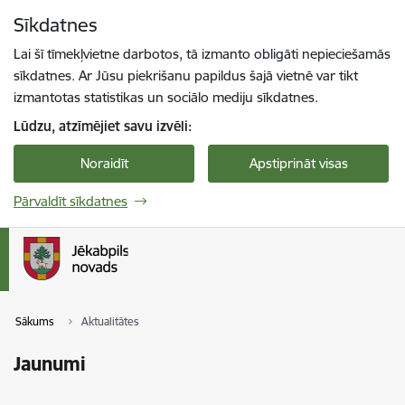
Pāriet uz lapas saturu
Sīkdatnes
Spied
lai meklētu
Enter
Lai šī tīmekļvietne darbotos, tā izmanto obligāti nepieciešamās
sīkdatnes. Ar Jūsu piekrišanu papildus šajā vietnē var tikt
izmantotas statistikas un sociālo mediju sīkdatnes.
Lūdzu, atzīmējiet savu izvēli:
Noraidīt
Apstiprināt visas
Pārvaldīt sīkdatnes
Sākums
Aktualitātes
Jaunumi