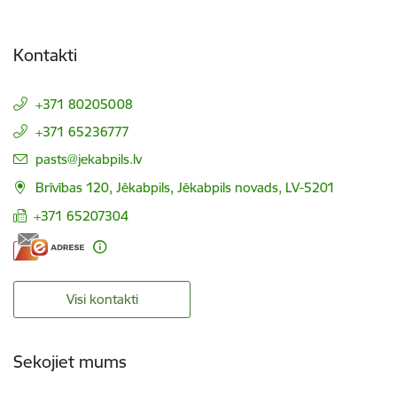
Kontakti
+371 80205008
+371 65236777
E-pasts:
pasts@jekabpils.lv
Brīvības 120, Jēkabpils, Jēkabpils novads, LV-5201
+371 65207304
Visi kontakti
Sekojiet mums