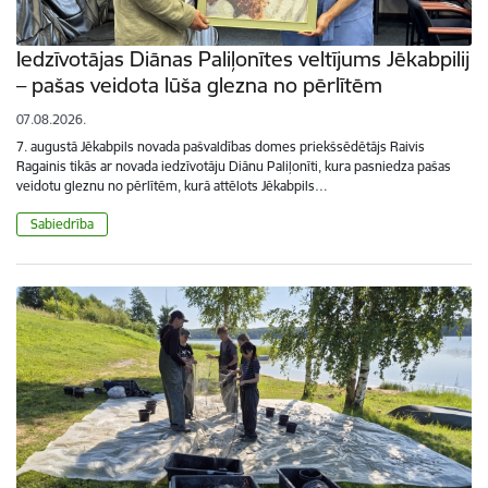
Iedzīvotājas Diānas Paliļonītes veltījums Jēkabpilij
– pašas veidota lūša glezna no pērlītēm
07.08.2026.
7. augustā Jēkabpils novada pašvaldības domes priekšsēdētājs Raivis
Ragainis tikās ar novada iedzīvotāju Diānu Paliļonīti, kura pasniedza pašas
veidotu gleznu no pērlītēm, kurā attēlots Jēkabpils…
Sabiedrība