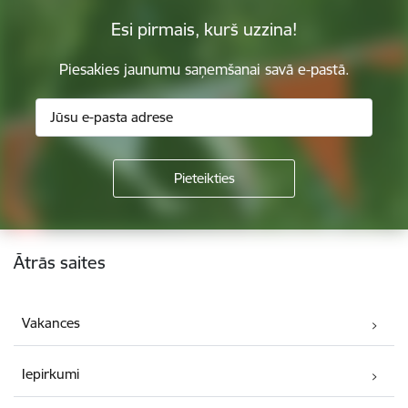
Esi pirmais, kurš uzzina!
Piesakies jaunumu saņemšanai savā e-pastā.
Kājene
Ātrās saites
Vakances
Iepirkumi