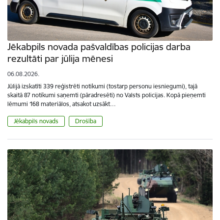
Jēkabpils novada pašvaldības policijas darba
rezultāti par jūlija mēnesi
06.08.2026.
Jūlijā izskatīti 339 reģistrēti notikumi (tostarp personu iesniegumi), tajā
skaitā 87 notikumi saņemti (pāradresēti) no Valsts policijas. Kopā pieņemti
lēmumi 168 materiālos, atsakot uzsākt…
Jēkabpils novads
Drošība