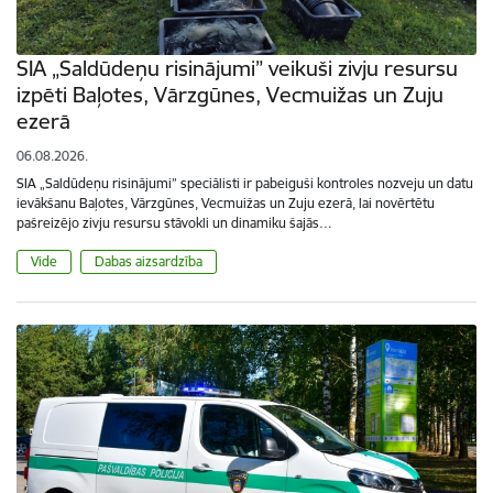
SIA „Saldūdeņu risinājumi” veikuši zivju resursu
izpēti Baļotes, Vārzgūnes, Vecmuižas un Zuju
ezerā
06.08.2026.
SIA „Saldūdeņu risinājumi” speciālisti ir pabeiguši kontroles nozveju un datu
ievākšanu Baļotes, Vārzgūnes, Vecmuižas un Zuju ezerā, lai novērtētu
pašreizējo zivju resursu stāvokli un dinamiku šajās…
Vide
Dabas aizsardzība