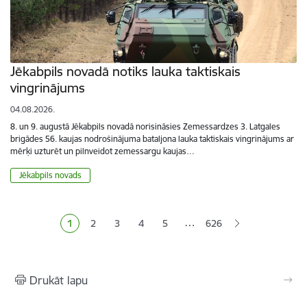
Jēkabpils novadā notiks lauka taktiskais
vingrinājums
04.08.2026.
8. un 9. augustā Jēkabpils novadā norisināsies Zemessardzes 3. Latgales
brigādes 56. kaujas nodrošinājuma bataljona lauka taktiskais vingrinājums ar
mērķi uzturēt un pilnveidot zemessargu kaujas…
Jēkabpils novads
Lapošana
…
1
2
3
4
5
626
Pašreizējā lapa
Lapa
Lapa
Lapa
Lapa
Drukāt lapu