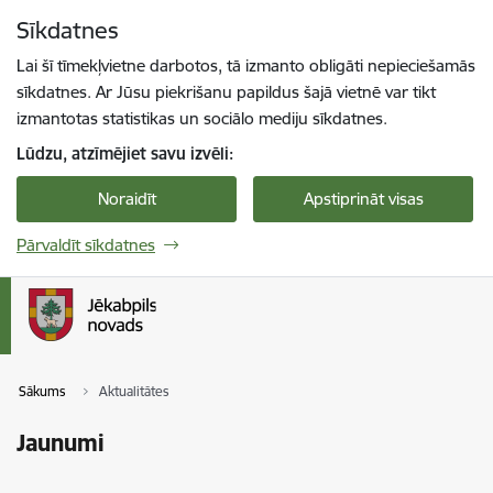
Pāriet uz lapas saturu
Sīkdatnes
Spied
lai meklētu
Enter
Lai šī tīmekļvietne darbotos, tā izmanto obligāti nepieciešamās
sīkdatnes. Ar Jūsu piekrišanu papildus šajā vietnē var tikt
izmantotas statistikas un sociālo mediju sīkdatnes.
Lūdzu, atzīmējiet savu izvēli:
Noraidīt
Apstiprināt visas
Pārvaldīt sīkdatnes
Sākums
Aktualitātes
Jaunumi