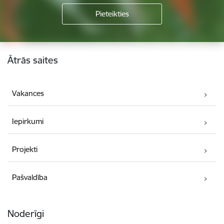
Kājene
Ātrās saites
Vakances
Iepirkumi
Projekti
Pašvaldība
Noderīgi