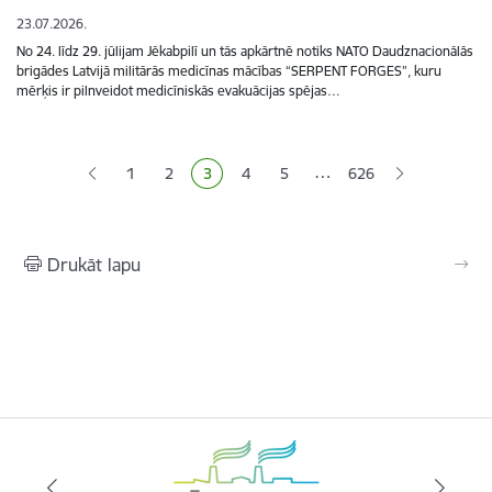
23.07.2026.
No 24. līdz 29. jūlijam Jēkabpilī un tās apkārtnē notiks NATO Daudznacionālās
brigādes Latvijā militārās medicīnas mācības “SERPENT FORGES”, kuru
mērķis ir pilnveidot medicīniskās evakuācijas spējas…
Lapošana
…
1
2
3
4
5
626
Lapa
Lapa
Pašreizējā lapa
Lapa
Lapa
Drukāt lapu