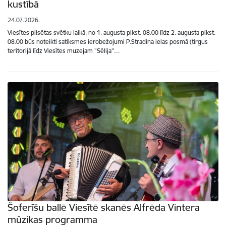
kustībā
24.07.2026.
Viesītes pilsētas svētku laikā, no 1. augusta plkst. 08.00 līdz 2. augusta plkst.
08.00 būs noteikti satiksmes ierobežojumi P.Stradiņa ielas posmā (tirgus
teritorijā līdz Viesītes muzejam "Sēlija"…
Šoferīšu ballē Viesītē skanēs Alfrēda Vintera
mūzikas programma