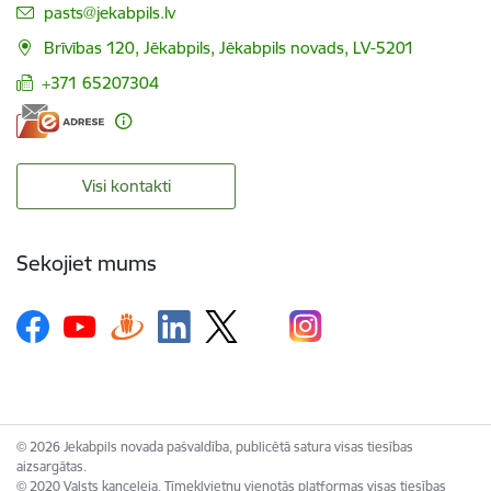
E-pasts:
pasts@jekabpils.lv
Brīvības 120, Jēkabpils, Jēkabpils novads, LV-5201
+371 65207304
Visi kontakti
Sekojiet mums
© 2026 Jekabpils novada pašvaldība, publicētā satura visas tiesības
aizsargātas.
© 2020 Valsts kanceleja, Tīmekļvietņu vienotās platformas visas tiesības