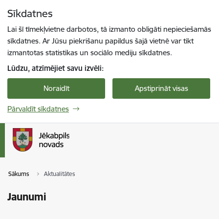
Pāriet uz lapas saturu
Sīkdatnes
Spied
lai meklētu
Enter
Lai šī tīmekļvietne darbotos, tā izmanto obligāti nepieciešamās
sīkdatnes. Ar Jūsu piekrišanu papildus šajā vietnē var tikt
izmantotas statistikas un sociālo mediju sīkdatnes.
Lūdzu, atzīmējiet savu izvēli:
Noraidīt
Apstiprināt visas
Pārvaldīt sīkdatnes
Sākums
Aktualitātes
Jaunumi