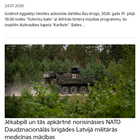
24.07.2026.
Godinot ilggadējo Viesītes autoostas darbību Āžu krogū, 2026. gada 31. jūlijā
19.00 notiks “Šoferīšu balle” ar Alfrēda Vintera mūzikas programmu, ko
izspēlēs Aizkraukles kapela “Karikste”. Balles…
Jēkabpilī un tās apkārtnē norisināsies NATO
Daudznacionālās brigādes Latvijā militārās
medicīnas mācības