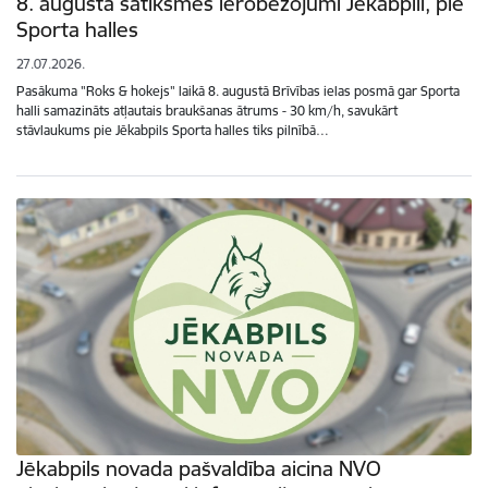
8. augustā satiksmes ierobežojumi Jēkabpilī, pie
Sporta halles
27.07.2026.
Pasākuma "Roks & hokejs" laikā 8. augustā Brīvības ielas posmā gar Sporta
halli samazināts atļautais braukšanas ātrums - 30 km/h, savukārt
stāvlaukums pie Jēkabpils Sporta halles tiks pilnībā…
Jēkabpils novada pašvaldība aicina NVO