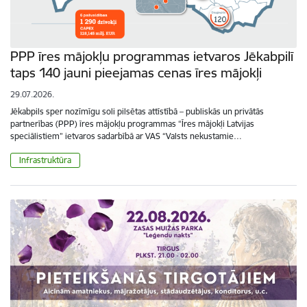
PPP īres mājokļu programmas ietvaros Jēkabpilī
taps 140 jauni pieejamas cenas īres mājokļi
29.07.2026.
Jēkabpils sper nozīmīgu soli pilsētas attīstībā – publiskās un privātās
partnerības (PPP) īres mājokļu programmas “Īres mājokļi Latvijas
speciālistiem” ietvaros sadarbībā ar VAS “Valsts nekustamie…
Infrastruktūra