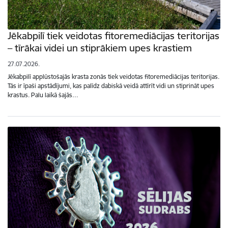
Jēkabpilī tiek veidotas fitoremediācijas teritorijas
– tīrākai videi un stiprākiem upes krastiem
27.07.2026.
Jēkabpilī applūstošajās krasta zonās tiek veidotas fitoremediācijas teritorijas.
Tās ir īpaši apstādījumi, kas palīdz dabiskā veidā attīrīt vidi un stiprināt upes
krastus. Palu laikā šajās…