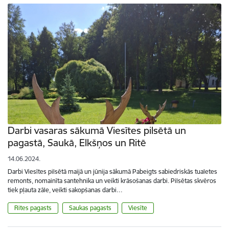
Darbi vasaras sākumā Viesītes pilsētā un
pagastā, Saukā, Elkšņos un Ritē
14.06.2024.
Darbi Viesītes pilsētā maijā un jūnija sākumā Pabeigts sabiedriskās tualetes
remonts, nomainīta santehnika un veikti krāsošanas darbi. Pilsētas skvēros
tiek pļauta zāle, veikti sakopšanas darbi…
Rites pagasts
Saukas pagasts
Viesīte