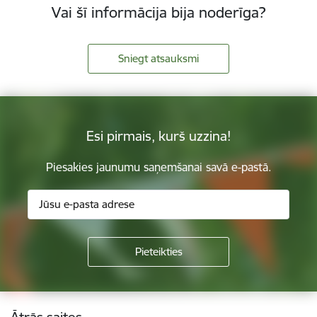
Vai šī informācija bija noderīga?
Sniegt atsauksmi
Esi pirmais, kurš uzzina!
Piesakies jaunumu saņemšanai savā e-pastā.
Kājene
Ātrās saites