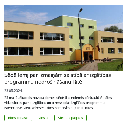
Sēdē lemj par izmaiņām saistībā ar izglītības
programmu nodrošināšanu Ritē
23.05.2024.
23.maijā Jēkabpils novada domes sēdē tika nolemts pārtraukt Viesītes
vidusskolas pamatizglītības un pirmsskolas izglītības programmu
īstenošanas vietu adresē: “Rites pamatskola”, Cīruļi, Rites…
Rites pagasts
Viesīte
Viesītes pagasts
Lapošana