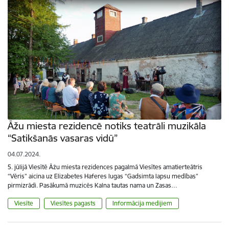
Āžu miesta rezidencē notiks teatrāli muzikāla
“Satikšanās vasaras vidū”
04.07.2024.
5. jūlijā Viesītē Āžu miesta rezidences pagalmā Viesītes amatierteātris
“Vēris” aicina uz Elizabetes Haferes lugas “Gadsimta lapsu medības”
pirmizrādi. Pasākumā muzicēs Kalna tautas nama un Zasas…
Viesīte
Viesītes pagasts
Informācija medijiem