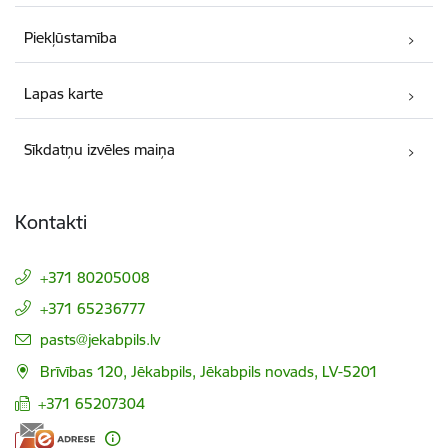
Piekļūstamība
Lapas karte
Sīkdatņu izvēles maiņa
Kontakti
+371 80205008
+371 65236777
E-pasts:
pasts@jekabpils.lv
Brīvības 120, Jēkabpils, Jēkabpils novads, LV-5201
+371 65207304