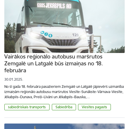
Vairākos reģionālo autobusu maršrutos
Zemgalē un Latgalē būs izmaiņas no 18.
februāra
30.01.2025.
No šī gada 18. februāra pasažieriem Zemgalē un Latgalē jāpievērš uzmanība
izmaiņām reģionālo autobusu maršrutos Viesīte–Sunākste–Vārnava–Viesīte,
Jēkabpils–Dunava, Preiļi–Līvāni un Jēkabpils–Bauska,…
sabiedriskais transports
Sabiedrība
Viesītes pagasts