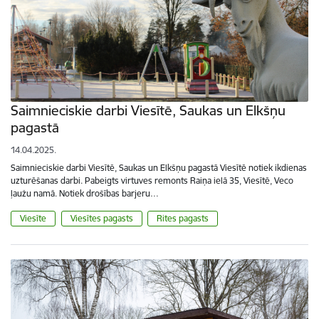
Saimnieciskie darbi Viesītē, Saukas un Elkšņu
pagastā
14.04.2025.
Saimnieciskie darbi Viesītē, Saukas un Elkšņu pagastā Viesītē notiek ikdienas
uzturēšanas darbi. Pabeigts virtuves remonts Raiņa ielā 35, Viesītē, Veco
ļaužu namā. Notiek drošības barjeru…
Viesīte
Viesītes pagasts
Rites pagasts