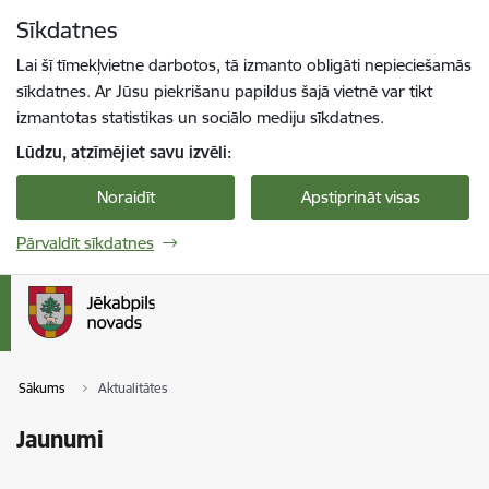
Pāriet uz lapas saturu
Sīkdatnes
Spied
lai meklētu
Enter
Lai šī tīmekļvietne darbotos, tā izmanto obligāti nepieciešamās
sīkdatnes. Ar Jūsu piekrišanu papildus šajā vietnē var tikt
izmantotas statistikas un sociālo mediju sīkdatnes.
Lūdzu, atzīmējiet savu izvēli:
Noraidīt
Apstiprināt visas
Pārvaldīt sīkdatnes
Sākums
Aktualitātes
Jaunumi