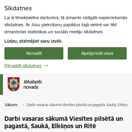
Pāriet uz lapas saturu
Sīkdatnes
Spied
lai meklētu
Enter
Lai šī tīmekļvietne darbotos, tā izmanto obligāti nepieciešamās
sīkdatnes. Ar Jūsu piekrišanu papildus šajā vietnē var tikt
izmantotas statistikas un sociālo mediju sīkdatnes.
Lūdzu, atzīmējiet savu izvēli:
Noraidīt
Apstiprināt visas
Pārvaldīt sīkdatnes
Sākums
Darbi vasaras sākumā Viesītes pilsētā un pagastā, Saukā, Elkšņos 
Darbi vasaras sākumā Viesītes pilsētā un
pagastā, Saukā, Elkšņos un Ritē