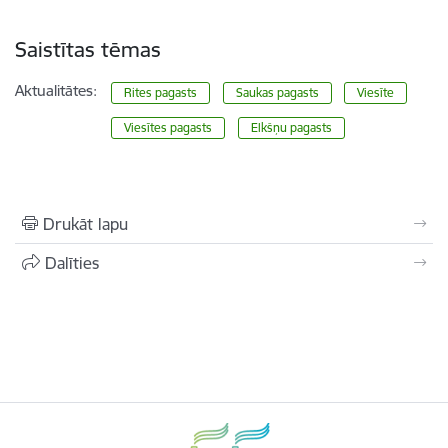
Saistītas tēmas
Aktualitātes:
Rites pagasts
Saukas pagasts
Viesīte
Viesītes pagasts
Elkšņu pagasts
Drukāt lapu
Dalīties