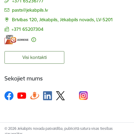
+371 65236777
E-pasts:
pasts@jekabpils.lv
Brīvības 120, Jēkabpils, Jēkabpils novads, LV-5201
+371 65207304
Visi kontakti
Sekojiet mums
© 2026 Jekabpils novada pašvaldība, publicētā satura visas tiesības
aizsargātas.