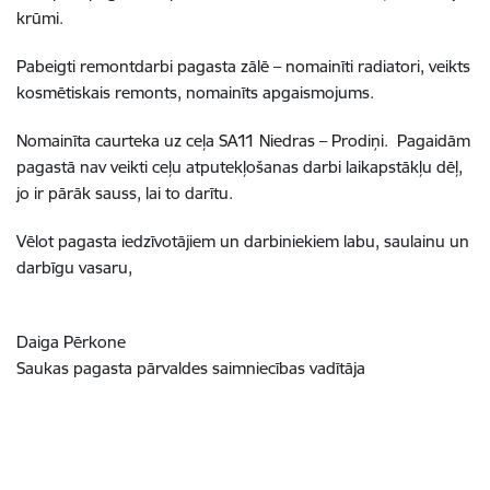
krūmi.
Pabeigti remontdarbi pagasta zālē – nomainīti radiatori, veikts
kosmētiskais remonts, nomainīts apgaismojums.
Nomainīta caurteka uz ceļa SA11 Niedras – Prodiņi. Pagaidām
pagastā nav veikti ceļu atputekļošanas darbi laikapstākļu dēļ,
jo ir pārāk sauss, lai to darītu.
Vēlot pagasta iedzīvotājiem un darbiniekiem labu, saulainu un
darbīgu vasaru,
Daiga Pērkone
Saukas pagasta pārvaldes saimniecības vadītāja