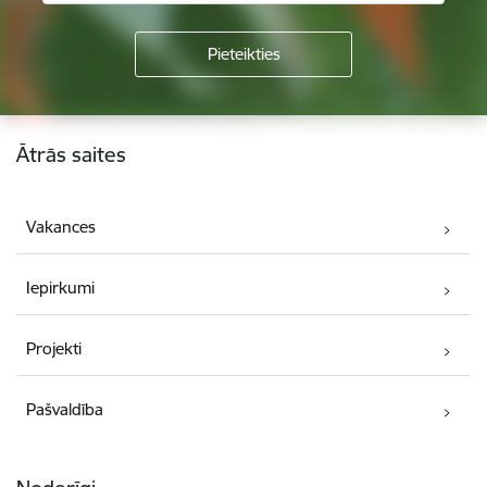
Kājene
Ātrās saites
Vakances
Iepirkumi
Projekti
Pašvaldība