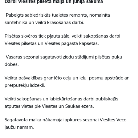
Darbi Viesītes pilsētā maijā un jūnija sākumā
Pabeigts sabiedriskās tualetes remonts, nomainīta
santehnika un veikti krāsošanas darbi.
Pilsētas skvēros tiek pļauta zāle, veikti sakopšanas darbi
Viesītes pilsētas un Viesītes pagasta kapsētās.
Vasaras sezonai sagatavoti ziedu stādījumi pilsētas puķu
dobēs.
Veikta pašvaldības grantēto ceļu un ielu posmu apstrāde ar
pretputekļu līdzekli.
Veikti sakopšanas un labiekārtošanas darbi publiskajās
atpūtas vietās pie Viesītes un Saukas ezera.
Sagatavota malka nākamajai apkures sezonai Viesītes Veco
ļaužu namam.