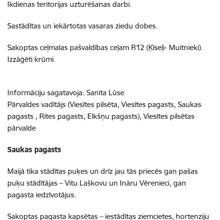
Ikdienas teritorijas uzturēšanas darbi.
Sastādītas un iekārtotas vasaras ziedu dobes.
Sakoptas ceļmalas pašvaldības ceļam R12 (Ķīseļi- Muitnieki).
Izzāģēti krūmi.
Informāciju sagatavoja: Sanita Lūse
Pārvaldes vadītājs (Viesītes pilsēta, Viesītes pagasts, Saukas
pagasts , Rites pagasts, Elkšņu pagasts), Viesītes pilsētas
pārvalde
Saukas pagasts
Maijā tika stādītas puķes un drīz jau tās priecēs gan pašas
puķu stādītājas – Vitu Laškovu un Ināru Vērenieci, gan
pagasta iedzīvotājus.
Sakoptas pagasta kapsētas – iestādītas ziemcietes, hortenziju