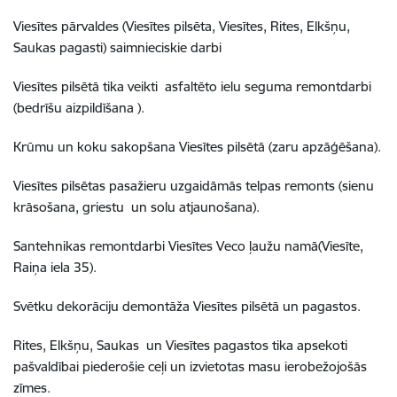
Viesītes pārvaldes (Viesītes pilsēta, Viesītes, Rites, Elkšņu,
Saukas pagasti) saimnieciskie darbi
Viesītes pilsētā tika veikti asfaltēto ielu seguma remontdarbi
(bedrīšu aizpildīšana ).
Krūmu un koku sakopšana Viesītes pilsētā (zaru apzāģēšana).
Viesītes pilsētas pasažieru uzgaidāmās telpas remonts (sienu
krāsošana, griestu un solu atjaunošana).
Santehnikas remontdarbi Viesītes Veco ļaužu namā(Viesīte,
Raiņa iela 35).
Svētku dekorāciju demontāža Viesītes pilsētā un pagastos.
Rites, Elkšņu, Saukas un Viesītes pagastos tika apsekoti
pašvaldībai piederošie ceļi un izvietotas masu ierobežojošās
zīmes.