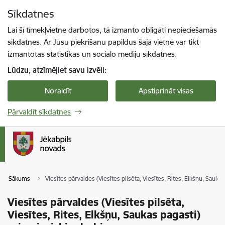
Pāriet uz lapas saturu
Sīkdatnes
Spied
lai meklētu
Enter
Lai šī tīmekļvietne darbotos, tā izmanto obligāti nepieciešamās
sīkdatnes. Ar Jūsu piekrišanu papildus šajā vietnē var tikt
izmantotas statistikas un sociālo mediju sīkdatnes.
Lūdzu, atzīmējiet savu izvēli:
Noraidīt
Apstiprināt visas
Pārvaldīt sīkdatnes
Sākums
Viesītes pārvaldes (Viesītes pilsēta, Viesītes, Rites, Elkšņu, Sauka
Viesītes pārvaldes (Viesītes pilsēta,
Viesītes, Rites, Elkšņu, Saukas pagasti)