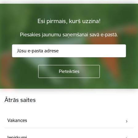
Esi pirmais, kurš uzzina!
Piesakies jaunumu saņemšanai savā e-pastā.
Kājene
Ātrās saites
Vakances
Iepirkumi