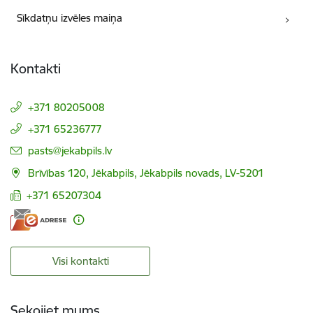
Sīkdatņu izvēles maiņa
Kontakti
+371 80205008
+371 65236777
E-pasts:
pasts@jekabpils.lv
Brīvības 120, Jēkabpils, Jēkabpils novads, LV-5201
+371 65207304
Visi kontakti
Sekojiet mums