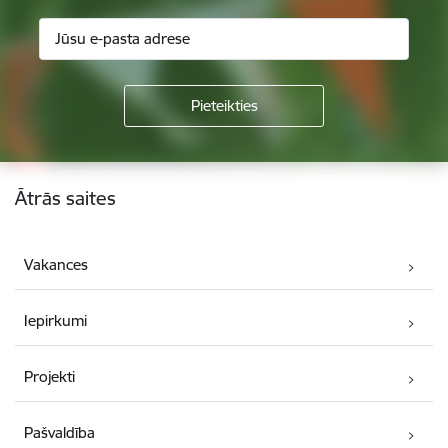
Kājene
Ātrās saites
Vakances
Iepirkumi
Projekti
Pašvaldība