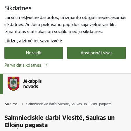
Pāriet uz lapas saturu
Sīkdatnes
Spied
lai meklētu
Enter
Lai šī tīmekļvietne darbotos, tā izmanto obligāti nepieciešamās
sīkdatnes. Ar Jūsu piekrišanu papildus šajā vietnē var tikt
izmantotas statistikas un sociālo mediju sīkdatnes.
Lūdzu, atzīmējiet savu izvēli:
Noraidīt
Apstiprināt visas
Pārvaldīt sīkdatnes
Sākums
Saimnieciskie darbi Viesītē, Saukas un Elkšņu pagastā
Saimnieciskie darbi Viesītē, Saukas un
Elkšņu pagastā