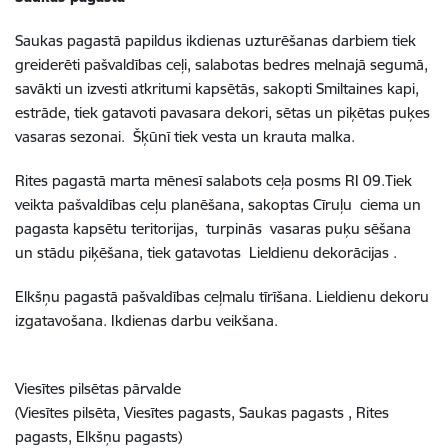
Saukas pagastā papildus ikdienas uzturēšanas darbiem tiek
greiderēti pašvaldības ceļi, salabotas bedres melnajā segumā,
savākti un izvesti atkritumi kapsētās, sakopti Smiltaines kapi,
estrāde, tiek gatavoti pavasara dekori, sētas un piķētas puķes
vasaras sezonai. Šķūnī tiek vesta un krauta malka.
Rites pagastā marta mēnesī salabots ceļa posms RI 09.Tiek
veikta pašvaldības ceļu planēšana, sakoptas Cīruļu ciema un
pagasta kapsētu teritorijas, turpinās vasaras puķu sēšana
un stādu piķēšana, tiek gatavotas Lieldienu dekorācijas .
Elkšņu pagastā pašvaldības ceļmalu tīrīšana. Lieldienu dekoru
izgatavošana. Ikdienas darbu veikšana.
Viesītes pilsētas pārvalde
(Viesītes pilsēta, Viesītes pagasts, Saukas pagasts , Rites
pagasts, Elkšņu pagasts)