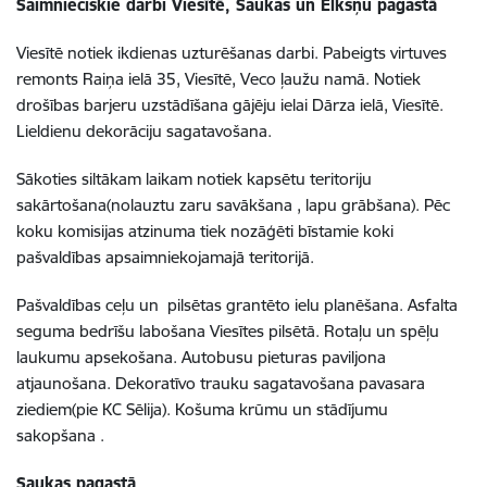
Saimnieciskie darbi Viesītē, Saukas un Elkšņu pagastā
Viesītē notiek ikdienas uzturēšanas darbi. Pabeigts virtuves
remonts Raiņa ielā 35, Viesītē, Veco ļaužu namā. Notiek
drošības barjeru uzstādīšana gājēju ielai Dārza ielā, Viesītē.
Lieldienu dekorāciju sagatavošana.
Sākoties siltākam laikam notiek kapsētu teritoriju
sakārtošana(nolauztu zaru savākšana , lapu grābšana). Pēc
koku komisijas atzinuma tiek nozāģēti bīstamie koki
pašvaldības apsaimniekojamajā teritorijā.
Pašvaldības ceļu un pilsētas grantēto ielu planēšana. Asfalta
seguma bedrīšu labošana Viesītes pilsētā. Rotaļu un spēļu
laukumu apsekošana. Autobusu pieturas paviljona
atjaunošana. Dekoratīvo trauku sagatavošana pavasara
ziediem(pie KC Sēlija). Košuma krūmu un stādījumu
sakopšana .
Saukas pagastā