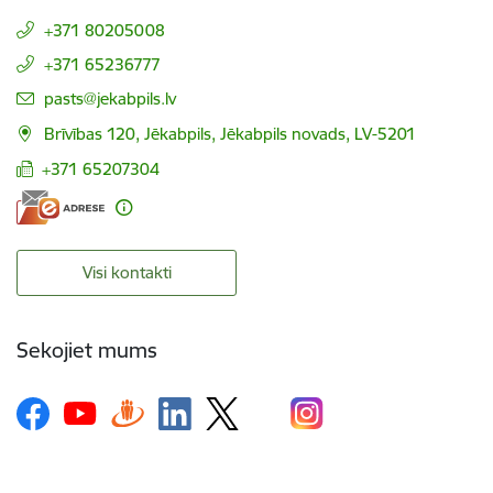
+371 80205008
+371 65236777
E-pasts:
pasts@jekabpils.lv
Brīvības 120, Jēkabpils, Jēkabpils novads, LV-5201
+371 65207304
Visi kontakti
Sekojiet mums