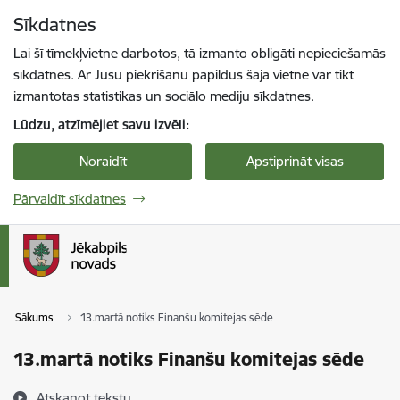
Pāriet uz lapas saturu
Sīkdatnes
Spied
lai meklētu
Enter
Lai šī tīmekļvietne darbotos, tā izmanto obligāti nepieciešamās
sīkdatnes. Ar Jūsu piekrišanu papildus šajā vietnē var tikt
izmantotas statistikas un sociālo mediju sīkdatnes.
Lūdzu, atzīmējiet savu izvēli:
Noraidīt
Apstiprināt visas
Pārvaldīt sīkdatnes
Sākums
13.martā notiks Finanšu komitejas sēde
13.martā notiks Finanšu komitejas sēde
Atskaņot tekstu