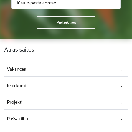
Kājene
Ātrās saites
Vakances
Iepirkumi
Projekti
Pašvaldība