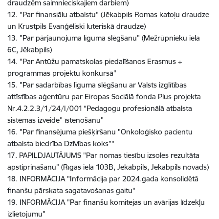
draudzēm saimnieciskajiem darbiem)
12. "Par finansiālu atbalstu" (Jēkabpils Romas katoļu draudze
un Krustpils Evanģēliski luteriskā draudze)
13. "Par pārjaunojuma līguma slēgšanu" (Mežrūpnieku iela
6C, Jēkabpils)
14. "Par Antūžu pamatskolas piedalīšanos Erasmus +
programmas projektu konkursā"
15. "Par sadarbības līguma slēgšanu ar Valsts izglītības
attīstības aģentūru par Eiropas Sociālā fonda Plus projekta
Nr.4.2.2.3/1/24/I/001 “Pedagogu profesionālā atbalsta
sistēmas izveide” īstenošanu"
16. "Par finansējuma piešķiršanu "Onkoloģisko pacientu
atbalsta biedrība Dzīvības koks”"
17. PAPILDJAUTĀJUMS "Par nomas tiesību izsoles rezultāta
apstiprināšanu" (Rīgas iela 103B, Jēkabpils, Jēkabpils novads)
18. INFORMĀCIJA "Informācija par 2024.gada konsolidētā
finanšu pārskata sagatavošanas gaitu"
19. INFORMĀCIJA "Par finanšu komitejas un avārijas līdzekļu
izlietojumu"