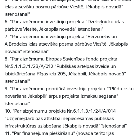
ielas atsevišķu posmu pārbūve Viesītē, Jēkabpils novadā”
īstenošanai"
6. "Par aizņēmumu investīciju projekta “Dzelceļnieku ielas
pārbūve Viesītē, Jēkabpils novadā” īstenošanai"
7. "Par aizņēmumu investīciju projekta “Bērzu ielas un
A.Brodeles ielas atsevišķa posma pārbūve Viesītē, Jēkabpils
novadā” īstenošanai"
8. "Par aizņēmumu Eiropas Savienības fonda projekta
Nr.5.1.1.3/1/23/A/012 “Publiskās ārtelpas izveide un
labiekārtošana Rīgas iela 205, Jēkabpilī, Jēkabpils novadā”
īstenošanai"
9. "Par aizņēmumu prioritārā investīciju projekta ““Plūdu risku
novēršana Jēkabpilī” ārpus projekta izmaksu segšana”
īstenošanai"
10. "Par aizņēmumu projekta Nr.6.1.1.3/1/24/A/014
“Uzņēmējdarbības attīstībai nepieciešamās publiskās
infrastruktūras uzlabošana Jēkabpils novadā” īstenošanai"
11. "Par finansējuma piešķiršanu" (novada teritorijas