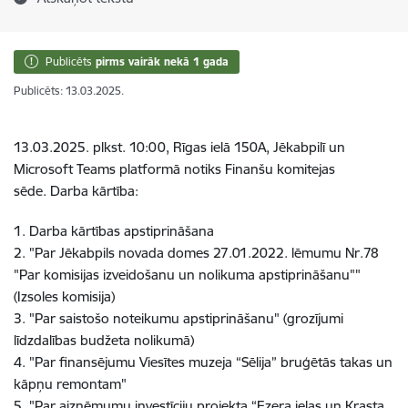
Publicēts
pirms vairāk nekā 1 gada
Publicēts: 13.03.2025.
13.03.2025. plkst. 10:00, Rīgas ielā 150A, Jēkabpilī un
Microsoft Teams platformā notiks Finanšu komitejas
sēde. Darba kārtība:
1. Darba kārtības apstiprināšana
2. "Par Jēkabpils novada domes 27.01.2022. lēmumu Nr.78
"Par komisijas izveidošanu un nolikuma apstiprināšanu""
(Izsoles komisija)
3. "Par saistošo noteikumu apstiprināšanu" (grozījumi
līdzdalības budžeta nolikumā)
4. "Par finansējumu Viesītes muzeja “Sēlija” bruģētās takas un
kāpņu remontam"
5. "Par aizņēmumu investīciju projekta “Ezera ielas un Krasta