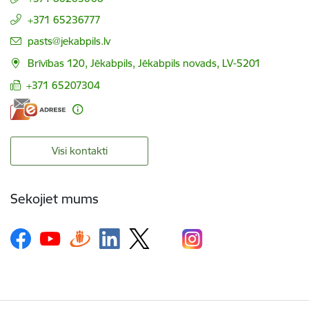
+371 65236777
E-pasts:
pasts@jekabpils.lv
Brīvības 120, Jēkabpils, Jēkabpils novads, LV-5201
+371 65207304
Visi kontakti
Sekojiet mums