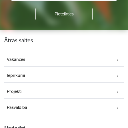
Kājene
Ātrās saites
Vakances
Iepirkumi
Projekti
Pašvaldība
Noderīgi