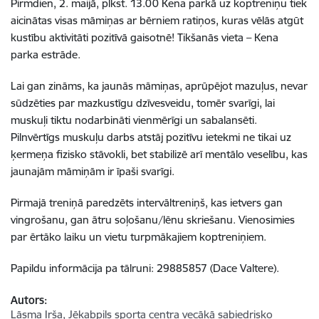
Pirmdien, 2. maijā, plkst. 13.00 Kena parkā uz koptreniņu tiek
aicinātas visas māmiņas ar bērniem ratiņos, kuras vēlās atgūt
kustību aktivitāti pozitīvā gaisotnē! Tikšanās vieta – Kena
parka estrāde.
Lai gan zināms, ka jaunās māmiņas, aprūpējot mazuļus, nevar
sūdzēties par mazkustīgu dzīvesveidu, tomēr svarīgi, lai
muskuļi tiktu nodarbināti vienmērīgi un sabalansēti.
Pilnvērtīgs muskuļu darbs atstāj pozitīvu ietekmi ne tikai uz
ķermeņa fizisko stāvokli, bet stabilizē arī mentālo veselību, kas
jaunajām māmiņām ir īpaši svarīgi.
Pirmajā treniņā paredzēts intervāltreniņš, kas ietvers gan
vingrošanu, gan ātru soļošanu/lēnu skriešanu. Vienosimies
par ērtāko laiku un vietu turpmākajiem koptreniņiem.
Papildu informācija pa tālruni: 29885857 (Dace Valtere).
Autors:
Lāsma Irša, Jēkabpils sporta centra vecākā sabiedrisko