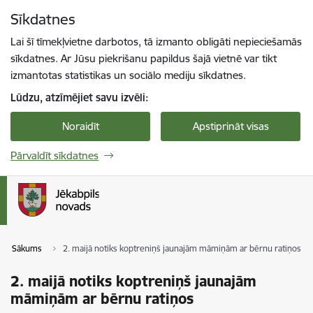
Pāriet uz lapas saturu
Sīkdatnes
Spied
lai meklētu
Enter
Lai šī tīmekļvietne darbotos, tā izmanto obligāti nepieciešamās
sīkdatnes. Ar Jūsu piekrišanu papildus šajā vietnē var tikt
izmantotas statistikas un sociālo mediju sīkdatnes.
Lūdzu, atzīmējiet savu izvēli:
Noraidīt
Apstiprināt visas
Pārvaldīt sīkdatnes
Sākums
2. maijā notiks koptreniņš jaunajām māmiņām ar bērnu ratiņos
2. maijā notiks koptreniņš jaunajām
māmiņām ar bērnu ratiņos