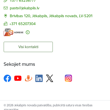
+371 65236777
E-pasts:
pasts@jekabpils.lv
Brīvības 120, Jēkabpils, Jēkabpils novads, LV-5201
+371 65207304
Visi kontakti
Sekojiet mums
© 2026 Jekabpils novada pašvaldība, publicētā satura visas tiesības
aizsargātas.