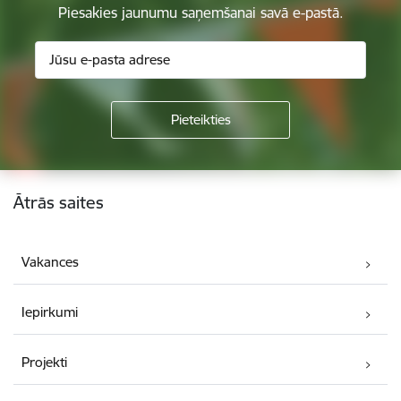
Piesakies jaunumu saņemšanai savā e-pastā.
Kājene
Ātrās saites
Vakances
Iepirkumi
Projekti