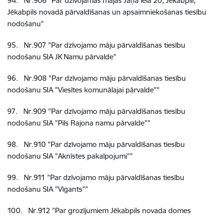
94
.
Nr.906
"Par dzīvojamās mājas Jāņa iela 20, Jēkabpilī,
Jēkabpils novadā pārvaldīšanas un apsaimniekošanas tiesību
nodošanu"
95
.
Nr.907
"Par dzīvojamo māju pārvaldīšanas tiesību
nodošanu SIA JK Namu pārvalde"
96
.
Nr.908
"Par dzīvojamo māju pārvaldīšanas tiesību
nodošanu SIA "Viesītes komunālajai pārvalde""
97
.
Nr.909
"Par dzīvojamo māju pārvaldīšanas tiesību
nodošanu SIA "Pils Rajona namu pārvalde""
98
.
Nr.910
"Par dzīvojamo māju pārvaldīšanas tiesību
nodošanu SIA "Aknīstes pakalpojumi""
99
.
Nr.911
"Par dzīvojamo māju pārvaldīšanas tiesību
nodošanu SIA "Vīgants""
100
.
Nr.912
"Par grozījumiem Jēkabpils novada domes