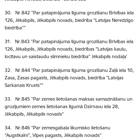
30
.
Nr.842
"Par patapinājuma līguma grozīšanu Brīvības iela
126, Jēkabpils, Jēkabpils novads, biedrība "Latvijas Neredzīgo
biedrība""
31
.
Nr.843
"Par patapinājuma līguma grozīšanu Brīvības iela
126, Jēkabpils, Jēkabpils novads, biedrības "Latvijas kaulu,
locītavu un saistaudu slimnieku biedrība" Jēkabpils nodaļa'
32
.
Nr.844
"Par patapinājuma līguma grozīšanu Zaļā iela 10,
Zasa, Zasas pagasts, Jēkabpils novads, biedrība "Latvijas
Sarkanais Krusts""
33
.
Nr.845
"Par zemes lietošanas maksas samazināšanu un
grozījumiem zemes lietošanas līgumā Dzirnavu iela 28,
Jēkabpils, Jēkabpils novads"
34
.
Nr.846
"Par zemesgabala likumisko lietošanu
“Augstkalni”, Vīpes pagasts, Jēkabpils novads"