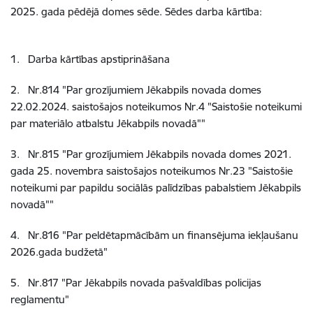
2025. gada pēdējā domes
sēde. Sēdes darba kārtība:
1
.
Darba kārtības
apstiprināšana
2
.
Nr.814
"Par grozījumiem Jēkabpils novada domes
22.02.2024. saistošajos noteikumos Nr.4 "Saistošie noteikumi
par materiālo atbalstu Jēkabpils novadā""
3
.
Nr.815
"Par grozījumiem Jēkabpils novada domes 2021.
gada 25. novembra saistošajos noteikumos Nr.23 "Saistošie
noteikumi par papildu sociālās palīdzības pabalstiem Jēkabpils
novadā""
4
.
Nr.816
"Par peldētapmācībām un finansējuma iekļaušanu
2026.gada budžetā"
5
.
Nr.817
"Par Jēkabpils novada pašvaldības policijas
reglamentu"