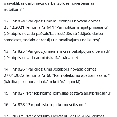
pašvaldības darbinieku darba izpildes novērtēšanas
noteikumi)"
12
.
Nr.824
"Par grozījumiem Jēkabpils novada domes
23.12.2021. lēmumā Nr.644 “Par nolikuma apstiprināšanu”
(Jēkabpils novada pašvaldības iestādēs strādājošo darba
samaksas, sociālo garantiju un atvaļinājumu nolikums)"
13
.
Nr.825
"Par grozījumiem maksas pakalpojumu cenrādī"
(Jēkabpils novada administratīvā pārvalde)
14
.
Nr.826
"Par grozījumu Jēkabpils novada domes
27.01.2022. lēmumā Nr.60 “Par noteikumu apstiprināšanu”"
(kārtība par naudas balvām kultūrā, sportā)
15
.
Nr.827
"Par iepirkuma komisijas sastāva apstiprināšanu"
16
.
Nr.828
"Par publisko iepirkumu veikšanu"
17
.
Nr.829
"Par grozījumu veikšanu 22.02.2024. domes