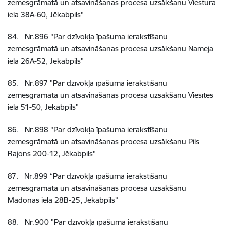
zemesgrāmatā un atsavināšanas procesa uzsākšanu Viestura
iela 38A-60, Jēkabpils"
84
.
Nr.896
"Par dzīvokļa īpašuma ierakstīšanu
zemesgrāmatā un atsavināšanas procesa uzsākšanu Nameja
iela 26A-52, Jēkabpils"
85
.
Nr.897
"Par dzīvokļa īpašuma ierakstīšanu
zemesgrāmatā un atsavināšanas procesa uzsākšanu Viesītes
iela 51-50, Jēkabpils"
86
.
Nr.898
"Par dzīvokļa īpašuma ierakstīšanu
zemesgrāmatā un atsavināšanas procesa uzsākšanu Pils
Rajons 200-12, Jēkabpils"
87
.
Nr.899
“Par dzīvokļa īpašuma ierakstīšanu
zemesgrāmatā un atsavināšanas procesa uzsākšanu
Madonas iela 28B-25, Jēkabpils”
88
.
Nr.900
"Par dzīvokļa īpašuma ierakstīšanu