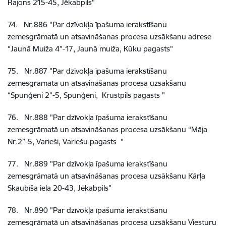
Rajons 215-45, Jēkabpils"
74
.
Nr.886
"Par dzīvokļa īpašuma ierakstīšanu
zemesgrāmatā un atsavināšanas procesa uzsākšanu adrese
“Jaunā Muiža 4”-17, Jaunā muiža, Kūku pagasts"
75
.
Nr.887
"Par dzīvokļa īpašuma ierakstīšanu
zemesgrāmatā un atsavināšanas procesa uzsākšanu
“Spunģēni 2”-5, Spunģēni, Krustpils pagasts "
76
.
Nr.888
"Par dzīvokļa īpašuma ierakstīšanu
zemesgrāmatā un atsavināšanas procesa uzsākšanu “Māja
Nr.2”-5, Varieši, Variešu pagasts "
77
.
Nr.889
"Par dzīvokļa īpašuma ierakstīšanu
zemesgrāmatā un atsavināšanas procesa uzsākšanu Kārļa
Skaubīša iela 20-43, Jēkabpils"
78
.
Nr.890
"Par dzīvokļa īpašuma ierakstīšanu
zemesgrāmatā un atsavināšanas procesa uzsākšanu Viesturu