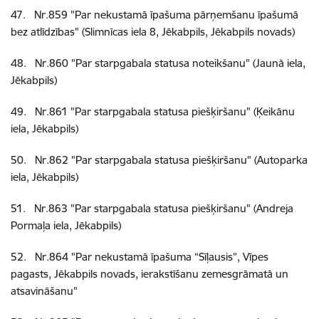
47
.
Nr.859
"Par nekustamā īpašuma pārņemšanu īpašumā
bez atlīdzības" (Slimnīcas iela 8, Jēkabpils, Jēkabpils novads)
48
.
Nr.860
"Par starpgabala statusa noteikšanu" (Jaunā iela,
Jēkabpils)
49
.
Nr.861
"Par starpgabala statusa piešķiršanu" (Ķeikānu
iela, Jēkabpils)
50
.
Nr.862
"Par starpgabala statusa piešķiršanu" (Autoparka
iela, Jēkabpils)
51
.
Nr.863
"Par starpgabala statusa piešķiršanu" (Andreja
Pormaļa iela, Jēkabpils)
52
.
Nr.864
"Par nekustamā īpašuma “Sīļausis”, Vīpes
pagasts, Jēkabpils novads, ierakstīšanu zemesgrāmatā un
atsavināšanu"