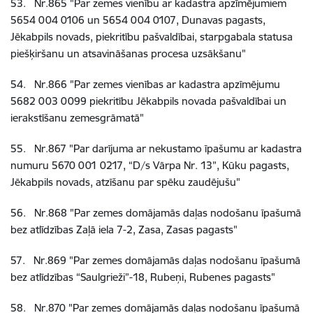
53
.
Nr.865
"Par zemes vienību ar kadastra apzīmējumiem
5654 004 0106 un 5654 004 0107, Dunavas pagasts,
Jēkabpils novads, piekritību pašvaldībai, starpgabala statusa
piešķiršanu un atsavināšanas procesa uzsākšanu"
54
.
Nr.866
"Par zemes vienības ar kadastra apzīmējumu
5682 003 0099 piekritību Jēkabpils novada pašvaldībai un
ierakstīšanu zemesgrāmatā"
55
.
Nr.867
"Par darījuma ar nekustamo īpašumu ar kadastra
numuru 5670 001 0217, “D/s Vārpa Nr. 13”, Kūku pagasts,
Jēkabpils novads, atzīšanu par spēku zaudējušu"
56
.
Nr.868
"Par zemes domājamās daļas nodošanu īpašumā
bez atlīdzības Zaļā iela 7-2, Zasa, Zasas pagasts"
57
.
Nr.869
"Par zemes domājamās daļas nodošanu īpašumā
bez atlīdzības “Saulgrieži”-18, Rubeņi, Rubenes pagasts"
58
.
Nr.870
"Par zemes domājamās daļas nodošanu īpašumā