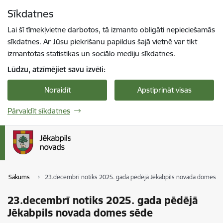
Pāriet uz lapas saturu
Sīkdatnes
Spied
lai meklētu
Enter
Lai šī tīmekļvietne darbotos, tā izmanto obligāti nepieciešamās
sīkdatnes. Ar Jūsu piekrišanu papildus šajā vietnē var tikt
izmantotas statistikas un sociālo mediju sīkdatnes.
Lūdzu, atzīmējiet savu izvēli:
Noraidīt
Apstiprināt visas
Pārvaldīt sīkdatnes
Sākums
23.decembrī notiks 2025. gada pēdējā Jēkabpils novada domes s
23.decembrī notiks 2025. gada pēdējā
Jēkabpils novada domes sēde