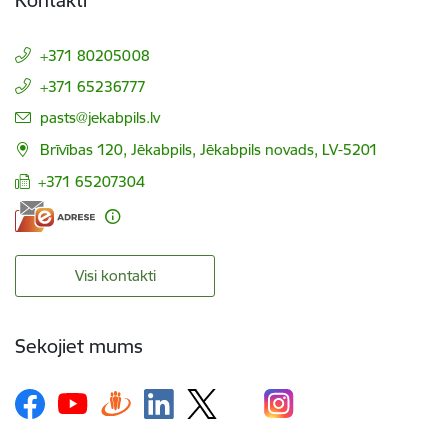
+371 80205008
+371 65236777
E-pasts:
pasts@jekabpils.lv
Brīvības 120, Jēkabpils, Jēkabpils novads, LV-5201
+371 65207304
Visi kontakti
Sekojiet mums