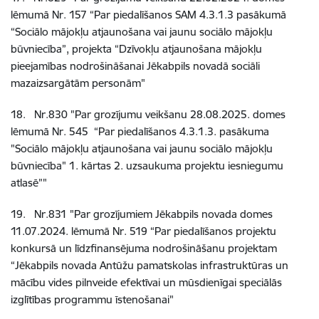
lēmumā Nr. 157 “Par piedalīšanos SAM 4.3.1.3 pasākumā
“Sociālo mājokļu atjaunošana vai jaunu sociālo mājokļu
būvniecība”, projekta “Dzīvokļu atjaunošana mājokļu
pieejamības nodrošināšanai Jēkabpils novadā sociāli
mazaizsargātām personām"
18
.
Nr.830
"Par grozījumu veikšanu 28.08.2025. domes
lēmumā Nr. 545 “Par piedalīšanos 4.3.1.3. pasākuma
"Sociālo mājokļu atjaunošana vai jaunu sociālo mājokļu
būvniecība" 1. kārtas 2. uzsaukuma projektu iesniegumu
atlasē”"
19
.
Nr.831
"Par grozījumiem Jēkabpils novada domes
11.07.2024. lēmumā Nr. 519 “Par piedalīšanos projektu
konkursā un līdzfinansējuma nodrošināšanu projektam
“Jēkabpils novada Antūžu pamatskolas infrastruktūras un
mācību vides pilnveide efektīvai un mūsdienīgai speciālās
izglītības programmu īstenošanai"