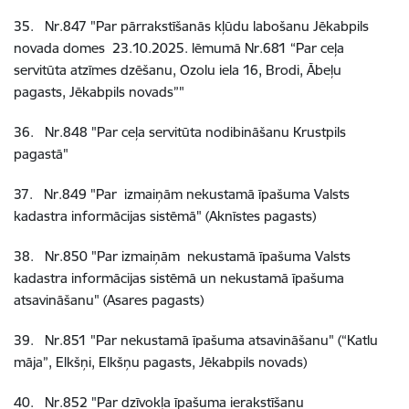
35
.
Nr.847
"Par pārrakstīšanās kļūdu labošanu Jēkabpils
novada domes 23.10.2025. lēmumā Nr.681 “Par ceļa
servitūta atzīmes dzēšanu, Ozolu iela 16, Brodi, Ābeļu
pagasts, Jēkabpils novads”"
36
.
Nr.848
"Par ceļa servitūta nodibināšanu Krustpils
pagastā"
37
.
Nr.849
"Par izmaiņām nekustamā īpašuma Valsts
kadastra informācijas sistēmā" (Aknīstes pagasts)
38
.
Nr.850
"Par izmaiņām nekustamā īpašuma Valsts
kadastra informācijas sistēmā un nekustamā īpašuma
atsavināšanu" (Asares pagasts)
39
.
Nr.851
"Par nekustamā īpašuma atsavināšanu" (“Katlu
māja”, Elkšņi, Elkšņu pagasts, Jēkabpils novads)
40
.
Nr.852
"Par dzīvokļa īpašuma ierakstīšanu