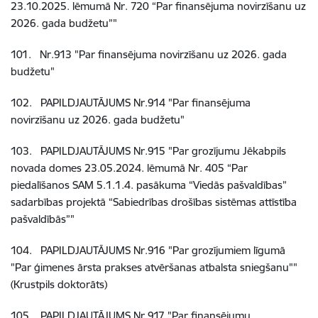
23.10.2025. lēmumā Nr. 720 “Par finansējuma novirzīšanu uz
2026. gada budžetu”"
101
.
Nr.913
"Par finansējuma novirzīšanu uz 2026. gada
budžetu"
102
.
PAPILDJAUTĀJUMS Nr
.914 "Par finansējuma
novirzīšanu uz 2026. gada budžetu"
103
.
PAPILDJAUTĀJUMS Nr
.915 "Par grozījumu Jēkabpils
novada domes 23.05.2024. lēmumā Nr. 405 “Par
piedalīšanos SAM 5.1.1.4. pasākuma “Viedās pašvaldības”
sadarbības projektā “Sabiedrības drošības sistēmas attīstība
pašvaldībās”"
104
.
PAPILDJAUTĀJUMS Nr
.916 "Par grozījumiem līgumā
"Par ģimenes ārsta prakses atvēršanas atbalsta sniegšanu""
(Krustpils doktorāts)
105
.
PAPILDJAUTĀJUMS Nr
.917 "Par finansējumu