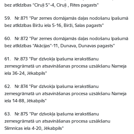
bez atlīdzības “Cīruļi 5”-4, Cīruļi , Rites pagasts"
59
.
Nr.871
"Par zemes domājamās daļas nodošanu īpašumā
bez atlīdzības Biržu iela 5-16, Birži, Salas pagasts"
60
.
Nr.872
"Par zemes domājamās daļas nodošanu īpašumā
bez atlīdzības “Akācijas”-11, Dunava, Dunavas pagasts"
61
.
Nr.873
"Par dzīvokļa īpašuma ierakstīšanu
zemesgrāmatā un atsavināšanas procesa uzsākšanu Nameja
iela 36-24, Jēkabpils"
62
.
Nr.874
"Par dzīvokļa īpašuma ierakstīšanu
zemesgrāmatā un atsavināšanas procesa uzsākšanu Nameja
iela 14-88, Jēkabpils"
63
.
Nr.875
"Par dzīvokļa īpašuma ierakstīšanu
zemesgrāmatā un atsavināšanas procesa uzsākšanu
Slimnīcas iela 4-20, Jēkabpils"