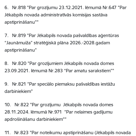
6
.
Nr.818
"Par grozījumu 23.12.2021. lēmumā Nr.647 "Par
Jēkabpils novada administratīvās komisijas sastāva
apstiprināšanu""
7
.
Nr.819
"Par Jēkabpils novada pašvaldības aģentūras
“Jaunāmuiža” stratēģiskā plāna 2026.-2028.gadam
apstiprināšanu"
8
.
Nr.820
"Par grozījumiem Jēkabpils novada domes
23.09.2021. lēmumā Nr.283 “Par amatu sarakstiem”"
9
.
Nr.821
"Par speciālo piemaksu pašvaldības iestāžu
darbiniekiem"
10
.
Nr.822
"Par grozījumu Jēkabpils novada domes
28.11.2024. lēmumā Nr.971 "Par nelaimes gadījumu
apdrošināšanu darbiniekiem""
11
.
Nr.823
"Par noteikumu apstiprināšanu (Jēkabpils novada