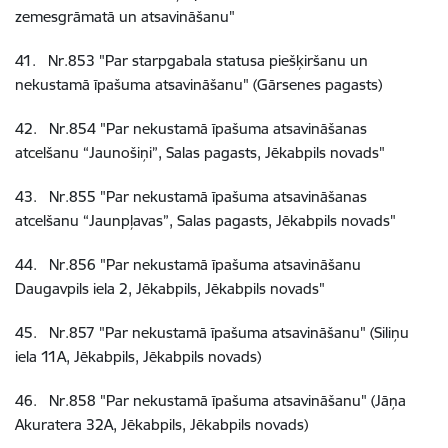
zemesgrāmatā un atsavināšanu"
41
.
Nr.853
"Par starpgabala statusa piešķiršanu un
nekustamā īpašuma atsavināšanu" (Gārsenes pagasts)
42
.
Nr.854
"Par nekustamā īpašuma atsavināšanas
atcelšanu “Jaunošiņi”, Salas pagasts, Jēkabpils novads"
43
.
Nr.855
"Par nekustamā īpašuma atsavināšanas
atcelšanu “Jaunpļavas”, Salas pagasts, Jēkabpils novads"
44
.
Nr.856
"Par nekustamā īpašuma atsavināšanu
Daugavpils iela 2, Jēkabpils, Jēkabpils novads"
45
.
Nr.857
"Par nekustamā īpašuma atsavināšanu" (Siliņu
iela 11A, Jēkabpils, Jēkabpils novads)
46
.
Nr.858
"Par nekustamā īpašuma atsavināšanu" (Jāņa
Akuratera 32A, Jēkabpils, Jēkabpils novads)