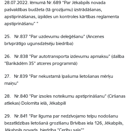
28.07.2022. lēmumā Nr. 689 “Par Jēkabpils novada
pašvaldības budžeta (tā grozījumu) izstrādāšanas,
apstiprināšanas, izpildes un kontroles kārtības reglamenta
apstiprināšanu” "
25
.
Nr.837
"Par uzdevumu deleģēšanu" (Ancenes
brīvprātīgo ugunsdzēsēju biedrība)
26
.
Nr.838
"Par autotransporta izdevumu apmaksu" (dalība
"Barikādēm 35" atceres programmā)
27
.
Nr.839
"Par nekustamā īpašuma lietošanas mērķu
maiņu"
28
.
Nr.840
"Par izsoles noteikumu apstiprināšanu" (Ciršanas
atliekas) Dolomīta ielā, Jēkabpilī
29
.
Nr.841
"Par līguma par nedzīvojamo telpu nodošanu
bezatlīdzības lietošanā grozīšanu Brīvības iela 126, Jēkabpils,
Jēkabpils novads, biedrība "Cerību sala""