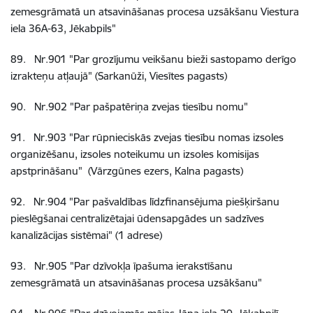
zemesgrāmatā un atsavināšanas procesa uzsākšanu Viestura
iela 36A-63, Jēkabpils"
89
.
Nr.901
"Par grozījumu veikšanu bieži sastopamo derīgo
izrakteņu atļaujā" (Sarkanūži, Viesītes pagasts)
90
.
Nr.902
"Par pašpatēriņa zvejas tiesību nomu"
91
.
Nr.903
"Par rūpnieciskās zvejas tiesību nomas izsoles
organizēšanu, izsoles noteikumu un izsoles komisijas
apstprināšanu" (Vārzgūnes ezers, Kalna pagasts)
92
.
Nr.904
"Par pašvaldības līdzfinansējuma piešķiršanu
pieslēgšanai centralizētajai ūdensapgādes un sadzīves
kanalizācijas sistēmai" (1 adrese)
93
.
Nr.905
"Par dzīvokļa īpašuma ierakstīšanu
zemesgrāmatā un atsavināšanas procesa uzsākšanu"