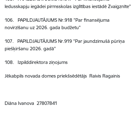
ledusskapju iegādei pirmsskolas izglītības iestādē Zvaigznīte"
106
.
PAPILDJAUTĀJUMS Nr
.918 "Par finansējuma
novirzīšanu uz 2026. gada budžetu"
107
.
PAPILDJAUTĀJUMS Nr
.919 "Par jaundzimušā pūriņa
piešķiršanu 2026. gadā"
108
.
Izpilddirektora ziņojums
Jēkabpils novada domes priekšsēdētājs Raivis Ragainis
Diāna Ivanova
27807841