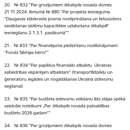
20
.
Nr.832
"Par grozījumiem Jēkabpils novada domes
21.11.2024. lēmumā Nr.880 “Par projekta iesnieguma
“Daugavas stāvkrasta posma nostiprināšana un lietusūdens
savākšanas sistēmu kapacitātes uzlabošana Jēkabpilī”
iesniegšanu 2.1.3.1. pasākumā""
21
.
Nr.833
"Par finansējuma piešķiršanu nodibinājumam
"Fonds Sibīrijas bērni""
22
.
Nr.834
"Par papildus finansiālo atbalstu Ukrainas
sabiedrības vispārējam atbalstam" (transportlīdzekļu un
ģeneratoru iegādes un nogādāšanas Ukrainā izdevumu
segšanai)
23
.
Nr.835
"Par budžeta izdevumu veikšanu līdz stājas spēkā
saistošie noteikumi „Par Jēkabpils novada pašvaldības
budžetu 2026.gadam”"
24
.
Nr.836
"Par grozījumiem Jēkabpils novada domes