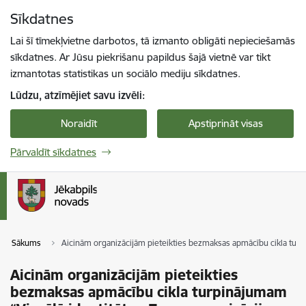
Pāriet uz lapas saturu
Sīkdatnes
Spied
lai meklētu
Enter
Lai šī tīmekļvietne darbotos, tā izmanto obligāti nepieciešamās
sīkdatnes. Ar Jūsu piekrišanu papildus šajā vietnē var tikt
izmantotas statistikas un sociālo mediju sīkdatnes.
Lūdzu, atzīmējiet savu izvēli:
Noraidīt
Apstiprināt visas
Pārvaldīt sīkdatnes
Sākums
Aicinām organizācijām pieteikties bezmaksas apmācību cikla turpin
Aicinām organizācijām pieteikties
bezmaksas apmācību cikla turpinājumam