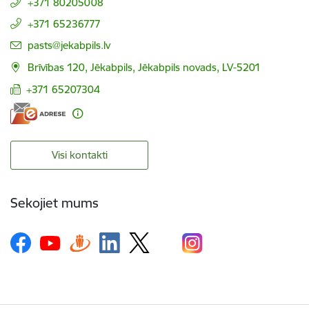
+371 80205008
+371 65236777
E-pasts:
pasts@jekabpils.lv
Brīvības 120, Jēkabpils, Jēkabpils novads, LV-5201
+371 65207304
Visi kontakti
Sekojiet mums