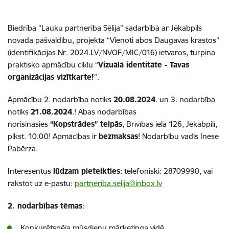
Biedrība “Lauku partnerība Sēlija” sadarbībā ar Jēkabpils
novada pašvaldību, projekta “Vienoti abos Daugavas krastos”
(identifikācijas Nr. 2024.LV/NVOF/MIC/016) ietvaros, turpina
praktisko apmācību ciklu “
Vizuālā identitāte - Tavas
organizācijas vizītkarte!
”.
Apmācību 2. nodarbība notiks
20.08.2024
. un 3. nodarbība
notiks
21.08.2024
.! Abas nodarbības
norisināsies
“Kopstrādes” telpās
, Brīvības ielā 126, Jēkabpilī,
plkst. 10:00!
Apmācības ir
bezmaksas
! Nodarbību vadīs Inese
Pabērza.
Interesentus
lūdzam pieteikties
: telefoniski: 28709990, vai
rakstot uz e-pastu:
partneriba.selija@inbox.lv
2. nodarbības tēmas
:
Konkurētspēja mūsdienu mārketinga vidē