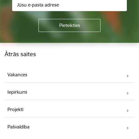
Kājene
Ātrās saites
Vakances
Iepirkumi
Projekti
Pašvaldība