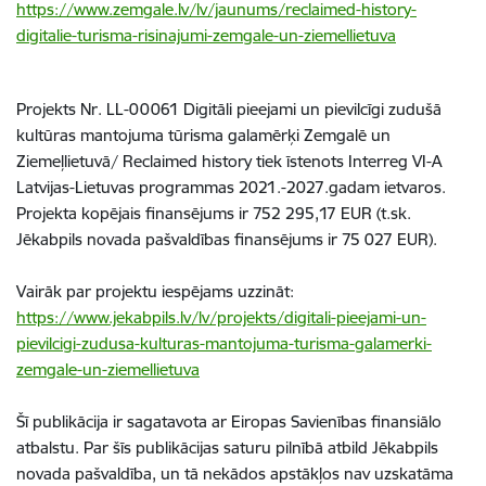
https://www.zemgale.lv/lv/jaunums/reclaimed-history-
digitalie-turisma-risinajumi-zemgale-un-ziemellietuva
Projekts Nr. LL-00061 Digitāli pieejami un pievilcīgi zudušā
kultūras mantojuma tūrisma galamērķi Zemgalē un
Ziemeļlietuvā/ Reclaimed history tiek īstenots Interreg VI-A
Latvijas-Lietuvas programmas 2021.-2027.gadam ietvaros.
Projekta kopējais finansējums ir 752 295,17 EUR (t.sk.
Jēkabpils novada pašvaldības finansējums ir 75 027 EUR).
Vairāk par projektu iespējams uzzināt:
https://www.jekabpils.lv/lv/projekts/digitali-pieejami-un-
pievilcigi-zudusa-kulturas-mantojuma-turisma-galamerki-
zemgale-un-ziemellietuva
Šī publikācija ir sagatavota ar Eiropas Savienības finansiālo
atbalstu. Par šīs publikācijas saturu pilnībā atbild Jēkabpils
novada pašvaldība, un tā nekādos apstākļos nav uzskatāma