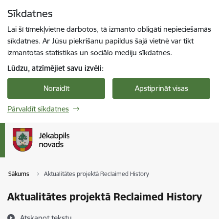
Pāriet uz lapas saturu
Sīkdatnes
Spied
lai meklētu
Enter
Lai šī tīmekļvietne darbotos, tā izmanto obligāti nepieciešamās
sīkdatnes. Ar Jūsu piekrišanu papildus šajā vietnē var tikt
izmantotas statistikas un sociālo mediju sīkdatnes.
Lūdzu, atzīmējiet savu izvēli:
Noraidīt
Apstiprināt visas
Pārvaldīt sīkdatnes
Sākums
Aktualitātes projektā Reclaimed History
Aktualitātes projektā Reclaimed History
Atskaņot tekstu