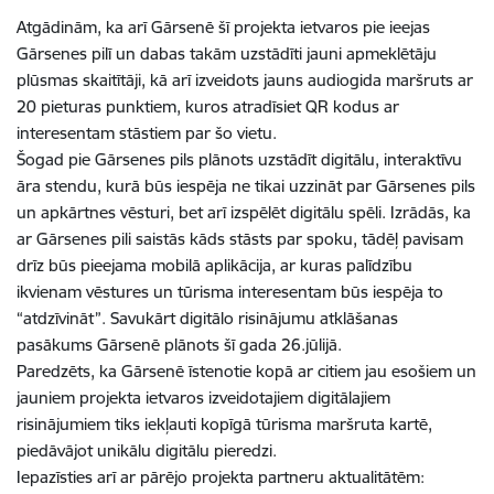
Atgādinām, ka arī Gārsenē šī projekta ietvaros pie ieejas
Gārsenes pilī un dabas takām uzstādīti jauni apmeklētāju
plūsmas skaitītāji, kā arī izveidots jauns audiogida maršruts ar
20 pieturas punktiem, kuros atradīsiet QR kodus ar
interesentam stāstiem par šo vietu.
Šogad pie Gārsenes pils plānots uzstādīt digitālu, interaktīvu
āra stendu, kurā būs iespēja ne tikai uzzināt par Gārsenes pils
un apkārtnes vēsturi, bet arī izspēlēt digitālu spēli. Izrādās, ka
ar Gārsenes pili saistās kāds stāsts par spoku, tādēļ pavisam
drīz būs pieejama mobilā aplikācija, ar kuras palīdzību
ikvienam vēstures un tūrisma interesentam būs iespēja to
“atdzīvināt”. Savukārt digitālo risinājumu atklāšanas
pasākums Gārsenē plānots šī gada 26.jūlijā.
Paredzēts, ka Gārsenē īstenotie kopā ar citiem jau esošiem un
jauniem projekta ietvaros izveidotajiem digitālajiem
risinājumiem tiks iekļauti kopīgā tūrisma maršruta kartē,
piedāvājot unikālu digitālu pieredzi.
Iepazīsties arī ar pārējo projekta partneru aktualitātēm: