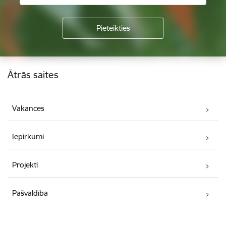
Kājene
Ātrās saites
Vakances
Iepirkumi
Projekti
Pašvaldība