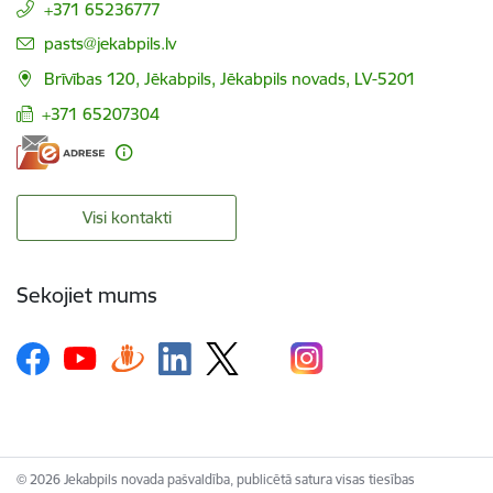
+371 65236777
E-pasts:
pasts@jekabpils.lv
Brīvības 120, Jēkabpils, Jēkabpils novads, LV-5201
+371 65207304
Visi kontakti
Sekojiet mums
© 2026 Jekabpils novada pašvaldība, publicētā satura visas tiesības