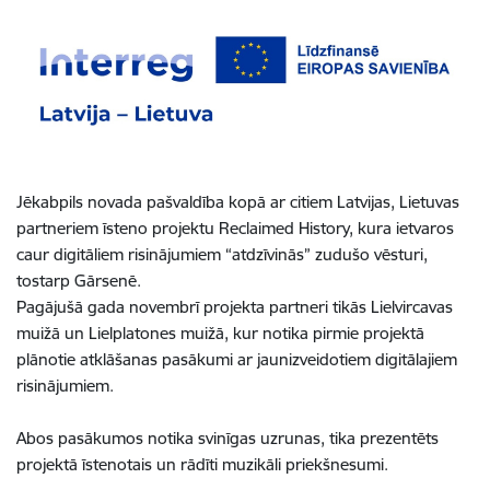
Jēkabpils novada pašvaldība kopā ar citiem Latvijas, Lietuvas
partneriem īsteno projektu Reclaimed History, kura ietvaros
caur digitāliem risinājumiem “atdzīvinās” zudušo vēsturi,
tostarp Gārsenē.
Pagājušā gada novembrī projekta partneri tikās Lielvircavas
muižā un Lielplatones muižā, kur notika pirmie projektā
plānotie atklāšanas pasākumi ar jaunizveidotiem digitālajiem
risinājumiem.
Abos pasākumos notika svinīgas uzrunas, tika prezentēts
projektā īstenotais un rādīti muzikāli priekšnesumi.