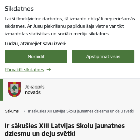
Pāriet uz lapas saturu
Sīkdatnes
Spied
lai meklētu
Enter
Lai šī tīmekļvietne darbotos, tā izmanto obligāti nepieciešamās
sīkdatnes. Ar Jūsu piekrišanu papildus šajā vietnē var tikt
izmantotas statistikas un sociālo mediju sīkdatnes.
Lūdzu, atzīmējiet savu izvēli:
Noraidīt
Apstiprināt visas
Pārvaldīt sīkdatnes
Sākums
Ir sākušies XIII Latvijas Skolu jaunatnes dziesmu un deju svētki
Ir sākušies XIII Latvijas Skolu jaunatnes
dziesmu un deju svētki