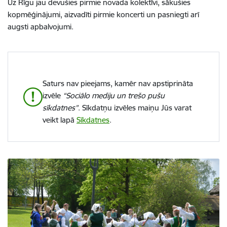
Uz Rīgu jau devušies pirmie novada kolektīvi, sākušies
kopmēģinājumi, aizvadīti pirmie koncerti un pasniegti arī
augsti apbalvojumi.
Saturs nav pieejams, kamēr nav apstiprināta
izvēle
“Sociālo mediju un trešo pušu
sīkdatnes”
. Sīkdatņu izvēles maiņu Jūs varat
veikt lapā
Sīkdatnes
.