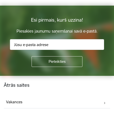
Esi pirmais, kurš uzzina!
Piesakies jaunumu saņemšanai savā e-pastā.
Kājene
Ātrās saites
Vakances