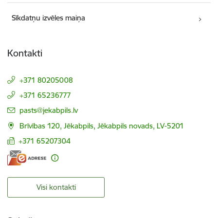
Sīkdatņu izvēles maiņa
Kontakti
+371 80205008
+371 65236777
E-pasts:
pasts@jekabpils.lv
Brīvības 120, Jēkabpils, Jēkabpils novads, LV-5201
+371 65207304
Visi kontakti