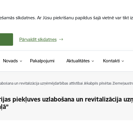
iešamās sīkdatnes. Ar Jūsu piekrišanu papildus šajā vietnē var tikt i
Pārvaldīt sīkdatnes
Novads
Pakalpojumi
Aktualitātes
Kontakti
zlabošana un revitalizācija uzņēmējdarbības attīstībai Jēkabpils pilsētas Ziemeļaust
rijas piekļuves uzlabošana un revitalizācija u
ļā”