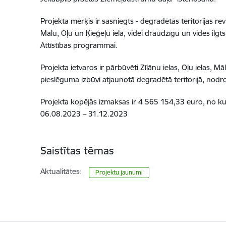
Projekta mērķis ir sasniegts - degradētās teritorijas re
Mālu, Oļu un Ķieģeļu ielā, videi draudzīgu un vides ilgt
Attīstības programmai.
Projekta ietvaros ir pārbūvēti Zīlānu ielas, Oļu ielas, 
pieslēguma izbūvi atjaunotā degradētā teritorijā, nod
Projekta kopējās izmaksas ir 4 565 154,33 euro, no ku
06.08.2023 – 31.12.2023
Saistītas tēmas
Aktualitātes:
Projektu jaunumi