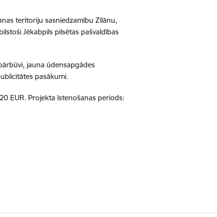
anas teritoriju sasniedzamību Zīlānu,
ilstoši Jēkabpils pilsētas pašvaldības
lu pārbūvi, jauna ūdensapgādes
ublicitātes pasākumi.
,20 EUR. Projekta īstenošanas periods: