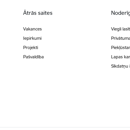
Kājene
Ātrās saites
Noderīg
Vakances
Viegli lasī
Iepirkumi
Privātuma
Projekti
Piekļūsta
Pašvaldība
Lapas kar
Sīkdatņu 