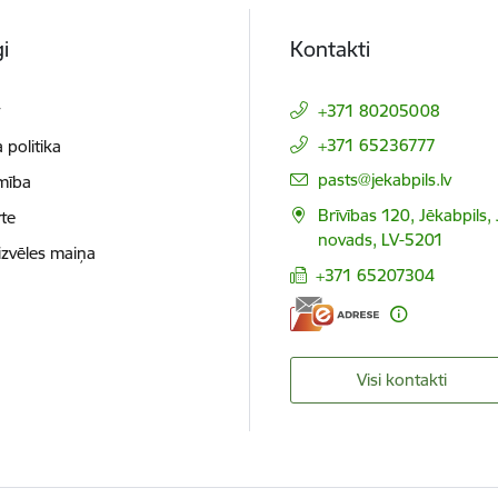
i
Kontakti
t
+371 80205008
+371 65236777
 politika
E-pasts:
pasts@jekabpils.lv
mība
Brīvības 120, Jēkabpils,
te
novads, LV-5201
izvēles maiņa
+371 65207304
Visi kontakti