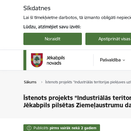
Pāriet uz lapas saturu
Sīkdatnes
Lai šī tīmekļvietne darbotos, tā izmanto obligāti nepiec
Lūdzu, atzīmējiet savu izvēli:
Noraidīt
Apstiprināt visas
Pašvaldība
Sākums
Īstenots projekts “Industriālās teritorijas piekļuves u
Īstenots projekts “Industriālās terito
Jēkabpils pilsētas Ziemeļaustrumu da
Publicēts
pirms vairāk nekā 2 gadiem