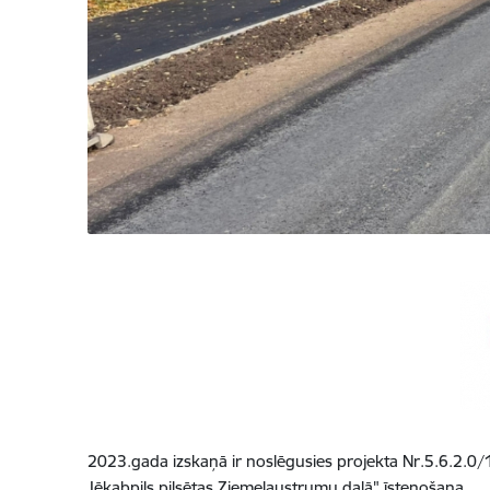
2023.gada izskaņā ir noslēgusies projekta Nr.5.6.2.0/19
Jēkabpils pilsētas Ziemeļaustrumu daļā" īstenošana.