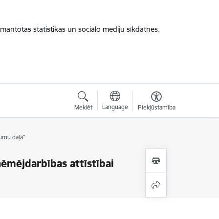
zmantotas statistikas un sociālo mediju sīkdatnes.
Language
Meklēt
Piekļūstamība
rumu daļā”
zņēmējdarbības attīstībai