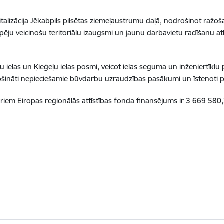
vitalizācija Jēkabpils pilsētas ziemeļaustrumu daļā, nodrošinot ražoš
spēju veicinošu teritoriālu izaugsmi un jaunu darbavietu radīšanu atb
Mālu ielas un Ķieģeļu ielas posmi, veicot ielas seguma un inženiertīk
rošināti nepieciešamie būvdarbu uzraudzības pasākumi un īstenoti p
riem Eiropas reģionālās attīstības fonda finansējums ir 3 669 580