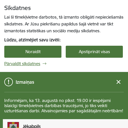
Pāriet uz lapas saturu
Sīkdatnes
Spied
lai meklētu
Enter
Lai šī tīmekļvietne darbotos, tā izmanto obligāti nepieciešamās
sīkdatnes. Ar Jūsu piekrišanu papildus šajā vietnē var tikt
izmantotas statistikas un sociālo mediju sīkdatnes.
Lūdzu, atzīmējiet savu izvēli:
Noraidīt
Apstiprināt visas
Pārvaldīt sīkdatnes
Izmaiņas
Informējam, ka 13. augustā no plkst. 19.00 ir iespējami
īslaicīgi tīmekļvietnes darbības traucējumi, jo tiks veikti
uzturēšanas darbi. Atvainojamies par sagādātajām neērtībām!