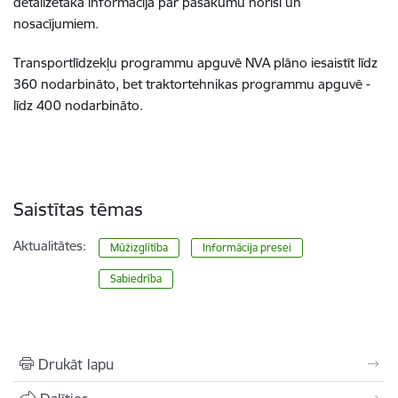
detalizētāka informācija par pasākumu norisi un
nosacījumiem.
Transportlīdzekļu programmu apguvē NVA plāno iesaistīt līdz
360 nodarbināto, bet traktortehnikas programmu apguvē -
līdz 400 nodarbināto.
Saistītas tēmas
Aktualitātes:
Mūžizglītība
Informācija presei
Sabiedrība
Drukāt lapu