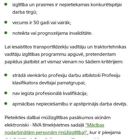
izglītība un prasmes ir nepietiekamas konkurētspējai
darba tirgū;
vecums ir 50 gadi vai vairāk;
noteikta vai prognozējama invaliditāte.
Lai iesaistītos transportlīdzekļu vadītāju un traktortehnikas
vadītāju
izglītības programmu apguvē, pretendentam
papildus jāatbilst arī vismaz vienam no šādiem kritērijiem:
strādā vienkāršo profesiju darbu atbilstoši Profesiju
klasifikatora devītajai pamatgrupai;
nav iegūta profesionālā kvalifikācija;
apmācības nepieciešamību ir apstiprinājis darba devējs.
Pieteikties dalībai mūžizglītības pasākumos aicinām
elektroniski - NVA tīmekļvietnes sadaļā
“Mācības
nodarbinātām personām (mūžizglītība)”
, kur ir pieejama