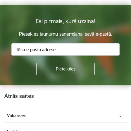
Esi pirmais, kurš uzzina!
Piesakies jaunumu saņemšanai savā e-pastā.
Kājene
Ātrās saites
Vakances