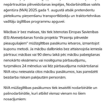
nepārtrauktas pilnveidošanas iespējas, Nodarbinātības valsts
aģentūra (NVA) 2025.gada 1. augustā atsāk pretendentu
pieteikumu pieņemšanu transportlīdzekļu un traktortehnikas
vadītāju izglītības programmu apguvei.
Mācības ir bez maksas, tās tiek īstenotas Eiropas Savienības
(ES) Atveseļošanas fonda projekta
“Prasmju pilnveide
pieaugušajiem”
mūžizglītības pasākumu ietvaros, izmantojot
kuponu metodi. Ja mācību dalībnieks bez attaisnojoša iemesla
pārtrauc mācības vai 90 dienu laikā pēc mācību pabeigšanas
nenokārto eksāmenu vai noslēguma pārbaudījumu,
turpmākos 24 mēnešus vai līdz pārbaudījuma nokārtošanai
NVA viņu neiesaista citos mācību pasākumos, kas paredzēti
bezdarba riskam pakļautām personām.
NVA mūžizglītības pasākumos tiek iesaistīti nodarbinātie un
pašnodarbinātie, kuri atbilst vismaz vienam no šiem
nosacījumiem: