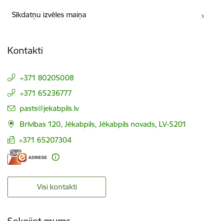
Sīkdatņu izvēles maiņa
Kontakti
+371 80205008
+371 65236777
E-pasts:
pasts@jekabpils.lv
Brīvības 120, Jēkabpils, Jēkabpils novads, LV-5201
+371 65207304
Visi kontakti