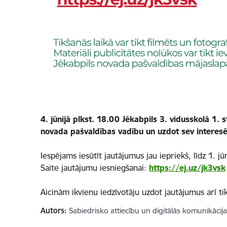
4. jūnijā plkst. 18.00 Jēkabpils 3. vidusskolā 1. s
novada pašvaldības vadību un uzdot sev interesē
Iespējams iesūtīt jautājumus jau iepriekš, līdz 1. jūn
Saite jautājumu iesniegšanai:
https://ej.uz/jk3vsk
Aicinām ikvienu iedzīvotāju uzdot jautājumus arī tik
Autors:
Sabiedrisko attiecību un digitālās komunikācij