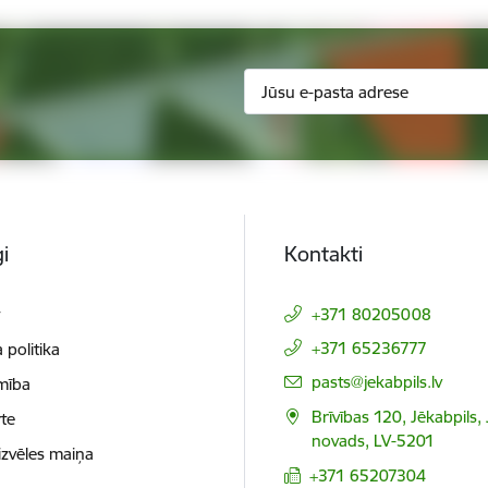
i
Kontakti
t
+371 80205008
+371 65236777
 politika
E-pasts:
pasts@jekabpils.lv
mība
Brīvības 120, Jēkabpils,
te
novads, LV-5201
izvēles maiņa
+371 65207304