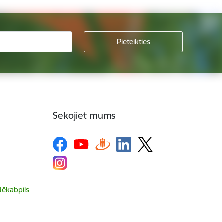
Sekojiet mums
 Jēkabpils