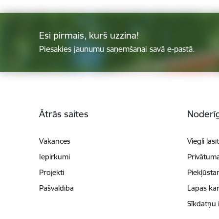
Esi pirmais, kurš uzzina!
Piesakies jaunumu saņemšanai savā e-pastā.
Kājene
Ātrās saites
Noderīg
Vakances
Viegli lasī
Iepirkumi
Privātuma
Projekti
Piekļūsta
Pašvaldība
Lapas kar
Sīkdatņu 