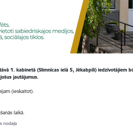
tāvā 1. kabinetā (Slimnīcas ielā 5, Jēkabpilī) iedzīvotājiem b
jošus jautājumus.
ijam (ieskaitot).
šanās laikā.
as nodaļa