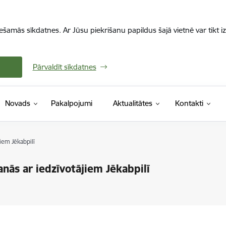
iešamās sīkdatnes. Ar Jūsu piekrišanu papildus šajā vietnē var tikt i
Pārvaldīt sīkdatnes
Novads
Pakalpojumi
Aktualitātes
Kontakti
iem Jēkabpilī
nās ar iedzīvotājiem Jēkabpilī