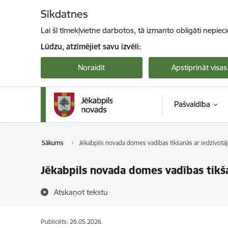
Pāriet uz lapas saturu
Sīkdatnes
Lai šī tīmekļvietne darbotos, tā izmanto obligāti nepiec
Lūdzu, atzīmējiet savu izvēli:
Noraidīt
Apstiprināt visas
Pašvaldība
Sākums
Jēkabpils novada domes vadības tikšanās ar iedzīvotāj
Jēkabpils novada domes vadības tikša
Atskaņot tekstu
Publicēts: 26.05.2026.