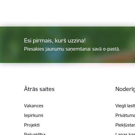
Esi pirmais, kurš uzzina!
Piesakies jaunumu saņemšanai savā e-pastā.
Kājene
Ātrās saites
Noderīg
Vakances
Viegli lasī
Iepirkumi
Privātuma
Projekti
Piekļūsta
Pašvaldība
Lapas kar