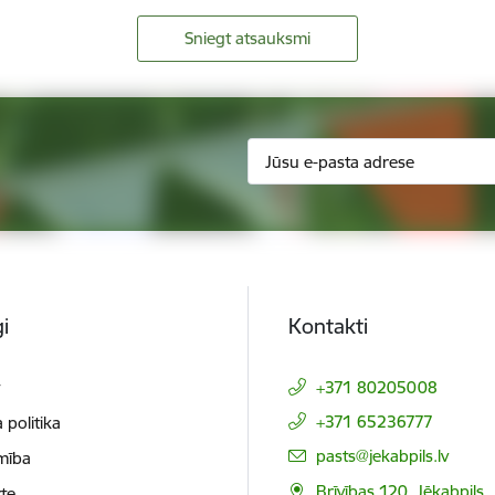
Sniegt atsauksmi
i
Kontakti
t
+371 80205008
+371 65236777
 politika
E-pasts:
pasts@jekabpils.lv
mība
Brīvības 120, Jēkabpils,
te