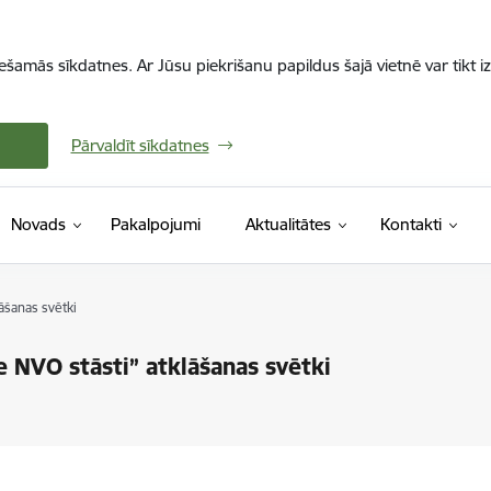
iešamās sīkdatnes. Ar Jūsu piekrišanu papildus šajā vietnē var tikt i
Pārvaldīt sīkdatnes
Novads
Pakalpojumi
Aktualitātes
Kontakti
āšanas svētki
e NVO stāsti” atklāšanas svētki