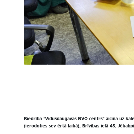
Biedrība “Vidusdaugavas NVO centrs” aicina uz kale
(ierodoties sev ērtā laikā), Brīvības ielā 45, Jēkabpil