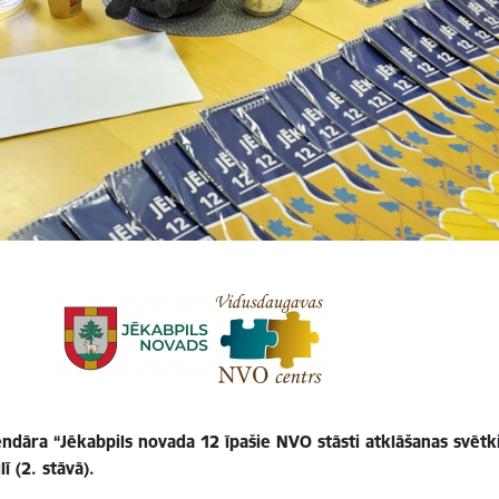
ndāra “Jēkabpils novada 12 īpašie NVO stāsti atklāšanas svētki
ī (2. stāvā).