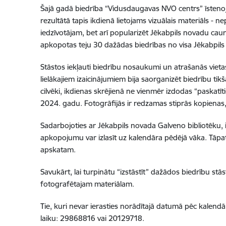
Šajā gadā biedrība “Vidusdaugavas NVO centrs” īstenoja
rezultātā tapis ikdienā lietojams vizuālais materiāls
iedzīvotājam, bet arī popularizēt Jēkabpils novadu caur 
apkopotas teju 30 dažādas biedrības no visa Jēkabpils 
Stāstos iekļauti biedrību nosaukumi un atrašanās vietas,
lielākajiem izaicinājumiem bija saorganizēt biedrību tik
cilvēki, ikdienas skrējienā ne vienmēr izdodas “paskatīt
2024. gadu. Fotogrāfijās ir redzamas stiprās kopienas,
Sadarbojoties ar Jēkabpils novada Galveno bibliotēku, 
apkopojumu var izlasīt uz kalendāra pēdējā vāka. Tāpat
apskatam.
Savukārt, lai turpinātu “izstāstīt” dažādos biedrību stās
fotografētajam materiālam.
Tie, kuri nevar ierasties norādītajā datumā pēc kalendā
laiku: 29868816 vai 20129718.