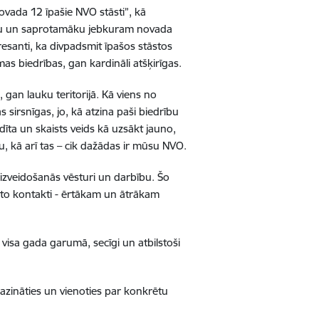
ovada 12 īpašie NVO stāsti”, kā
amāku un saprotamāku jebkuram novada
resanti, ka divpadsmit īpašos stāstos
s biedrības, gan kardināli atšķirīgas.
 gan lauku teritorijā. Kā viens no
 sirsnīgas, jo, kā atzina paši biedrību
dīta un skaists veids kā uzsākt jauno,
, kā arī tas – cik dažādas ir mūsu NVO.
 izveidošanās vēsturi un darbību. Šo
n to kontakti - ērtākam un ātrākam
ā visa gada garumā, secīgi un atbilstoši
sazināties un vienoties par konkrētu