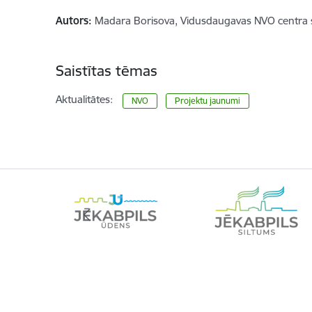
Autors:
Madara Borisova, Vidusdaugavas NVO centra sab
Saistītas tēmas
Aktualitātes:
NVO
Projektu jaunumi