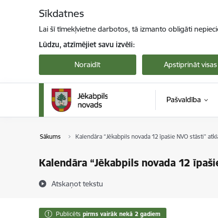
Pāriet uz lapas saturu
Sīkdatnes
Lai šī tīmekļvietne darbotos, tā izmanto obligāti nepiec
Lūdzu, atzīmējiet savu izvēli:
Noraidīt
Apstiprināt visas
Pašvaldība
Sākums
Kalendāra “Jēkabpils novada 12 īpašie NVO stāsti” atkl
Kalendāra “Jēkabpils novada 12 īpaši
Atskaņot tekstu
Publicēts
pirms vairāk nekā 2 gadiem