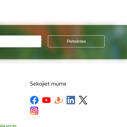
Sekojiet mums
 Jēkabpils