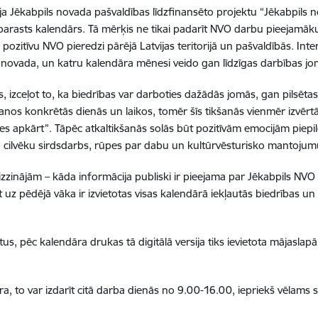
 Jēkabpils novada pašvaldības līdzfinansēto projektu “Jēkabpils n
 - neparasts kalendārs. Tā mērķis ne tikai padarīt NVO darbu pieej
pozitīvu NVO pieredzi pārējā Latvijas teritorijā un pašvaldībās. Inte
novada, un katru kalendāra mēnesi veido gan līdzīgas darbības joma
 izceļot to, ka biedrības var darboties dažādās jomās, gan pilsētas,
šanos konkrētās dienās un laikos, tomēr šīs tikšanās vienmēr izvērtās
ies apkārt”. Tāpēc atkaltikšanās solās būt pozitīvām emocijām piepil
 cilvēku sirdsdarbs, rūpes par dabu un kultūrvēsturisko mantojumu
izzinājām – kāda informācija publiski ir pieejama par Jēkabpils NVO
 uz pēdējā vāka ir izvietotas visas kalendārā iekļautās biedrības u
tus, pēc kalendāra drukas tā digitālā versija tiks ievietota mājaslap
ra, to var izdarīt citā darba dienās no 9.00-16.00, iepriekš vēlams 