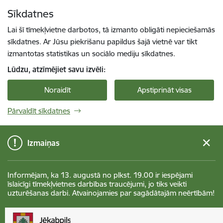
Pāriet uz lapas saturu
Sīkdatnes
Spied
lai meklētu
Enter
Lai šī tīmekļvietne darbotos, tā izmanto obligāti nepieciešamās
sīkdatnes. Ar Jūsu piekrišanu papildus šajā vietnē var tikt
izmantotas statistikas un sociālo mediju sīkdatnes.
Lūdzu, atzīmējiet savu izvēli:
Noraidīt
Apstiprināt visas
Pārvaldīt sīkdatnes
Izmaiņas
Informējam, ka 13. augustā no plkst. 19.00 ir iespējami
īslaicīgi tīmekļvietnes darbības traucējumi, jo tiks veikti
uzturēšanas darbi. Atvainojamies par sagādātajām neērtībām!