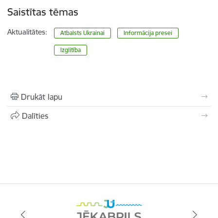
Saistītas tēmas
Aktualitātes:
Atbalsts Ukrainai
Informācija presei
Izglītība
Drukāt lapu
Dalīties