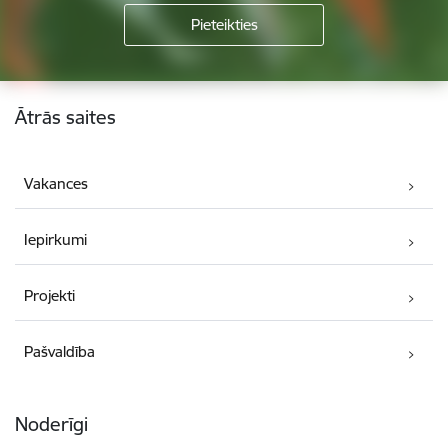
Kājene
Ātrās saites
Vakances
Iepirkumi
Projekti
Pašvaldība
Noderīgi