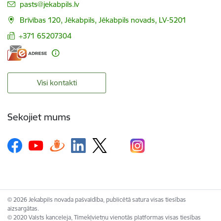
E-pasts:
pasts@jekabpils.lv
Brīvības 120, Jēkabpils, Jēkabpils novads, LV-5201
+371 65207304
Visi kontakti
Sekojiet mums
© 2026 Jekabpils novada pašvaldība, publicētā satura visas tiesības
aizsargātas.
© 2020 Valsts kanceleja, Tīmekļvietņu vienotās platformas visas tiesības