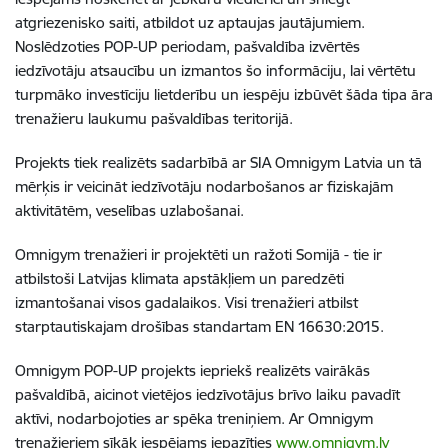
atgriezenisko saiti, atbildot uz aptaujas jautājumiem.
Noslēdzoties POP-UP periodam, pašvaldība izvērtēs
iedzīvotāju atsaucību un izmantos šo informāciju, lai vērtētu
turpmāko investīciju lietderību un iespēju izbūvēt šāda tipa āra
trenažieru laukumu pašvaldības teritorijā.
Projekts tiek realizēts sadarbībā ar SIA Omnigym Latvia un tā
mērķis ir veicināt iedzīvotāju nodarbošanos ar fiziskajām
aktivitātēm, veselības uzlabošanai.
Omnigym trenažieri ir projektēti un ražoti Somijā - tie ir
atbilstoši Latvijas klimata apstākļiem un paredzēti
izmantošanai visos gadalaikos. Visi trenažieri atbilst
starptautiskajam drošības standartam EN 16630:2015.
Omnigym POP-UP projekts iepriekš realizēts vairākās
pašvaldībā, aicinot vietējos iedzīvotājus brīvo laiku pavadīt
aktīvi, nodarbojoties ar spēka treniņiem.
Ar Omnigym
trenažieriem sīkāk iespējams iepazīties
www.omnigym.lv