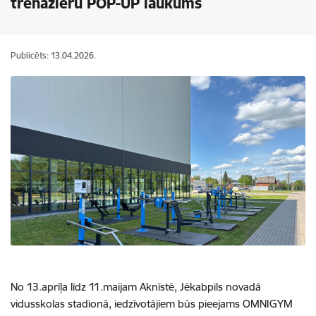
trenažieru POP-UP laukums
Publicēts: 13.04.2026.
No 13.aprīļa līdz 11.maijam Aknīstē, Jēkabpils novadā
vidusskolas stadionā, iedzīvotājiem būs pieejams OMNIGYM