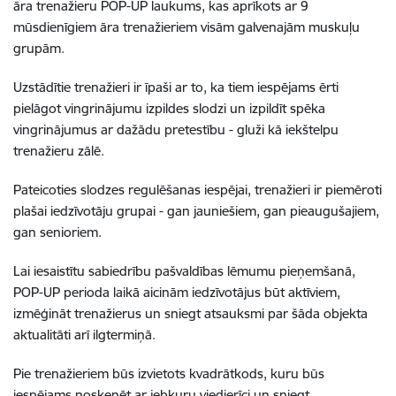
āra trenažieru POP-UP laukums, kas aprīkots ar 9
mūsdienīgiem āra trenažieriem visām galvenajām muskuļu
grupām.
Uzstādītie trenažieri ir īpaši ar to, ka tiem iespējams ērti
pielāgot vingrinājumu izpildes slodzi un izpildīt spēka
vingrinājumus ar dažādu pretestību - gluži kā iekštelpu
trenažieru zālē.
Pateicoties slodzes regulēšanas iespējai, trenažieri ir piemēroti
plašai iedzīvotāju grupai - gan jauniešiem, gan pieaugušajiem,
gan senioriem.
Lai iesaistītu sabiedrību pašvaldības lēmumu pieņemšanā,
POP-UP perioda laikā aicinām iedzīvotājus būt aktīviem,
izmēģināt trenažierus un sniegt atsauksmi par šāda objekta
aktualitāti arī ilgtermiņā.
Pie trenažieriem būs izvietots kvadrātkods, kuru būs
iespējams noskenēt ar jebkuru viedierīci un sniegt