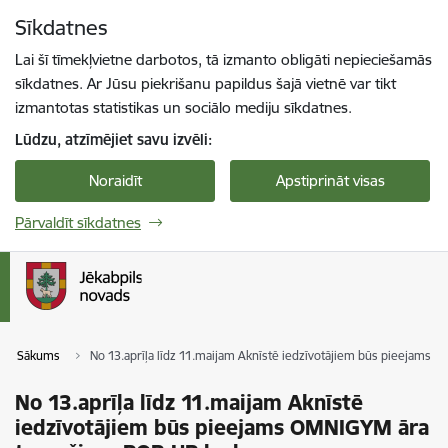
Pāriet uz lapas saturu
Sīkdatnes
Spied
lai meklētu
Enter
Lai šī tīmekļvietne darbotos, tā izmanto obligāti nepieciešamās
sīkdatnes. Ar Jūsu piekrišanu papildus šajā vietnē var tikt
izmantotas statistikas un sociālo mediju sīkdatnes.
Lūdzu, atzīmējiet savu izvēli:
Noraidīt
Apstiprināt visas
Pārvaldīt sīkdatnes
Sākums
No 13.aprīļa līdz 11.maijam Aknīstē iedzīvotājiem būs pieejams
No 13.aprīļa līdz 11.maijam Aknīstē
iedzīvotājiem būs pieejams OMNIGYM āra