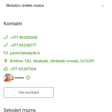
Sīkdatņu izvēles maiņa
Kontakti
+371 80205008
+371 65236777
E-pasts:
pasts@jekabpils.lv
Brīvības 120, Jēkabpils, Jēkabpils novads, LV-5201
+371 65207304
Visi kontakti
Sekojiet mums