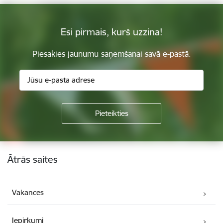
Esi pirmais, kurš uzzina!
Piesakies jaunumu saņemšanai savā e-pastā.
Kājene
Ātrās saites
Vakances
Iepirkumi