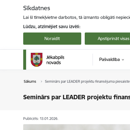
Pāriet uz lapas saturu
Sīkdatnes
Lai šī tīmekļvietne darbotos, tā izmanto obligāti nepiec
Lūdzu, atzīmējiet savu izvēli:
Noraidīt
Apstiprināt visas
Pašvaldība
Sākums
Seminārs par LEADER projektu finansējuma piesaiste
Seminārs par LEADER projektu finan
Publicēts: 13.01.2026.