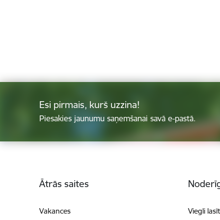
Esi pirmais, kurš uzzina!
Piesakies jaunumu saņemšanai savā e-pastā.
Kājene
Ātrās saites
Noderīg
Vakances
Viegli lasī