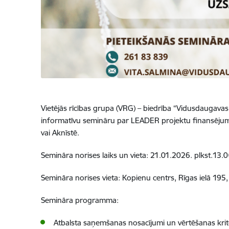
Vietējās rīcības grupa (VRG) – biedrība “Vidusdaugavas N
informatīvu semināru par LEADER projektu finansējuma p
vai Aknīstē.
Semināra norises laiks un vieta: 21.01.2026. plkst.13.0
Semināra norises vieta: Kopienu centrs, Rīgas ielā 195, 
Semināra programma:
Atbalsta saņemšanas nosacījumi un vērtēšanas kritēr