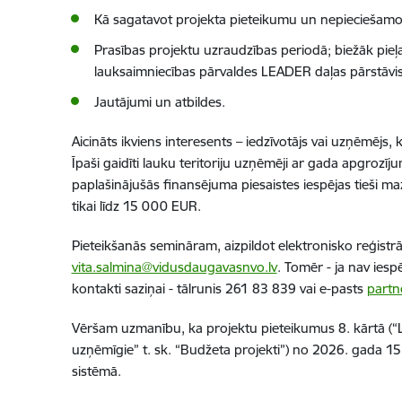
Kā sagatavot projekta pieteikumu un nepieciešamo
Prasības projektu uzraudzības periodā; biežāk pieļ
lauksaimniecības pārvaldes LEADER daļas pārstāvis
Jautājumi un atbildes.
Aicināts ikviens interesents – iedzīvotājs vai uzņēmējs, 
Īpaši gaidīti lauku teritoriju uzņēmēji ar gada apgro
paplašinājušās finansējuma piesaistes iespējas tieši 
tikai līdz 15 000 EUR.
Pieteikšanās semināram, aizpildot elektronisko reģistrā
vita.salmina@vidusdaugavasnvo.lv
. Tomēr - ja nav ies
kontakti saziņai - tālrunis 261 83 839 vai e-pasts
partn
Vēršam uzmanību, ka projektu pieteikumus 8. kārtā (“La
uzņēmīgie” t. sk. “Budžeta projekti”) no 2026. gada 15
sistēmā.