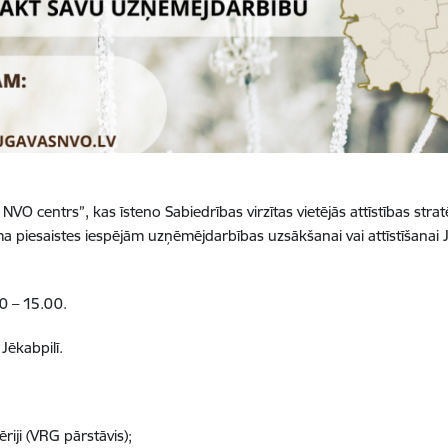
VO centrs”, kas īsteno Sabiedrības virzītas vietējās attīstības stra
iesaistes iespējām uzņēmējdarbības uzsākšanai vai attīstīšanai Jēk
0 – 15.00.
Jēkabpilī.
iji (VRG pārstāvis);