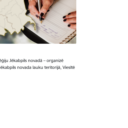
tēģiju Jēkabpils novadā – organizē
abpils novada lauku teritorijā, Viesītē