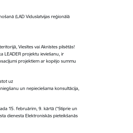
nošanā (LAD Viduslatvijas reģionālā
itorijā, Viesītes vai Aknīstes pilsētās!
ka LEADER projektu ieviešanu, ir
 nosacījumi projektiem ar kopējo summu
stot uz
esniegšanu un nepieciešama konsultācija,
da 15. februārim, 9. kārtā (“Stiprie un
sta dienesta Elektroniskās pieteikšanās