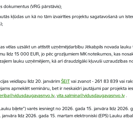
s dokumentus (VRG pārstāvis);
autās kļūdas un kā no tām izvairīties projektu sagatavošanā un īste
);
kas vēlas uzsākt un attīstīt uzņēmējdarbību Jēkabpils novada lauku ter
zījumu līdz 15 000 EUR, jo pēc grozījumiem MK noteikumos, kas nosa
mazajiem lauku uzņēmējiem, kā arī draudzīgāki kļuvuši uzraudzības
cijas veidlapu līdz 20. janvārim
ŠEIT
vai zvanot - 261 83 839 vai rak
pējams apmeklēt semināru, bet ir neskaidri jautājumi par projekta i
eriba@vidusdaugavasnvo.lv
,
vita.salmina@vidusdaugavasnvo.lv
.
uku biļete”) varēs iesniegt no 2026. gada 15. janvāra līdz 2026. ga
. janvāra līdz 2026. gada 15. martam elektroniski (EPS) Lauku atbal