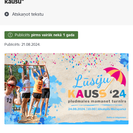
kausu"
Atskaņot tekstu
Publicēts
pirms vairāk nekā 1 gada
Publicēts: 21.08.2024.