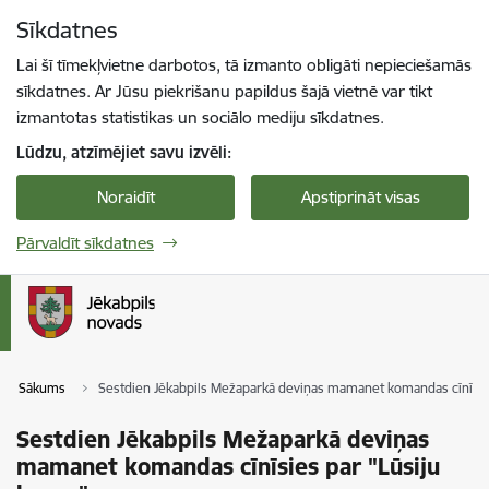
Pāriet uz lapas saturu
Sīkdatnes
Spied
lai meklētu
Enter
Lai šī tīmekļvietne darbotos, tā izmanto obligāti nepieciešamās
sīkdatnes. Ar Jūsu piekrišanu papildus šajā vietnē var tikt
izmantotas statistikas un sociālo mediju sīkdatnes.
Lūdzu, atzīmējiet savu izvēli:
Noraidīt
Apstiprināt visas
Pārvaldīt sīkdatnes
Sākums
Sestdien Jēkabpils Mežaparkā deviņas mamanet komandas cīnīsies
Sestdien Jēkabpils Mežaparkā deviņas
mamanet komandas cīnīsies par "Lūsiju