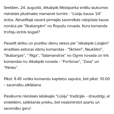
Sestdien, 24. augustā, Jēkabpils Mežaparka smilšu laukumos
risināsies pludmales mamanet turnīrs - “Lūsiju kausa ‘24”
izcīņa. Aizvadītajā vasarā pirmajās sacensībās ceļojošais kauss
nonāca pie “Skabargām” no Ropažu novada. Kura komanda
trofeju izcīnīs šogad?
Pavadīt aktīvu un pozitīvu dienu viesos pie “Jēkabpils Lūsijām”
ieradīsies astoņas dāmu komandas - “Skrīveri”, Naukšēni”,
“Skabargas”, “ Rīga”, “Salamandras” no Ogres novada un trīs
komandas no Jēkabpils novada – “Fortūnas”, “Zasa” un
“Pērles”.
Plkst. 9.45 notiks komandu kapteiņu sapulce, bet plkst. 10.00
– sacensību atklāšana.
Pasākums risināsies labākajās “Lūsiju” tradīcijās – draudzīgi, ar
smiekliem, satikšanās prieku, bet neaizmirstot azartu un
sacensību garu!