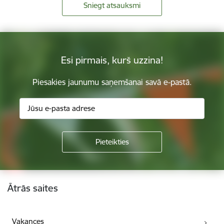
Sniegt atsauksmi
Esi pirmais, kurš uzzina!
Piesakies jaunumu saņemšanai savā e-pastā.
Kājene
Ātrās saites
Vakances