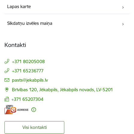
Lapas karte
Sīkdatņu izvēles maiņa
Kontakti
+371 80205008
+371 65236777
E-pasts:
pasts@jekabpils.lv
Brīvības 120, Jēkabpils, Jēkabpils novads, LV-5201
+371 65207304
Visi kontakti