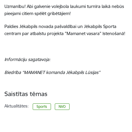
Uzmanību! Abi galvenie volejbola laukumi turnīra laikā nebūs
pieejami citiem spēlēt gribētājiem!
Paldies Jēkabpils novada pašvaldībai un Jēkabpils Sporta
centram par atbalstu projekta "Mamanet vasara" īstenošanā!
Informāciju sagatavoja:
Biedrība “MAMANET komanda Jēkabpils Lūsijas”
Saistītas tēmas
Aktualitātes:
Sports
NVO