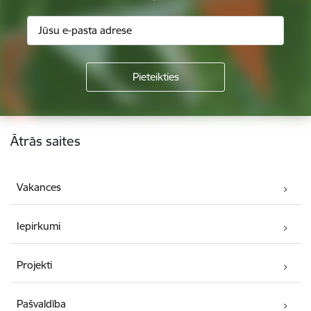
Kājene
Ātrās saites
Vakances
Iepirkumi
Projekti
Pašvaldība