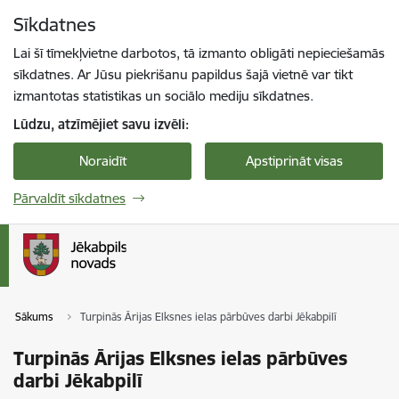
Pāriet uz lapas saturu
Sīkdatnes
Spied
lai meklētu
Enter
Lai šī tīmekļvietne darbotos, tā izmanto obligāti nepieciešamās
sīkdatnes. Ar Jūsu piekrišanu papildus šajā vietnē var tikt
izmantotas statistikas un sociālo mediju sīkdatnes.
Lūdzu, atzīmējiet savu izvēli:
Noraidīt
Apstiprināt visas
Pārvaldīt sīkdatnes
Sākums
Turpinās Ārijas Elksnes ielas pārbūves darbi Jēkabpilī
Turpinās Ārijas Elksnes ielas pārbūves
darbi Jēkabpilī