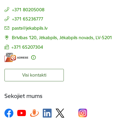
+371 80205008
+371 65236777
E-pasts:
pasts@jekabpils.lv
Brīvības 120, Jēkabpils, Jēkabpils novads, LV-5201
+371 65207304
Visi kontakti
Sekojiet mums