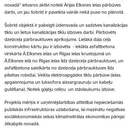
novadā” ietvaros aktīvi notiek Ārijas Elksnes ielas pārbūves
darbi, un jau šobrīd ir paveikta vairāk nekā puse no plānotā.
Šobrīd objektā ir pabeigti ūdensvada un sadzīves kanalizācijas
tīklu un lietus kanalizācijas tīklu izbūves darbi. Pārbūvēts
dzelzceļa pārbrauktuves aprīkojums. Lielākā daļa ceļa
konstruktīvo kārtu jau ir izbūvēta - ieklāta asfaltbetona
virskārta Ā.Elksnes ielas un Rīgas ielas krustojumā un
Ā.Elksnes ielā no Rīgas ielas līdz dzelzceļa pārbrauktuvei, un
asfaltbetona saistkārta no dzelzceļa pārbrauktuves līdz
pilsētas robežai. Veikta elektroapgādes tīklu pārbūve (ielas
apgaismojuma un luksofora aizsargcauruļu un kabeļu
guldīšana). Notiek gājēju celiņu un stāvlaukumu izbūve.
Projekta mērķis ir uzņēmējdarbības attīstībai nepieciešamās
publiskās infrastruktūras uzlabošana, lai mazinātu negatīvas
sociālekonomiskās sekas klimatneitrālas ekonomikas pārejai
Jēkabpils novadā.