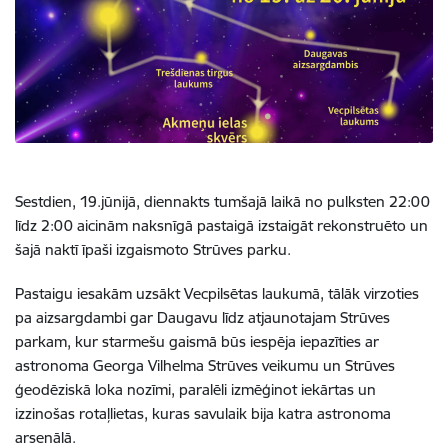
Sestdien, 19.jūnijā, diennakts tumšajā laikā no pulksten 22:00
līdz 2:00 aicinām naksnīgā pastaigā izstaigāt rekonstruēto un
šajā naktī īpaši izgaismoto Strūves parku.
Pastaigu iesakām uzsākt Vecpilsētas laukumā, tālāk virzoties
pa aizsargdambi gar Daugavu līdz atjaunotajam Strūves
parkam, kur starmešu gaismā būs iespēja iepazīties ar
astronoma Georga Vilhelma Strūves veikumu un Strūves
ģeodēziskā loka nozīmi, paralēli izmēģinot iekārtas un
izzinošas rotaļlietas, kuras savulaik bija katra astronoma
arsenālā.