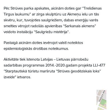
Pēc Strūves parka apskates, aicinām doties gar "Trešdienas
Tirgus laukumu" ar zirga skulptūru uz Akmeņu ielu un tās
skvēru, kur, tuvojoties saulgriežiem, dabas enerģiju varēs
smelties vērojot radošās apvienības “Sarkanais akmens”
veidoto instalāciju “Saulgriežu mistērija”.
Pastaigā aicinām doties ievērojot valstī noteiktos
epidemioloģiskās drošības noteikumus.
Aktivitāte tiek īstenota Latvijas – Lietuvas pārrobežu
sadarbības programmas 2014.-2020.gadam projekta LLI-477
''Starptautiskā tūristu maršruta “Strūves ģeodēziskais loks”
izveide" ietvaros.