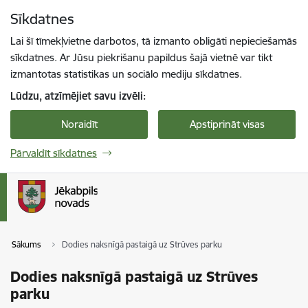
Pāriet uz lapas saturu
Sīkdatnes
Spied
lai meklētu
Enter
Lai šī tīmekļvietne darbotos, tā izmanto obligāti nepieciešamās
sīkdatnes. Ar Jūsu piekrišanu papildus šajā vietnē var tikt
izmantotas statistikas un sociālo mediju sīkdatnes.
Lūdzu, atzīmējiet savu izvēli:
Noraidīt
Apstiprināt visas
Pārvaldīt sīkdatnes
Sākums
Dodies naksnīgā pastaigā uz Strūves parku
Dodies naksnīgā pastaigā uz Strūves
parku