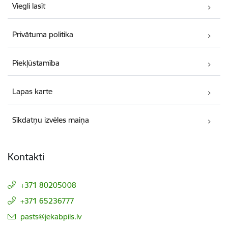
Viegli lasīt
Privātuma politika
Piekļūstamība
Lapas karte
Sīkdatņu izvēles maiņa
Kontakti
+371 80205008
+371 65236777
E-pasts:
pasts@jekabpils.lv