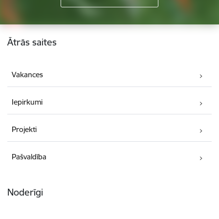
Kājene
Ātrās saites
Vakances
Iepirkumi
Projekti
Pašvaldība
Noderīgi