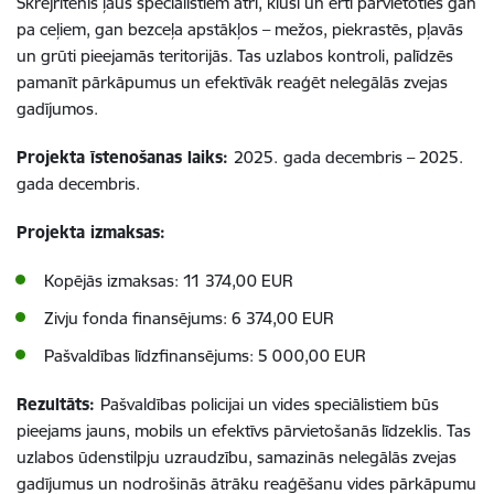
Skrejritenis ļaus speciālistiem ātri, klusi un ērti pārvietoties gan
pa ceļiem, gan bezceļa apstākļos – mežos, piekrastēs, pļavās
un grūti pieejamās teritorijās. Tas uzlabos kontroli, palīdzēs
pamanīt pārkāpumus un efektīvāk reaģēt nelegālās zvejas
gadījumos.
Projekta īstenošanas laiks:
2025.
gada decembris – 2025.
gada decembris.
Projekta izmaksas:
Kopējās izmaksas: 11 374,00 EUR
Zivju fonda finansējums: 6 374,00 EUR
Pašvaldības līdzfinansējums: 5 000,00 EUR
Rezultāts:
Pašvaldības policijai un vides speciālistiem būs
pieejams jauns, mobils un efektīvs pārvietošanās līdzeklis. Tas
uzlabos ūdenstilpju uzraudzību, samazinās nelegālās zvejas
gadījumus un nodrošinās ātrāku reaģēšanu vides pārkāpumu