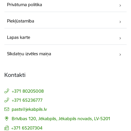
Privātuma politika
Piekļūstamība
Lapas karte
Sīkdatņu izvēles maiņa
Kontakti
+371 80205008
+371 65236777
E-pasts:
pasts@jekabpils.lv
Brīvības 120, Jēkabpils, Jēkabpils novads, LV-5201
+371 65207304