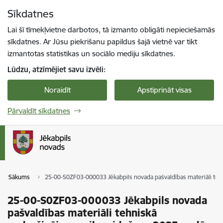
Pāriet uz lapas saturu
Sīkdatnes
Spied
lai meklētu
Enter
Lai šī tīmekļvietne darbotos, tā izmanto obligāti nepieciešamās
sīkdatnes. Ar Jūsu piekrišanu papildus šajā vietnē var tikt
izmantotas statistikas un sociālo mediju sīkdatnes.
Lūdzu, atzīmējiet savu izvēli:
Noraidīt
Apstiprināt visas
Pārvaldīt sīkdatnes
Sākums
25-00-S0ZF03-000033 Jēkabpils novada pašvaldības materiāli teh
25-00-S0ZF03-000033 Jēkabpils novada
pašvaldības materiāli tehniskā