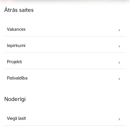
Kājene
Ātrās saites
Vakances
Iepirkumi
Projekti
Pašvaldība
Noderīgi
Viegli lasīt