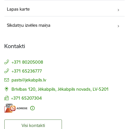
Lapas karte
Sīkdatņu izvēles maiņa
Kontakti
+371 80205008
+371 65236777
E-pasts:
pasts@jekabpils.lv
Brīvības 120, Jēkabpils, Jēkabpils novads, LV-5201
+371 65207304
Visi kontakti