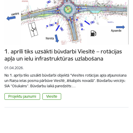
1. aprīlī tiks uzsākti būvdarbi Viesītē – rotācijas
apļa un ielu infrastruktūras uzlabošana
01.04.2026.
No 1. aprīļa tiks uzsākti būvdarbi objektā “Viesītes rotācijas apļa atjaunošana
un Raiņa ielas posma pārbūve Viesītē, Jēkabpils novadā”. Būvdarbu veicējs:
SIA “Ošukalns”. Būvdarbu laikā paredzēts:…
Projektu jaunumi
Viesīte