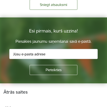
Sniegt atsauksmi
Esi pirmais, kurš uzzina!
Piesakies jaunumu saņemšanai savā e-pastā.
Kājene
Ātrās saites