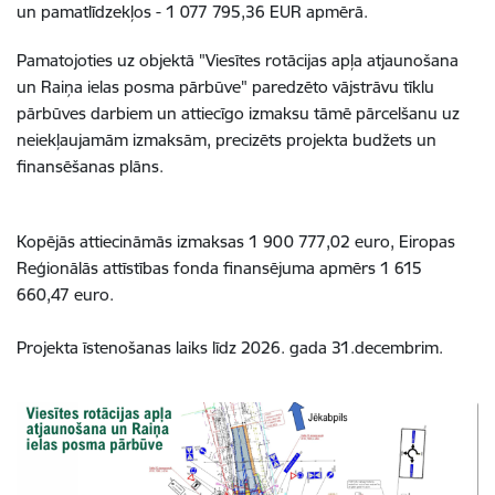
un pamatlīdzekļos - 1 077 795,36 EUR apmērā.
Pamatojoties uz objektā "Viesītes rotācijas apļa atjaunošana
un Raiņa ielas posma pārbūve" paredzēto vājstrāvu tīklu
pārbūves darbiem un attiecīgo izmaksu tāmē pārcelšanu uz
neiekļaujamām izmaksām, precizēts projekta budžets un
finansēšanas plāns.
Kopējās attiecināmās izmaksas 1 900 777,02 euro, Eiropas
Reģionālās attīstības fonda finansējuma apmērs 1 615
660,47 euro.
Projekta īstenošanas laiks līdz 2026. gada 31.decembrim.