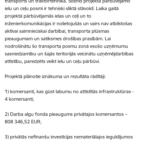
transports un traktortehnika. Šobrīd projektā pārbūvējamo
ielu un ceļu posmi ir tehniski sliktā stāvoklī. Laika gaitā
projektā pārbūvējamās ielas un ceļi un to
inženierkomunikācijas ir nolietojušās un vairs nav atbilstošas
aktīvai saimnieciskai darbībai, transporta plūsmas
pieaugumam un satiksmes drošības prasībām. Lai
nodrošinātu šo transporta posmu zonā esošo uzņēmumu
sasniedzamību un šajās teritorijās veicinātu uzņēmējdarbības
attīstību, paredzēts veikt ielu un ceļu pārbūvi.
Projektā plānotie iznākuma un rezultāta rādītāji:
1) komersanti, kas gūst labumu no attīstītās infrastruktūras -
4 komersanti;
2) Darba algu fonda pieaugums privātajos komersantos –
808 346,52 EUR;
3) privātās nefinanšu investīcijas nemateriālajos ieguldījumos