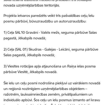
novada uzņēmējdarbības teritorijās.
Projekta ietvaros paredzēts veikt trīs pašvaldības ceļu/ielu
posmu pārbūvi, būvuzraudzību un autoruzraudzību:
1) Ceļa SAL10 Gravāni - Valsts mežs, seguma pārbūve Salas
pagastā, Jēkabpils novadā;
2) Ceļa (SAL 01) Skudras - Galejas - Leicāni, seguma pārbūve
Salas pagastā, Jēkabpils novadā;
3) Viesītes rotācijas apļa atjaunošana un Raiņa ielas posma
pārbūve Viesītē, Jēkabpils novadā.
Šie ielu un ceļu posmi nodrošina piekļuvi uz vairākiem novadā
un reģionā nozīmīgiem uzņēmējdarbības objektiem –
ražotnēm, lauksaimniecības zemēm, privātīpašumiem un
individuālo apbūvi. Šos ceļu un ielu posmus izmanto arī kravu