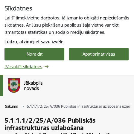
Pāriet uz lapas saturu
Sīkdatnes
Spied
lai meklētu
Enter
Lai šī tīmekļvietne darbotos, tā izmanto obligāti nepieciešamās
sīkdatnes. Ar Jūsu piekrišanu papildus šajā vietnē var tikt
izmantotas statistikas un sociālo mediju sīkdatnes.
Lūdzu, atzīmējiet savu izvēli:
Noraidīt
Apstiprināt visas
Pārvaldīt sīkdatnes
Sākums
5.1.1.1/2/25/A/036 Publiskās infrastruktūras uzlabošana uzņēmējda
5.1.1.1/2/25/A/036 Publiskās
infrastruktūras uzlabošana