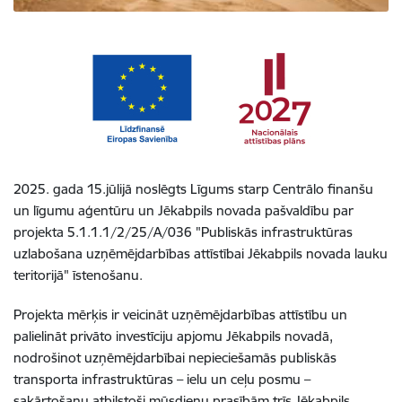
2025. gada 15.jūlijā noslēgts Līgums starp Centrālo finanšu
un līgumu aģentūru un Jēkabpils novada pašvaldību par
projekta 5.1.1.1/2/25/A/036 "Publiskās infrastruktūras
uzlabošana uzņēmējdarbības attīstībai Jēkabpils novada lauku
teritorijā" īstenošanu.
Projekta mērķis ir veicināt uzņēmējdarbības attīstību un
palielināt privāto investīciju apjomu Jēkabpils novadā,
nodrošinot uzņēmējdarbībai nepieciešamās publiskās
transporta infrastruktūras – ielu un ceļu posmu –
sakārtošanu atbilstoši mūsdienu prasībām trīs Jēkabpils