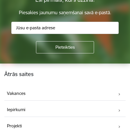
Piesakies jaunumu saņemšanai savā e-pastā.
Kājene
Ātrās saites
Vakances
Iepirkumi
Projekti