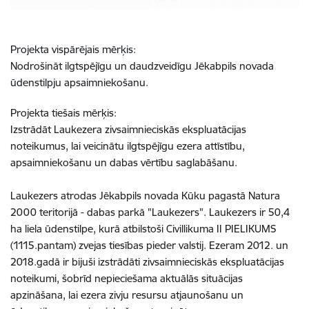
Projekta vispārējais mērķis:
Nodrošināt ilgtspējīgu un daudzveidīgu Jēkabpils novada
ūdenstilpju apsaimniekošanu.
Projekta tiešais mērķis:
Izstrādāt Laukezera zivsaimnieciskās ekspluatācijas
noteikumus, lai veicinātu ilgtspējīgu ezera attīstību,
apsaimniekošanu un dabas vērtību saglabāšanu.
Laukezers atrodas Jēkabpils novada Kūku pagastā Natura
2000 teritorijā - dabas parkā "Laukezers". Laukezers ir 50,4
ha liela ūdenstilpe, kurā atbilstoši Civillikuma II PIELIKUMS
(1115.pantam) zvejas tiesības pieder valstij. Ezeram 2012. un
2018.gadā ir bijuši izstrādāti zivsaimnieciskās ekspluatācijas
noteikumi, šobrīd nepieciešama aktuālās situācijas
apzināšana, lai ezera zivju resursu atjaunošanu un