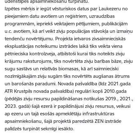
ūdenstilpes apsaimniekošanu turpinātu.
Izpētes mērķis ir iegūt vēsturiskos datus par Laukezeru no
pieejamiem datu avotiem un reģistriem, uzraudzības
programmām, iepriekš veiktajiem pētījumiem, publikācijām
u.c. avotiem, kā arī veikt zivju populācijas stāvokļa un izmaiņu
tendenču novērtējumu. Projekta ietvaros zivsaimnieciskās
ekspluatācijas noteikumu izstrādes laikā tiks veikta viena
pētnieciska kontrolzveja, atbilstoši kurai tiks noteikts zivju
krājumu raksturojums, tiks novērtēta zivju barības bāze, zivju
sugu sastāvs un relatīvās biomasas, kā arī saimnieciski
nozīmīgākajām zivju sugām tiks novērtēts augšanas ātrums
un barošanās paradumi. Novada pašvaldība (līdz 2021.gada
ATR Krustpils novada pašvaldība) regulāri kopš 2010.gada
(pēdējās zivju resursu papildināšanas notikušas 2019., 2021.,
2023. gadā) šajā ezerā ir papildinājusi zivju resursus, veikusi
ap ezeru un tajā esošās apmeklētāju infrastruktūras
apsaimniekošanu, šajā projektā paredzētā ZEN izstrāde
palīdzēs turpināt sekmīgi iesākto.