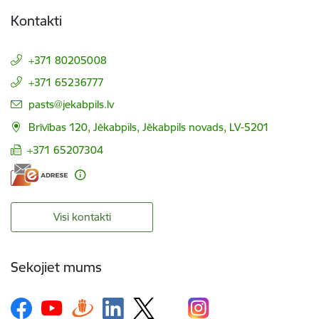
Kontakti
+371 80205008
+371 65236777
E-pasts:
pasts@jekabpils.lv
Brīvības 120, Jēkabpils, Jēkabpils novads, LV-5201
+371 65207304
Visi kontakti
Sekojiet mums