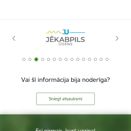
Vai šī informācija bija noderīga?
Sniegt atsauksmi
Esi pirmais, kurš uzzina!