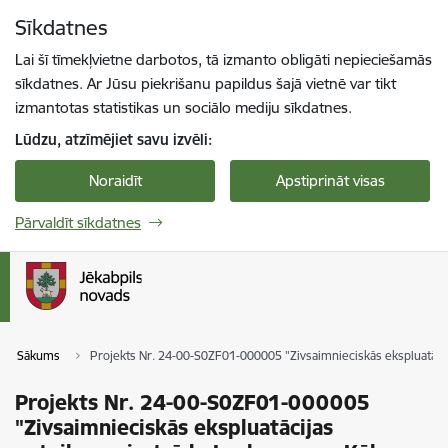
Pāriet uz lapas saturu
Sīkdatnes
Spied
lai meklētu
Enter
Lai šī tīmekļvietne darbotos, tā izmanto obligāti nepieciešamās
sīkdatnes. Ar Jūsu piekrišanu papildus šajā vietnē var tikt
izmantotas statistikas un sociālo mediju sīkdatnes.
Lūdzu, atzīmējiet savu izvēli:
Noraidīt
Apstiprināt visas
Pārvaldīt sīkdatnes
Sākums
Projekts Nr. 24-00-S0ZF01-000005 "Zivsaimnieciskās ekspluatāci
Projekts Nr. 24-00-S0ZF01-000005
"Zivsaimnieciskās ekspluatācijas