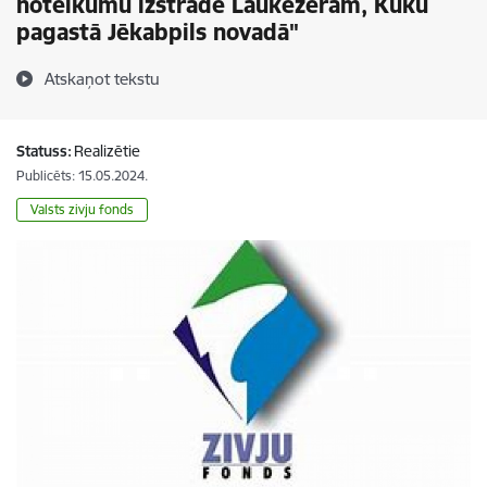
noteikumu izstrāde Laukezeram, Kūku
pagastā Jēkabpils novadā"
Atskaņot tekstu
Statuss:
Realizētie
Publicēts: 15.05.2024.
Valsts zivju fonds