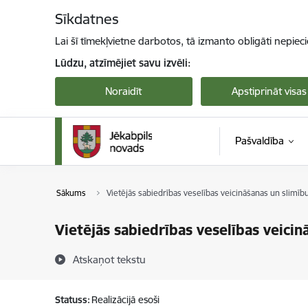
Pāriet uz lapas saturu
Sīkdatnes
Lai šī tīmekļvietne darbotos, tā izmanto obligāti nepiec
Lūdzu, atzīmējiet savu izvēli:
Noraidīt
Apstiprināt visas
Pašvaldība
Sākums
Vietējās sabiedrības veselības veicināšanas un slimīb
Vietējās sabiedrības veselības veicin
Atskaņot tekstu
Statuss:
Realizācijā esoši