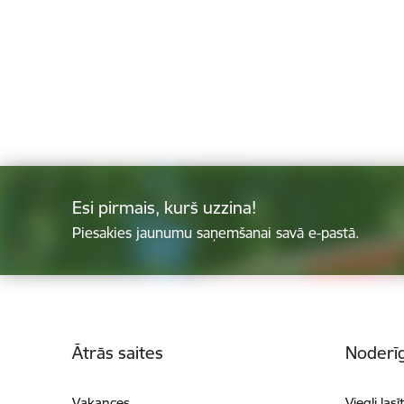
Esi pirmais, kurš uzzina!
Piesakies jaunumu saņemšanai savā e-pastā.
Kājene
Ātrās saites
Noderīg
Vakances
Viegli lasī