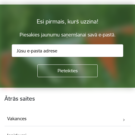
Esi pirmais, kurš uzzina!
Piesakies jaunumu saņemšanai savā e-pastā.
Kājene
Ātrās saites
Vakances