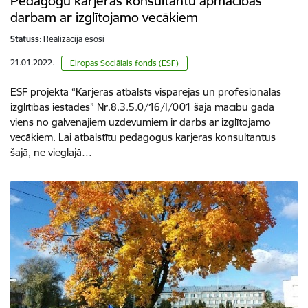
Pedagogu karjeras konsultantu apmācības
darbam ar izglītojamo vecākiem
Statuss:
Realizācijā esoši
21.01.2022.
Eiropas Sociālais fonds (ESF)
ESF projektā “Karjeras atbalsts vispārējās un profesionālās
izglītības iestādēs” Nr.8.3.5.0/16/I/001 šajā mācību gadā
viens no galvenajiem uzdevumiem ir darbs ar izglītojamo
vecākiem. Lai atbalstītu pedagogus karjeras konsultantus
šajā, ne vieglajā…