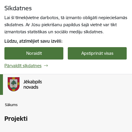
Pāriet uz lapas saturu
Sīkdatnes
Spied
lai meklētu
Enter
Lai šī tīmekļvietne darbotos, tā izmanto obligāti nepieciešamās
sīkdatnes. Ar Jūsu piekrišanu papildus šajā vietnē var tikt
izmantotas statistikas un sociālo mediju sīkdatnes.
Lūdzu, atzīmējiet savu izvēli:
Noraidīt
Apstiprināt visas
Pārvaldīt sīkdatnes
Sākums
Projekti