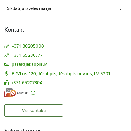
Sīkdatņu izvēles maiņa
Kontakti
+371 80205008
+371 65236777
E-pasts:
pasts@jekabpils.lv
Brīvības 120, Jēkabpils, Jēkabpils novads, LV-5201
+371 65207304
Visi kontakti
Sekojiet mums