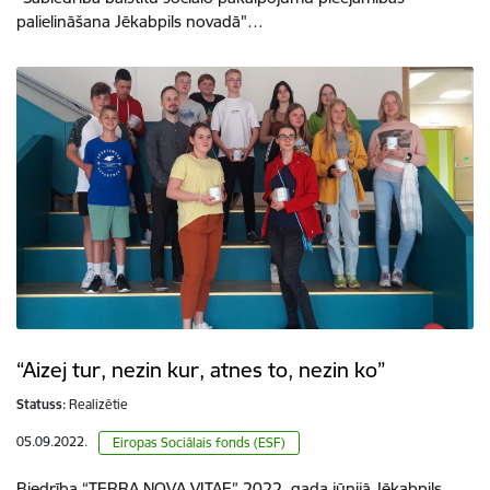
palielināšana Jēkabpils novadā"…
“Aizej tur, nezin kur, atnes to, nezin ko”
Statuss:
Realizētie
05.09.2022.
Eiropas Sociālais fonds (ESF)
Biedrība “TERRA NOVA VITAE” 2022. gada jūnijā Jēkabpils