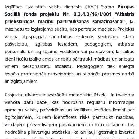
Izglītības kvalitātes valsts dienests (IKVD) īsteno
Eiropas
Sociālā fonda projektu Nr. 8.3.4.0/16/I/001 “Atbalsts
priekšlaicīgas mācību pārtraukšanas samazināšanai”,
lai
mazinātu to izglītojamo skaitu, kas pārtrauc mācības. Projekts
veicina ilgtspējīgas sadarbības sistēmas veidošanu starp
pašvaldību, izglītības iestādēm, pedagogiem, atbalsta
personālu un izglītojamo vecākiem vai pārstāvjiem, lai laikus
identificētu izglītojamos ar risku pārtraukt mācības un sniegtu
viņiem personalizētu atbalstu. Pedagogiem tiek sniegta
iespēja profesionāli pilnveidoties un stiprināt prasmes darbā
ar izglītojamiem.
Projekta ietvaros ir izstrādāti metodiskie līdzekļi. Ir izveidota
vienota datu bāze, kas nodrošina regulāru informācijas
apmaiņu valsts, pašvaldības un izglītības iestādes līmenī par
izglītojamiem, kuriem identificēts risks pārtraukt mācības,
veiktajiem preventīvajiem pasākumiem un to rezultātiem. Tas
nodrošina pilnvērtīgu statistiku, kā arī ļauj ilgtermiņā izvērtēt