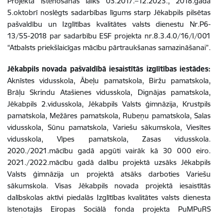
Projekta īstenošanas laiks 03.2017.–12.2023., 2018.gada
5.oktobrī noslēgts sadarbības līgums starp Jēkabpils pilsētas
pašvaldību un Izglītības kvalitātes valsts dienestu Nr.P6-
13/55-2018 par sadarbību ESF projekta nr.8.3.4.0/16/I/001
“Atbalsts priekšlaicīgas mācību pārtraukšanas samazināšanai”.
Jēkabpils novada pašvaldībā iesaistītās izglītības iestādes:
Aknīstes vidusskola, Ābeļu pamatskola, Biržu pamatskola,
Brāļu Skrindu Atašienes vidusskola, Dignājas pamatskola,
Jēkabpils 2.vidusskola, Jēkabpils Valsts ģimnāzija, Krustpils
pamatskola, Mežāres pamatskola, Rubeņu pamatskola, Salas
vidusskola, Sūnu pamatskola, Variešu sākumskola, Viesītes
vidusskola, Vīpes pamatskola, Zasas vidusskola.
2020./2021.mācību gadā apgūti vairāk kā 30 000 eiro.
2021./2022.mācību gadā dalību projektā uzsāks Jēkabpils
Valsts ģimnāzija un projektā atsāks darboties Variešu
sākumskola. Visas Jēkabpils novada projektā iesaistītās
dalībskolas aktīvi piedalās Izglītības kvalitātes valsts dienesta
īstenotajās Eiropas Sociālā fonda projekta PuMPuRS