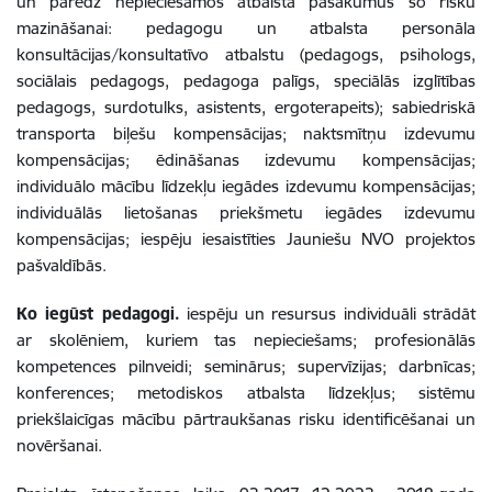
un paredz nepieciešamos atbalsta pasākumus šo risku
mazināšanai: pedagogu un atbalsta personāla
konsultācijas/konsultatīvo atbalstu (pedagogs, psihologs,
sociālais pedagogs, pedagoga palīgs, speciālās izglītības
pedagogs, surdotulks, asistents, ergoterapeits); sabiedriskā
transporta biļešu kompensācijas; naktsmītņu izdevumu
kompensācijas; ēdināšanas izdevumu kompensācijas;
individuālo mācību līdzekļu iegādes izdevumu kompensācijas;
individuālās lietošanas priekšmetu iegādes izdevumu
kompensācijas; iespēju iesaistīties Jauniešu NVO projektos
pašvaldībās.
Ko iegūst pedagogi.
iespēju un resursus individuāli strādāt
ar skolēniem, kuriem tas nepieciešams; profesionālās
kompetences pilnveidi; seminārus; supervīzijas; darbnīcas;
konferences; metodiskos atbalsta līdzekļus; sistēmu
priekšlaicīgas mācību pārtraukšanas risku identificēšanai un
novēršanai.