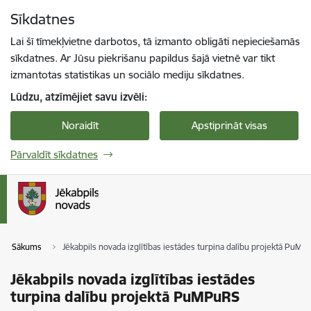
Pāriet uz lapas saturu
Sīkdatnes
Spied
lai meklētu
Enter
Lai šī tīmekļvietne darbotos, tā izmanto obligāti nepieciešamās
sīkdatnes. Ar Jūsu piekrišanu papildus šajā vietnē var tikt
izmantotas statistikas un sociālo mediju sīkdatnes.
Lūdzu, atzīmējiet savu izvēli:
Noraidīt
Apstiprināt visas
Pārvaldīt sīkdatnes
Sākums
Jēkabpils novada izglītības iestādes turpina dalību projektā PuM
Jēkabpils novada izglītības iestādes
turpina dalību projektā PuMPuRS