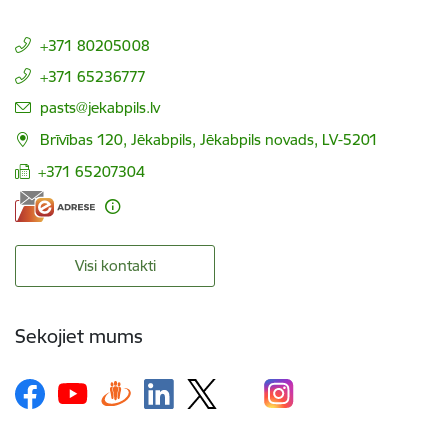
+371 80205008
+371 65236777
E-pasts:
pasts@jekabpils.lv
Brīvības 120, Jēkabpils, Jēkabpils novads, LV-5201
+371 65207304
Visi kontakti
Sekojiet mums