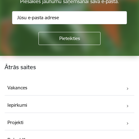
Piesakies jaunumu saņemšanai savā e-pastā.
Kājene
Ātrās saites
Vakances
Iepirkumi
Projekti