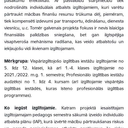
pasākumu efektivitāti. Ar pašvaldību starpniecību tiek
nodrošināts individuālais atbalsts izglītojamiem, kuri varētu
pārtraukt mācības finanšu resursu trūkuma dēļ, piemēram,
tiek kompensēti izdevumi par transportu, ēdināšanu, dienesta
viesnīcu, u.c. Tomēr galvenais projekta fokuss ir nevis īslaicīga
finansiālās palīdzības sniegšana, bet gan ilgtspējīga
visaptveroša mehānisma radīšana, kas veido atbalstošu un
iekļaujošu vidi ikvienam izglītojamam.
Mērķgrupa:
Vispārizglītojošo izglītības iestāžu izglītojamie no
5. līdz 12. klasei, kā arī 1.-4. klases izglītojamie no
2021./2022. m.g. 1. semestra; Profesionālo izglītības iestāžu
audzēkņi no 1. līdz 4. kursam (arī izglītojamie vispārējās
izglītības iestādēs, kuras īsteno profesionālās izglītības
programmas).
Ko iegūst izglītojamie.
Katram projektā iesaistītajam
izglītojamajam pedagogs semestra sākumā izveido individuālo
atbalsta plānu (IAP), kurā izvērtē mācību pārtraukšanas riskus