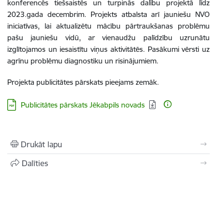
konferencēs tiešsaistēs un turpinās dalību projektā līdz
2023.gada decembrim. Projekts atbalsta arī jauniešu NVO
iniciatīvas, lai aktualizētu mācību pārtraukšanas problēmu
pašu jauniešu vidū, ar vienaudžu palīdzību uzrunātu
izglītojamos un iesaistītu viņus aktivitātēs. Pasākumi vērsti uz
agrīnu problēmu diagnostiku un risinājumiem.
Projekta publicitātes pārskats pieejams zemāk.
Lejupielādēt:
Publicitātes pārskats Jēkabpils novads
Drukāt lapu
Dalīties