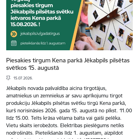
Piesakies tirgum Kena parkā Jēkabpils pilsētas
svētkos 15. augustā
15.07.2026.
Jēkabpils novada pašvaldība aicina tirgotājus,
amatniekus un zemniekus ar savu aprīkojumu tirgot
produkciju Jēkabpils pilsētas svētku tirgū Kena parkā,
kurš norisināsies 2026. gada 15. augustā no plkst. 11.00
līdz 15.00. Telts krāsa vēlama balta vai gaiši pelēka.
Vietu skaits ierobežots. Elektrības pieslēgums netiks
nodrošināts. Pieteikšanās līdz 1. augustam, aizpildot