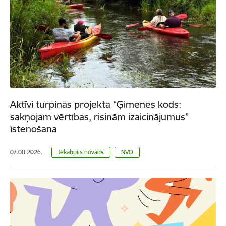
Aktīvi turpinās projekta “Ģimenes kods:
sakņojam vērtības, risinām izaicinājumus”
īstenošana
07.08.2026.
Jēkabpils novads
NVO