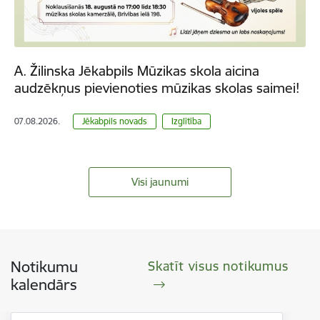
A. Žilinska Jēkabpils Mūzikas skola aicina
audzēkņus pievienoties mūzikas skolas saimei!
07.08.2026.
Jēkabpils novads
Izglītība
Visi jaunumi
Notikumu
Skatīt visus notikumus
kalendārs