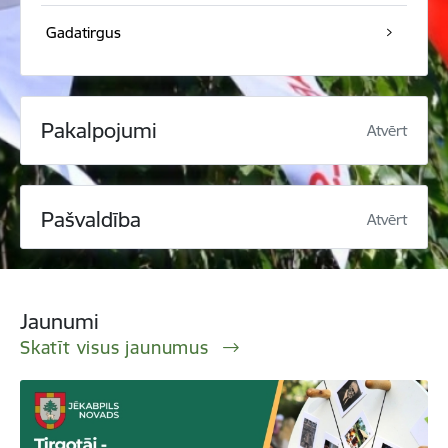
Gadatirgus
Pakalpojumi
Atvērt
Pašvaldība
Atvērt
Jaunumi
Skatīt visus jaunumus