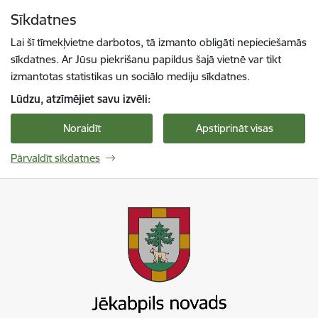
Pāriet uz lapas saturu
Sīkdatnes
Spied
lai meklētu
Enter
Lai šī tīmekļvietne darbotos, tā izmanto obligāti nepieciešamās
sīkdatnes. Ar Jūsu piekrišanu papildus šajā vietnē var tikt
izmantotas statistikas un sociālo mediju sīkdatnes.
Lūdzu, atzīmējiet savu izvēli:
Noraidīt
Apstiprināt visas
Pārvaldīt sīkdatnes
Jekabpils novada pašvaldība