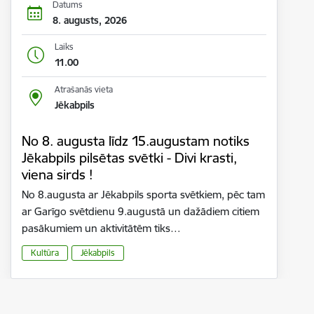
Datums
8. augusts, 2026
Laiks
11.00
Atrašanās vieta
Jēkabpils
No 8. augusta līdz 15.augustam notiks
Jēkabpils pilsētas svētki - Divi krasti,
viena sirds !
No 8.augusta ar Jēkabpils sporta svētkiem, pēc tam
ar Garīgo svētdienu 9.augustā un dažādiem citiem
pasākumiem un aktivitātēm tiks…
Kultūra
Jēkabpils