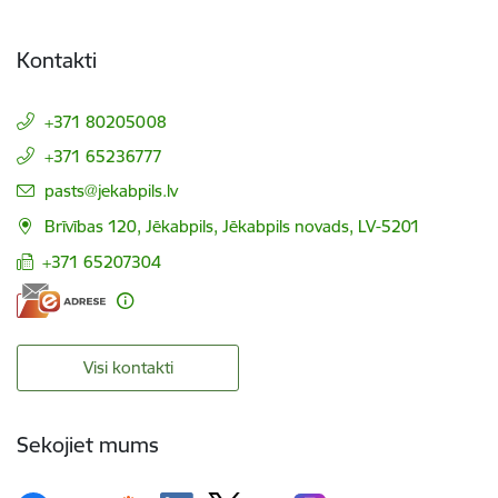
Kontakti
+371 80205008
+371 65236777
E-pasts:
pasts@jekabpils.lv
Brīvības 120, Jēkabpils, Jēkabpils novads, LV-5201
+371 65207304
Visi kontakti
Sekojiet mums