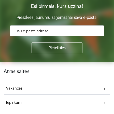
Esi pirmais, kurš uzzina!
Piesakies jaunumu saņemšanai savā e-pastā.
Kājene
Ātrās saites
Vakances
Iepirkumi