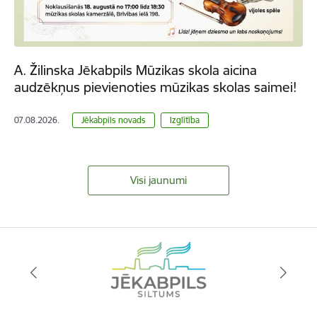
A. Žilinska Jēkabpils Mūzikas skola aicina
audzēkņus pievienoties mūzikas skolas saimei!
07.08.2026.
Jēkabpils novads
Izglītība
Visi jaunumi