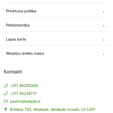
Privātuma politika
Piekļūstamība
Lapas karte
Sīkdatņu izvēles maiņa
Kontakti
+371 80205008
+371 65236777
E-pasts:
pasts@jekabpils.lv
Brīvības 120, Jēkabpils, Jēkabpils novads, LV-5201