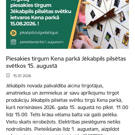
Piesakies tirgum Kena parkā Jēkabpils pilsētas
svētkos 15. augustā
15.07.2026.
Jēkabpils novada pašvaldība aicina tirgotājus,
amatniekus un zemniekus ar savu aprīkojumu tirgot
produkciju Jēkabpils pilsētas svētku tirgū Kena parkā,
kurš norisināsies 2026. gada 15. augustā no plkst. 11.00
līdz 15.00. Telts krāsa vēlama balta vai gaiši pelēka.
Vietu skaits ierobežots. Elektrības pieslēgums netiks
nodrošināts. Pieteikšanās līdz 1. augustam, aizpildot