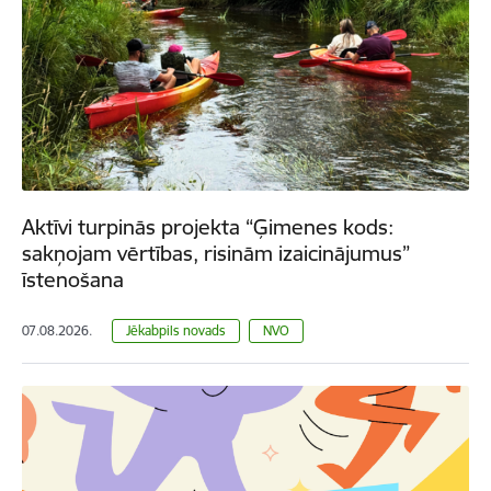
Aktīvi turpinās projekta “Ģimenes kods:
sakņojam vērtības, risinām izaicinājumus”
īstenošana
07.08.2026.
Jēkabpils novads
NVO