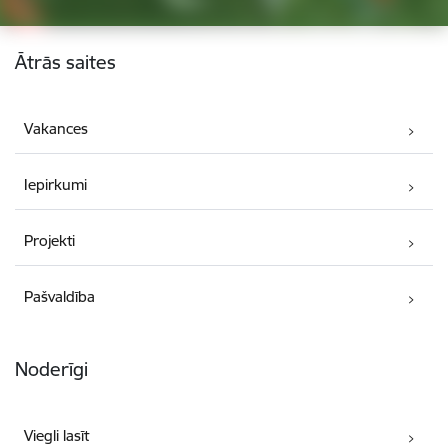
Kājene
Ātrās saites
Vakances
Iepirkumi
Projekti
Pašvaldība
Noderīgi
Viegli lasīt