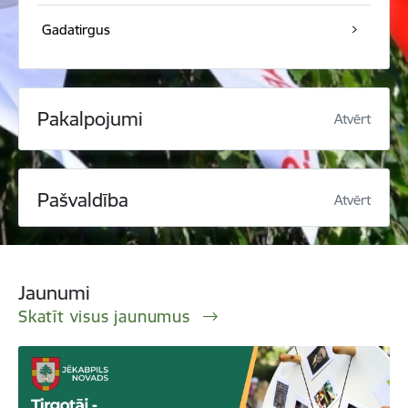
Gadatirgus
Pakalpojumi
Atvērt
Pašvaldība
Atvērt
Jaunumi
Skatīt visus jaunumus