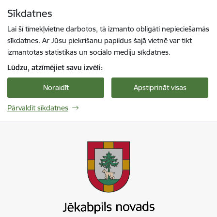
Pāriet uz lapas saturu
Sīkdatnes
Spied
lai meklētu
Enter
Lai šī tīmekļvietne darbotos, tā izmanto obligāti nepieciešamās
sīkdatnes. Ar Jūsu piekrišanu papildus šajā vietnē var tikt
izmantotas statistikas un sociālo mediju sīkdatnes.
Lūdzu, atzīmējiet savu izvēli:
Noraidīt
Apstiprināt visas
Pārvaldīt sīkdatnes
Jekabpils novada pašvaldība