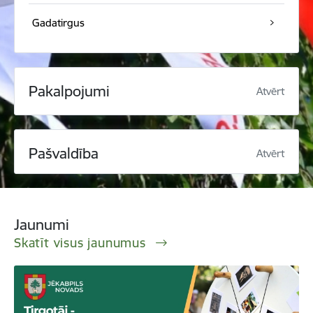
Gadatirgus
Pakalpojumi
Atvērt
Pašvaldība
Atvērt
Jaunumi
Skatīt visus jaunumus