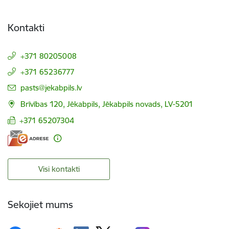
Kontakti
+371 80205008
+371 65236777
E-pasts:
pasts@jekabpils.lv
Brīvības 120, Jēkabpils, Jēkabpils novads, LV-5201
+371 65207304
Visi kontakti
Sekojiet mums