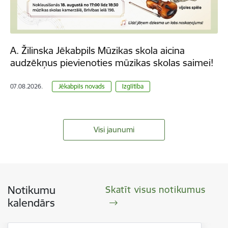
A. Žilinska Jēkabpils Mūzikas skola aicina
audzēkņus pievienoties mūzikas skolas saimei!
07.08.2026.
Jēkabpils novads
Izglītība
Visi jaunumi
Notikumu
Skatīt visus notikumus
kalendārs