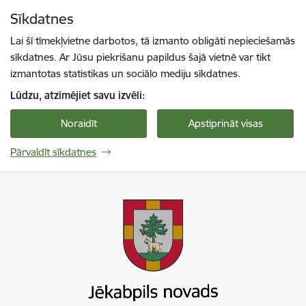
Pāriet uz lapas saturu
Sīkdatnes
Spied
lai meklētu
Enter
Lai šī tīmekļvietne darbotos, tā izmanto obligāti nepieciešamās
sīkdatnes. Ar Jūsu piekrišanu papildus šajā vietnē var tikt
izmantotas statistikas un sociālo mediju sīkdatnes.
Lūdzu, atzīmējiet savu izvēli:
Noraidīt
Apstiprināt visas
Pārvaldīt sīkdatnes
Jekabpils novada pašvaldība