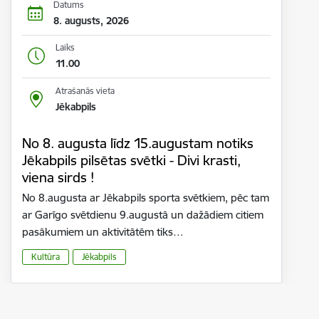
Datums
8. augusts, 2026
Laiks
11.00
Atrašanās vieta
Jēkabpils
No 8. augusta līdz 15.augustam notiks
Jēkabpils pilsētas svētki - Divi krasti,
viena sirds !
No 8.augusta ar Jēkabpils sporta svētkiem, pēc tam
ar Garīgo svētdienu 9.augustā un dažādiem citiem
pasākumiem un aktivitātēm tiks…
Kultūra
Jēkabpils