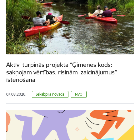
Aktīvi turpinās projekta “Ģimenes kods:
sakņojam vērtības, risinām izaicinājumus”
īstenošana
07.08.2026.
Jēkabpils novads
NVO