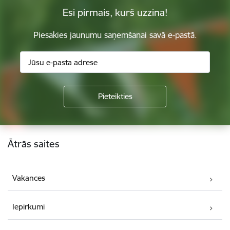
Esi pirmais, kurš uzzina!
Piesakies jaunumu saņemšanai savā e-pastā.
Kājene
Ātrās saites
Vakances
Iepirkumi