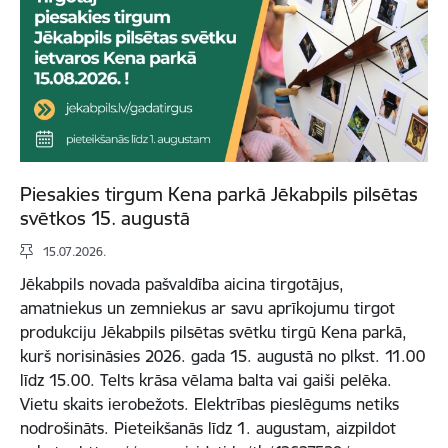
Piesakies tirgum Kena parkā Jēkabpils pilsētas
svētkos 15. augustā
15.07.2026.
Jēkabpils novada pašvaldība aicina tirgotājus,
amatniekus un zemniekus ar savu aprīkojumu tirgot
produkciju Jēkabpils pilsētas svētku tirgū Kena parkā,
kurš norisināsies 2026. gada 15. augustā no plkst. 11.00
līdz 15.00. Telts krāsa vēlama balta vai gaiši pelēka.
Vietu skaits ierobežots. Elektrības pieslēgums netiks
nodrošināts. Pieteikšanās līdz 1. augustam, aizpildot