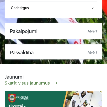
Gadatirgus
Pakalpojumi
Atvērt
Pašvaldība
Atvērt
Jaunumi
Skatīt visus jaunumus