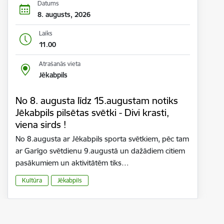
Datums
8. augusts, 2026
Laiks
11.00
Atrašanās vieta
Jēkabpils
No 8. augusta līdz 15.augustam notiks
Jēkabpils pilsētas svētki - Divi krasti,
viena sirds !
No 8.augusta ar Jēkabpils sporta svētkiem, pēc tam
ar Garīgo svētdienu 9.augustā un dažādiem citiem
pasākumiem un aktivitātēm tiks…
Kultūra
Jēkabpils