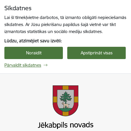
Pāriet uz lapas saturu
Sīkdatnes
Spied
lai meklētu
Enter
Lai šī tīmekļvietne darbotos, tā izmanto obligāti nepieciešamās
sīkdatnes. Ar Jūsu piekrišanu papildus šajā vietnē var tikt
izmantotas statistikas un sociālo mediju sīkdatnes.
Lūdzu, atzīmējiet savu izvēli:
Noraidīt
Apstiprināt visas
Pārvaldīt sīkdatnes
Jekabpils novada pašvaldība