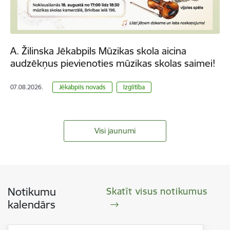
A. Žilinska Jēkabpils Mūzikas skola aicina
audzēkņus pievienoties mūzikas skolas saimei!
07.08.2026.
Jēkabpils novads
Izglītība
Visi jaunumi
Notikumu
Skatīt visus notikumus
kalendārs