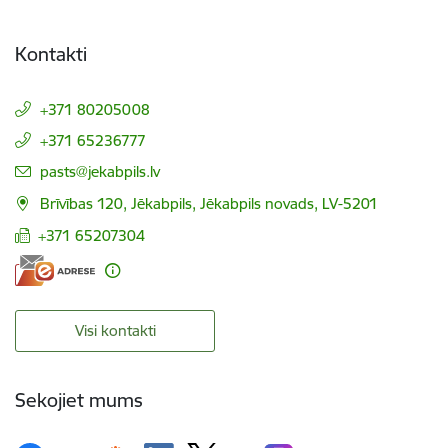
Kontakti
+371 80205008
+371 65236777
E-pasts:
pasts@jekabpils.lv
Brīvības 120, Jēkabpils, Jēkabpils novads, LV-5201
+371 65207304
Visi kontakti
Sekojiet mums