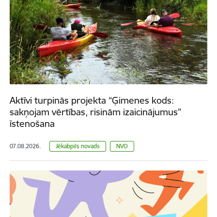
Aktīvi turpinās projekta “Ģimenes kods:
sakņojam vērtības, risinām izaicinājumus”
īstenošana
07.08.2026.
Jēkabpils novads
NVO