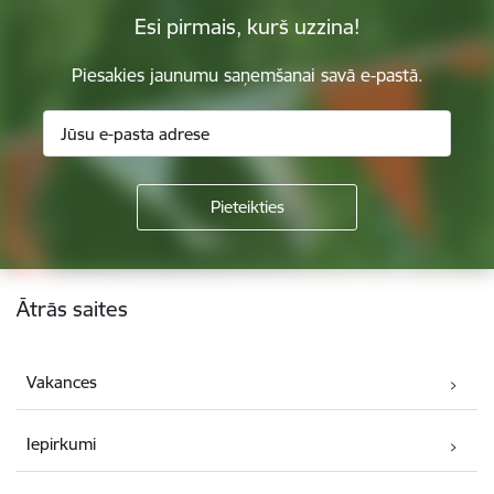
Esi pirmais, kurš uzzina!
Piesakies jaunumu saņemšanai savā e-pastā.
Kājene
Ātrās saites
Vakances
Iepirkumi