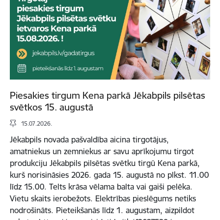
Piesakies tirgum Kena parkā Jēkabpils pilsētas
svētkos 15. augustā
15.07.2026.
Jēkabpils novada pašvaldība aicina tirgotājus,
amatniekus un zemniekus ar savu aprīkojumu tirgot
produkciju Jēkabpils pilsētas svētku tirgū Kena parkā,
kurš norisināsies 2026. gada 15. augustā no plkst. 11.00
līdz 15.00. Telts krāsa vēlama balta vai gaiši pelēka.
Vietu skaits ierobežots. Elektrības pieslēgums netiks
nodrošināts. Pieteikšanās līdz 1. augustam, aizpildot