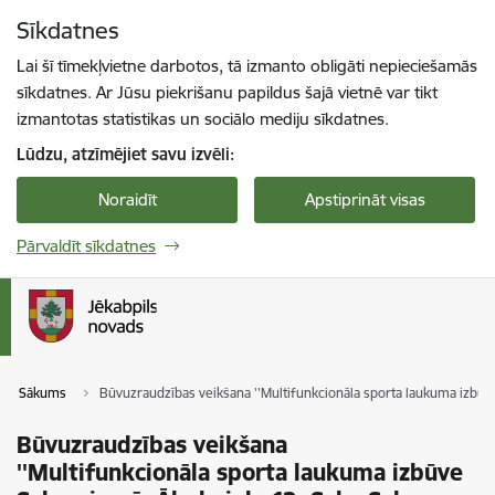
Pāriet uz lapas saturu
Sīkdatnes
Spied
lai meklētu
Enter
Lai šī tīmekļvietne darbotos, tā izmanto obligāti nepieciešamās
sīkdatnes. Ar Jūsu piekrišanu papildus šajā vietnē var tikt
izmantotas statistikas un sociālo mediju sīkdatnes.
Lūdzu, atzīmējiet savu izvēli:
Noraidīt
Apstiprināt visas
Pārvaldīt sīkdatnes
Sākums
Būvuzraudzības veikšana ''Multifunkcionāla sporta laukuma izbūve S
Būvuzraudzības veikšana
''Multifunkcionāla sporta laukuma izbūve