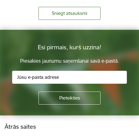
Sniegt atsauksmi
Esi pirmais, kurš uzzina!
Piesakies jaunumu saņemšanai savā e-pastā.
Kājene
Ātrās saites