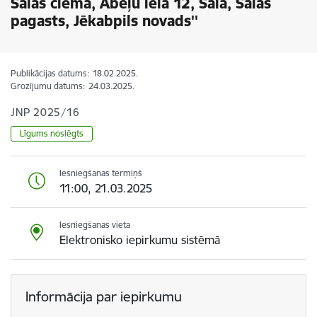
Salas ciemā, Ābeļu iela 12, Sala, Salas
pagasts, Jēkabpils novads''
Publikācijas datums:
18.02.2025.
Grozījumu datums:
24.03.2025.
JNP 2025/16
Līgums noslēgts
Iesniegšanas termiņš
11:00, 21.03.2025
Iesniegšanas vieta
Elektronisko iepirkumu sistēmā
Informācija par iepirkumu