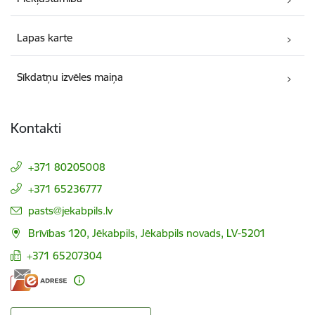
Lapas karte
Sīkdatņu izvēles maiņa
Kontakti
+371 80205008
+371 65236777
E-pasts:
pasts@jekabpils.lv
Brīvības 120, Jēkabpils, Jēkabpils novads, LV-5201
+371 65207304