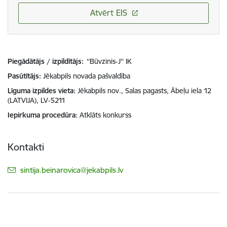
Atvērt EIS
Piegādātājs / izpildītājs:
''Būvzinis-J'' IK
Pasūtītājs
Jēkabpils novada pašvaldība
Līguma izpildes vieta
Jēkabpils nov., Salas pagasts, Ābeļu iela 12
(LATVIJA), LV-5211
Iepirkuma procedūra
Atklāts konkurss
Kontakti
E-pasts:
sintija.beinarovica@jekabpils.lv