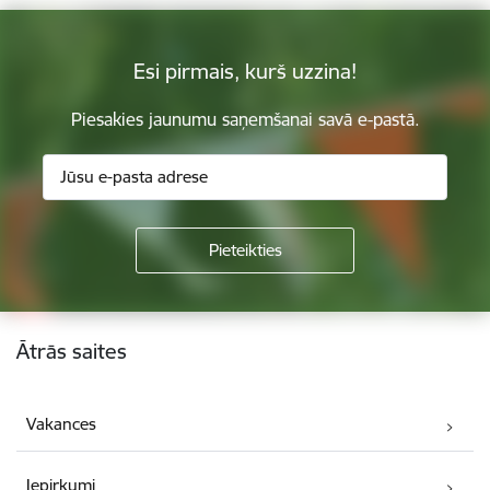
Esi pirmais, kurš uzzina!
Piesakies jaunumu saņemšanai savā e-pastā.
Kājene
Ātrās saites
Vakances
Iepirkumi