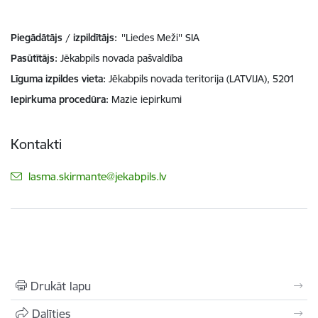
Piegādātājs / izpildītājs:
''Liedes Meži'' SIA
Pasūtītājs
Jēkabpils novada pašvaldība
Līguma izpildes vieta
Jēkabpils novada teritorija (LATVIJA), 5201
Iepirkuma procedūra
Mazie iepirkumi
Kontakti
E-pasts:
lasma.skirmante@jekabpils.lv
Drukāt lapu
Dalīties