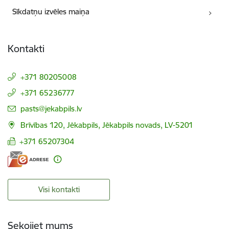
Sīkdatņu izvēles maiņa
Kontakti
+371 80205008
+371 65236777
E-pasts:
pasts@jekabpils.lv
Brīvības 120, Jēkabpils, Jēkabpils novads, LV-5201
+371 65207304
Visi kontakti
Sekojiet mums