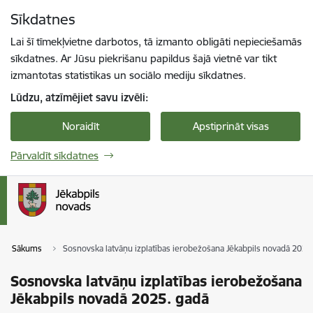
Pāriet uz lapas saturu
Sīkdatnes
Spied
lai meklētu
Enter
Lai šī tīmekļvietne darbotos, tā izmanto obligāti nepieciešamās
sīkdatnes. Ar Jūsu piekrišanu papildus šajā vietnē var tikt
izmantotas statistikas un sociālo mediju sīkdatnes.
Lūdzu, atzīmējiet savu izvēli:
Noraidīt
Apstiprināt visas
Pārvaldīt sīkdatnes
Sākums
Sosnovska latvāņu izplatības ierobežošana Jēkabpils novadā 2025
Sosnovska latvāņu izplatības ierobežošana
Jēkabpils novadā 2025. gadā