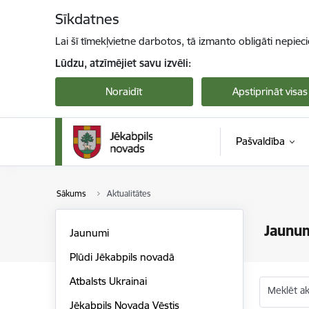
Pāriet uz lapas saturu
Sīkdatnes
Lai šī tīmekļvietne darbotos, tā izmanto obligāti nepiec
Lūdzu, atzīmējiet savu izvēli:
Noraidīt
Apstiprināt visas
Pašvaldība
Sākums
Aktualitātes
Jaunu
Jaunumi
Plūdi Jēkabpils novadā
Atbalsts Ukrainai
Meklēt akt
Jēkabpils Novada Vēstis