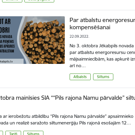
Par atbalstu energores
kompensēšanai
22.09.2022.
No 3. oktobra Jēkabpils novada
par atbalstu energoresursu c
mājsaimniecībām, kas apkurē izm
arī no…
Atbalsts
Siltums
tobra mainīsies SIA ““Pils rajona Namu pārvalde” silt
.
a ar ierobežotu atbildību “Pils rajona Namu pārvalde” apsaimnieko ka
vada un realizē saražoto siltumenerģiju Pils rajonā esošajām 12…
Tarifi
Siltums