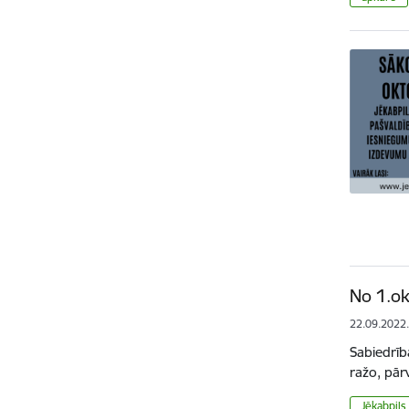
No 1.ok
22.09.2022
Sabiedrīb
ražo, pār
Jēkabpils