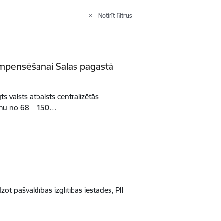
Notīrīt filtrus
kompensēšanai Salas pagastā
s valsts atbalsts centralizētās
jumu no 68 – 150…
ot pašvaldības izglītības iestādes, PII
…