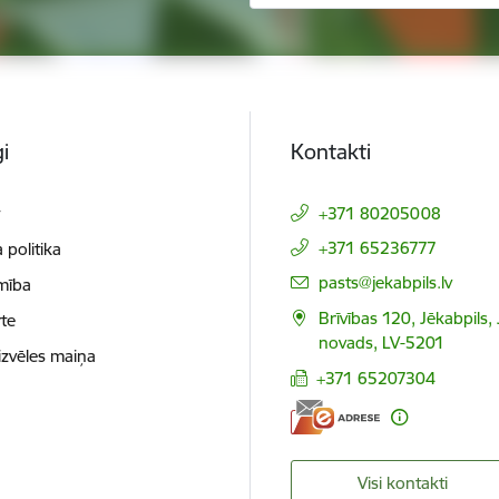
i
Kontakti
t
+371 80205008
+371 65236777
 politika
E-pasts:
pasts@jekabpils.lv
mība
Brīvības 120, Jēkabpils,
te
novads, LV-5201
izvēles maiņa
+371 65207304
Visi kontakti