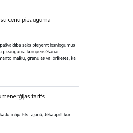
ursu cenu pieauguma
 pašvaldība sāks pieņemt iesniegumus
enu pieauguma kompensēšanai
anto malku, granulas vai briketes, kā
umenerģijas tarifs
tlu māju Pils rajonā, Jēkabpilī, kur