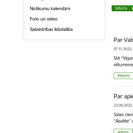
Notikumu kalendārs
Siltums
Foto un video
Sabiedrības līdzdalība
Par Val
07.11.2022.
SIA “Vīga
siltumene
Siltums
Par apk
23.09.2022
Salas cie
"Ābelīte"
apkure