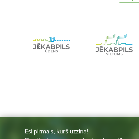
Esi pirmais, kurš uzzina!