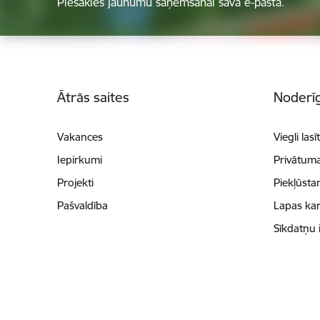
Piesakies jaunumu saņemšanai savā e-pastā.
Kājene
Ātrās saites
Noderīg
Vakances
Viegli lasī
Iepirkumi
Privātuma
Projekti
Piekļūsta
Pašvaldība
Lapas kar
Sīkdatņu 