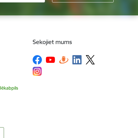
Sekojiet mums
 Jēkabpils