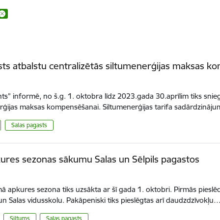
sts atbalstu centralizētās siltumenerģijas maksas 
nts” informē, no š.g. 1. oktobra līdz 2023.gada 30.aprīlim tiks sniegt
rģijas maksas kompensēšanai. Siltumenerģijas tarifa sadārdzinā
Salas pagasts
ures sezonas sākumu Salas un Sēlpils pagastos
.
mā apkures sezona tiks uzsākta ar šī gada 1. oktobri. Pirmās pieslēdz
 un Salas vidusskolu. Pakāpeniski tiks pieslēgtas arī daudzdzīvokļu
Siltums
Salas pagasts