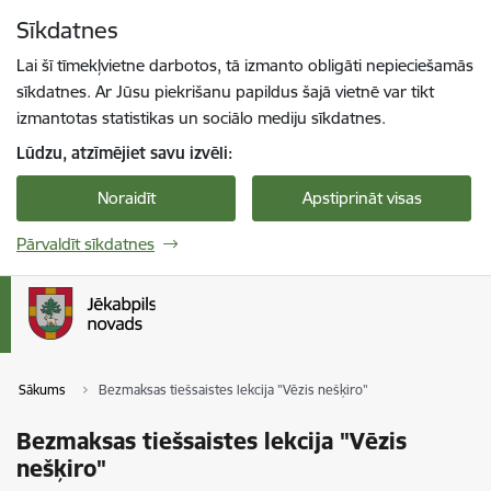
Pāriet uz lapas saturu
Sīkdatnes
Spied
lai meklētu
Enter
Lai šī tīmekļvietne darbotos, tā izmanto obligāti nepieciešamās
sīkdatnes. Ar Jūsu piekrišanu papildus šajā vietnē var tikt
izmantotas statistikas un sociālo mediju sīkdatnes.
Lūdzu, atzīmējiet savu izvēli:
Noraidīt
Apstiprināt visas
Pārvaldīt sīkdatnes
Sākums
Bezmaksas tiešsaistes lekcija "Vēzis nešķiro"
Bezmaksas tiešsaistes lekcija "Vēzis
nešķiro"