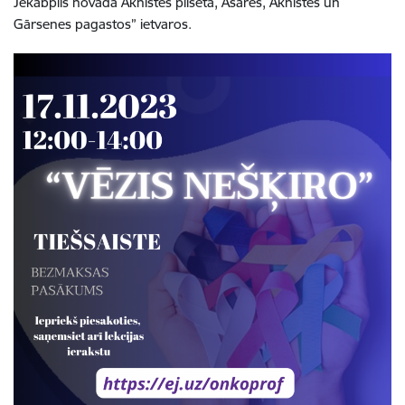
Jēkabpils novada Aknīstes pilsētā, Asares, Aknīstes un
Gārsenes pagastos” ietvaros.