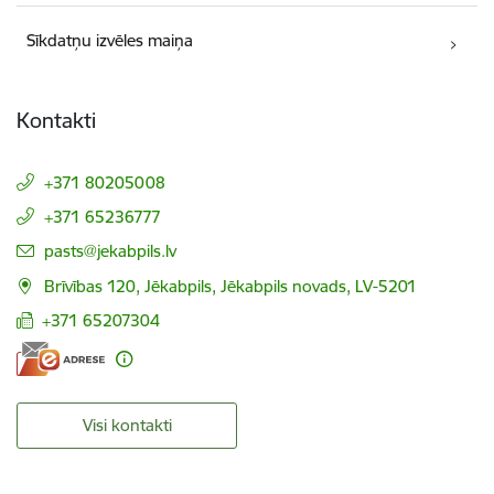
Sīkdatņu izvēles maiņa
Kontakti
+371 80205008
+371 65236777
E-pasts:
pasts@jekabpils.lv
Brīvības 120, Jēkabpils, Jēkabpils novads, LV-5201
+371 65207304
Visi kontakti