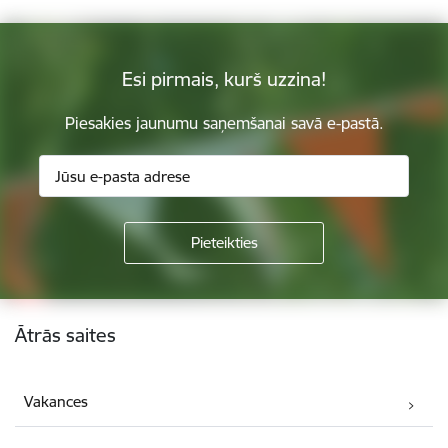
Esi pirmais, kurš uzzina!
Piesakies jaunumu saņemšanai savā e-pastā.
Kājene
Ātrās saites
Vakances