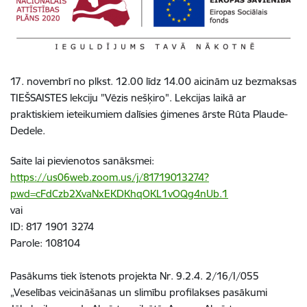
1
7. novembrī no plkst. 12.00 līdz 14.00 aicinām uz bezmaksas
TIEŠSAISTES lekciju "Vēzis nešķiro". Lekcijas laikā ar
praktiskiem ieteikumiem dalīsies ģimenes ārste Rūta Plaude-
Dedele.
Saite lai pievienotos sanāksmei:
https://us06web.zoom.us/j/81719013274?
pwd=cFdCzb2XvaNxEKDKhqOKL1vOQg4nUb.1
vai
ID: 817 1901 3274
Parole: 108104
Pasākums tiek īstenots projekta Nr. 9.2.4. 2/16/I/055
„Veselības veicināšanas un slimību profilakses pasākumi