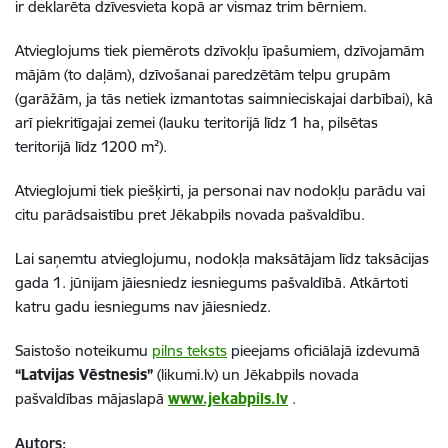
ir deklarēta dzīvesvieta kopā ar vismaz trim bērniem.
Atvieglojums tiek piemērots dzīvokļu īpašumiem, dzīvojamām
mājām (to daļām), dzīvošanai paredzētām telpu grupām
(garāžām, ja tās netiek izmantotas saimnieciskajai darbībai), kā
arī piekritīgajai zemei (lauku teritorijā līdz 1 ha, pilsētas
teritorijā līdz 1200 m²).
Atvieglojumi tiek piešķirti, ja personai nav nodokļu parādu vai
citu parādsaistību pret Jēkabpils novada pašvaldību.
Lai saņemtu atvieglojumu, nodokļa maksātājam līdz taksācijas
gada 1. jūnijam jāiesniedz iesniegums pašvaldībā. Atkārtoti
katru gadu iesniegums nav jāiesniedz.
Saistošo noteikumu
pilns teksts
pieejams oficiālajā izdevumā
“Latvijas Vēstnesis”
(likumi.lv) un Jēkabpils novada
pašvaldības mājaslapā
www.jekabpils.lv
.
Autors: