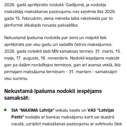
2026. gadā aprēķināto nodokli. Gadījumā, ja nodokļa
maksātājs maksāšanas paziņojumu nav saņēmis līdz 2026.
gada 15. februārim, viena mēneša laikā rakstveidā par to
jāinformē Jēkabpils novada pašvaldība.
Nekustamā īpašuma nodoklis par zemi un mājokli tiek
aprēķināts par visu gadu un sadalīts četros maksājumos.
2026. gadā noteikti šādi NĪN samaksas termiņi: 31. marts, 15.
maijs, 17. augusts, 16. novembris.
Nodokli iespējams maksāt
gan pa daļām norādītajos termiņos, gan arī avansa veidā, līdz
pirmajam maksājuma termiņam – 31. martam – samaksājot
visu summu.
Nekustamā īpašuma nodokli iespējams
samaksāt:
SIA “MAXIMA Latvija”
veikalu kasēs un
VAS “Latvijas
Pasts”
nodaļās ar bankas maksājumu karti vai skaidrā
naudā, uzrādot maksāšanas paziņojumu ar svītrkodu (tiek