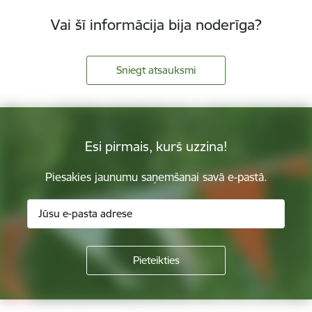
Vai šī informācija bija noderīga?
Sniegt atsauksmi
Esi pirmais, kurš uzzina!
Piesakies jaunumu saņemšanai savā e-pastā.
Kājene