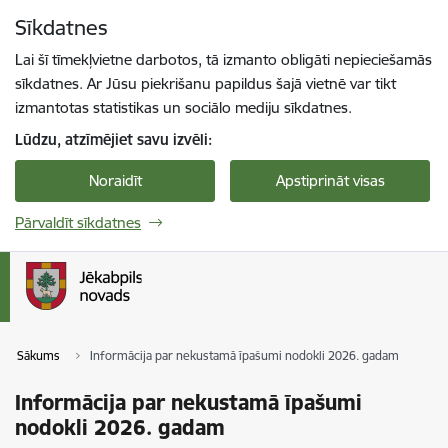
Pāriet uz lapas saturu
Sīkdatnes
Spied
lai meklētu
Enter
Lai šī tīmekļvietne darbotos, tā izmanto obligāti nepieciešamās
sīkdatnes. Ar Jūsu piekrišanu papildus šajā vietnē var tikt
izmantotas statistikas un sociālo mediju sīkdatnes.
Lūdzu, atzīmējiet savu izvēli:
Noraidīt
Apstiprināt visas
Pārvaldīt sīkdatnes
Sākums
Informācija par nekustamā īpašumi nodokli 2026. gadam
Informācija par nekustamā īpašumi
nodokli 2026. gadam