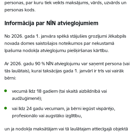
personas, par kuru tiek veikts maksājums, vārds, uzvārds un
personas kods.
Informācija par NĪN atvieglojumiem
No 2026. gada 1. janvāra spēkā stājušies grozījumi Jēkabpils
novada domes saistošajos noteikumos par nekustamā
īpašuma nodokļa atvieglojumu piešķiršanas kārtību.
Ar 2026. gadu 90 % NĪN atvieglojumu var saņemt persona (vai
tās laulātais), kurai taksācijas gada 1. janvārī ir trīs vai vairāk
bērni:
vecumā līdz 18 gadiem (tai skaitā aizbildnībā vai
audžuģimenē);
vai līdz 24 gadu vecumam, ja bērni iegūst vispārējo,
profesionālo vai augstāko izglītību,
un ja nodokļa maksātājam vai tā laulātajam attiecīgajā objektā