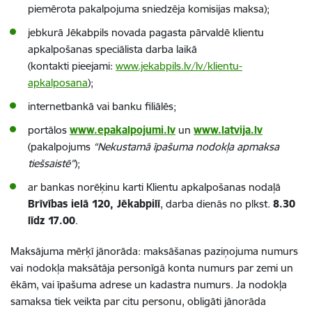
piemērota pakalpojuma sniedzēja komisijas maksa);
jebkurā Jēkabpils novada pagasta pārvaldē klientu
apkalpošanas speciālista darba laikā
(kontakti pieejami:
www.jekabpils.lv/lv/klientu-
apkalposana
);
internetbankā vai banku filiālēs;
portālos
www.epakalpojumi.lv
un
www.latvija.lv
(pakalpojums
“Nekustamā īpašuma nodokļa apmaksa
tiešsaistē”
);
ar bankas norēķinu karti Klientu apkalpošanas nodaļā
Brīvības ielā 120, Jēkabpilī
, darba dienās no plkst.
8.30
līdz 17.00
.
Maksājuma mērķī jānorāda: maksāšanas paziņojuma numurs
vai
nodokļa maksātāja personīgā konta numurs par zemi un
ēkām, vai īpašuma adrese un kadastra numurs. Ja nodokļa
samaksa tiek veikta par citu personu, obligāti jānorāda