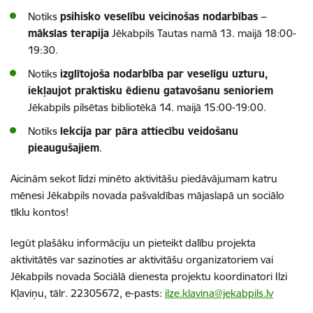
Notiks
psihisko veselību veicinošas nodarbības –
mākslas terapija
Jēkabpils Tautas namā 13. maijā 18:00-
19:30.
Notiks
izglītojoša nodarbība par veselīgu uzturu,
iekļaujot praktisku ēdienu gatavošanu senioriem
Jēkabpils pilsētas bibliotēkā 14. maijā 15:00-19:00.
Notiks
lekcija par pāra attiecību veidošanu
pieaugušajiem
.
Aicinām sekot līdzi minēto aktivitāšu piedāvājumam katru
mēnesi Jēkabpils novada pašvaldības mājaslapā un sociālo
tīklu kontos!
Iegūt plašāku informāciju un pieteikt dalību projekta
aktivitātēs var sazinoties ar aktivitāšu organizatoriem vai
Jēkabpils novada Sociālā dienesta projektu koordinatori Ilzi
Kļaviņu, tālr. 22305672, e-pasts:
ilze.klavina@jekabpils.lv