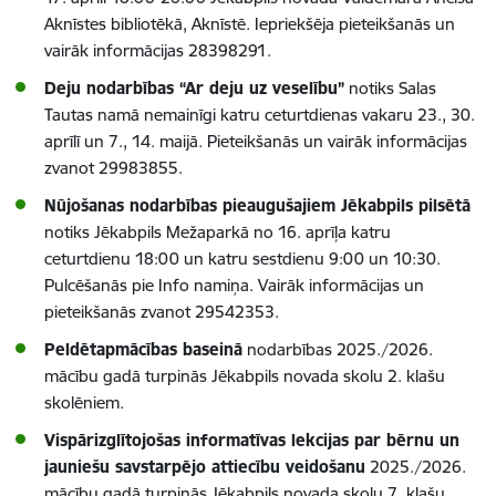
Aknīstes bibliotēkā, Aknīstē. Iepriekšēja pieteikšanās un
vairāk informācijas 28398291.
Deju nodarbības “Ar deju uz veselību”
notiks Salas
Tautas namā nemainīgi katru ceturtdienas vakaru 23., 30.
aprīlī un 7., 14. maijā. Pieteikšanās un vairāk informācijas
zvanot 29983855.
Nūjošanas nodarbības pieaugušajiem Jēkabpils pilsētā
notiks Jēkabpils Mežaparkā no 16. aprīļa katru
ceturtdienu 18:00 un katru sestdienu 9:00 un 10:30.
Pulcēšanās pie Info namiņa. Vairāk informācijas un
pieteikšanās zvanot 29542353.
Peldētapmācības baseinā
nodarbības 2025./2026.
mācību gadā turpinās Jēkabpils novada skolu 2. klašu
skolēniem.
Vispārizglītojošas informatīvas lekcijas par bērnu un
jauniešu savstarpējo attiecību veidošanu
2025./2026.
mācību gadā turpinās Jēkabpils novada skolu 7. klašu