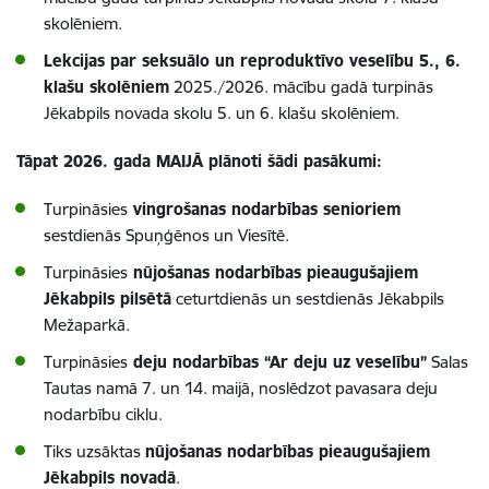
skolēniem.
Lekcijas par seksuālo un reproduktīvo veselību 5., 6.
klašu skolēniem
2025./2026. mācību gadā turpinās
Jēkabpils novada skolu 5. un 6. klašu skolēniem.
Tāpat 2026. gada MAIJĀ plānoti šādi pasākumi:
Turpināsies
vingrošanas nodarbības senioriem
sestdienās Spuņģēnos un Viesītē.
Turpināsies
nūjošanas nodarbības pieaugušajiem
Jēkabpils pilsētā
ceturtdienās un sestdienās Jēkabpils
Mežaparkā.
Turpināsies
deju nodarbības “Ar deju uz veselību”
Salas
Tautas namā 7. un 14. maijā, noslēdzot pavasara deju
nodarbību ciklu.
Tiks uzsāktas
nūjošanas nodarbības pieaugušajiem
Jēkabpils novadā
.