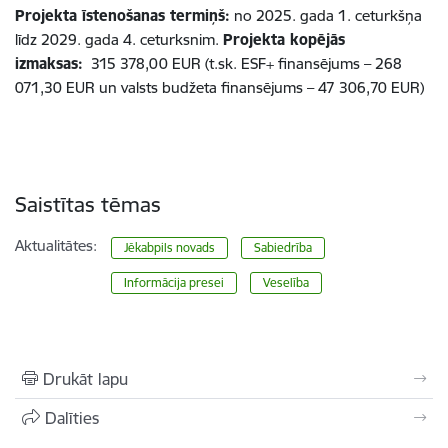
Projekta īstenošanas termiņš:
no 2025. gada 1. ceturkšņa
līdz 2029. gada 4. ceturksnim.
Projekta kopējās
izmaksas:
315 378,00 EUR (t.sk. ESF+ finansējums – 268
071,30 EUR un valsts budžeta finansējums – 47 306,70 EUR)
Saistītas tēmas
Aktualitātes:
Jēkabpils novads
Sabiedrība
Informācija presei
Veselība
Drukāt lapu
Dalīties