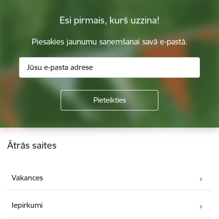
Esi pirmais, kurš uzzina!
Piesakies jaunumu saņemšanai savā e-pastā.
Kājene
Ātrās saites
Vakances
Iepirkumi