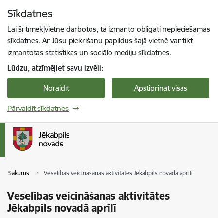
Pāriet uz lapas saturu
Sīkdatnes
Spied
lai meklētu
Enter
Lai šī tīmekļvietne darbotos, tā izmanto obligāti nepieciešamās
sīkdatnes. Ar Jūsu piekrišanu papildus šajā vietnē var tikt
izmantotas statistikas un sociālo mediju sīkdatnes.
Lūdzu, atzīmējiet savu izvēli:
Noraidīt
Apstiprināt visas
Pārvaldīt sīkdatnes
Sākums
Veselības veicināšanas aktivitātes Jēkabpils novadā aprīlī
Veselības veicināšanas aktivitātes
Jēkabpils novadā aprīlī