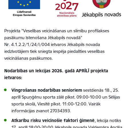
Projekta "Veselības veicināšanas un slimību profilakses
pasākumu īstenošana Jēkabpils novadā"
Nr. 4.1.2.2/1/24/I/004 ietvaros Jēkabpils novada
iedzīvotājiem tiek sniegta iespēja piedalīties veselības
veicināšanas pasākumos.
Nodarbības un lekcijas 2026. gadā APRĪLĪ projekta
ietvaros:
Vingrošanas nodarbības senioriem
sestdienās 18., 25.
aprīlī Spuņģēnu sporta zālē plkst. 09:00-10:00 un Sēlijas
sporta skolā, Viesītē plkst. 11:00-12:00. Vairāk
informācijas zvanot 27034393.
Atkarību risku veicinošie faktori ģimenē
, lekcija notiks
17. aprīlī 18:00-20:00 Jēkabpils novada Valdemāra Ancīša