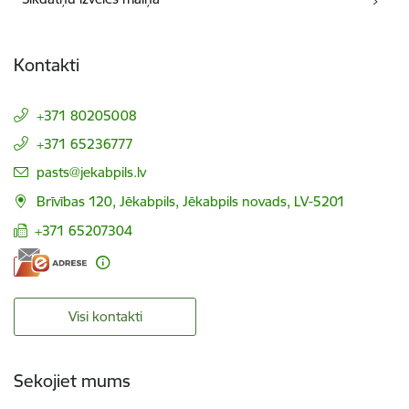
Kontakti
+371 80205008
+371 65236777
E-pasts:
pasts@jekabpils.lv
Brīvības 120, Jēkabpils, Jēkabpils novads, LV-5201
+371 65207304
Visi kontakti
Sekojiet mums