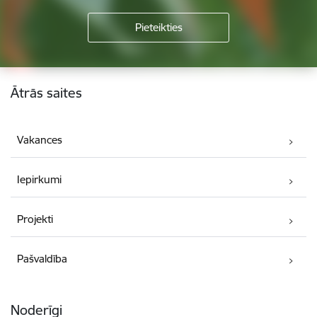
Kājene
Ātrās saites
Vakances
Iepirkumi
Projekti
Pašvaldība
Noderīgi