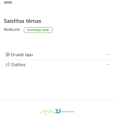
sēde.
Saistītas tēmas
Notikumi:
Komitejas sēde
Drukāt lapu
Dalīties