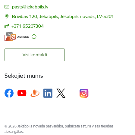
E-pasts:
pasts@jekabpils.lv
Brīvības 120, Jēkabpils, Jēkabpils novads, LV-5201
+371 65207304
Visi kontakti
Sekojiet mums
© 2026 Jekabpils novada pašvaldība, publicētā satura visas tiesības
aizsargātas.