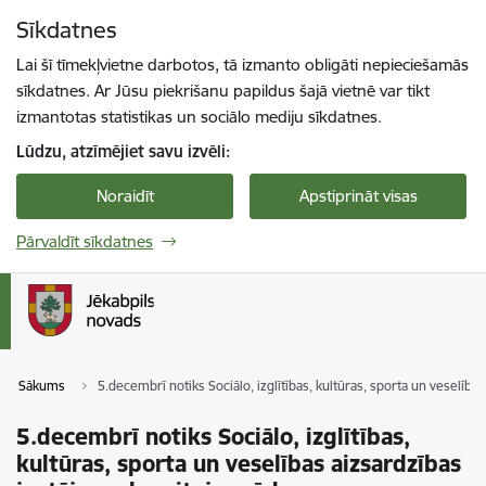
Pāriet uz lapas saturu
Sīkdatnes
Spied
lai meklētu
Enter
Lai šī tīmekļvietne darbotos, tā izmanto obligāti nepieciešamās
sīkdatnes. Ar Jūsu piekrišanu papildus šajā vietnē var tikt
izmantotas statistikas un sociālo mediju sīkdatnes.
Lūdzu, atzīmējiet savu izvēli:
Noraidīt
Apstiprināt visas
Pārvaldīt sīkdatnes
Sākums
5.decembrī notiks Sociālo, izglītības, kultūras, sporta un veselīb
5.decembrī notiks Sociālo, izglītības,
kultūras, sporta un veselības aizsardzības