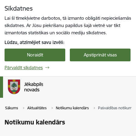
Pāriet uz lapas saturu
Sīkdatnes
Spied
lai meklētu
Enter
Lai šī tīmekļvietne darbotos, tā izmanto obligāti nepieciešamās
sīkdatnes. Ar Jūsu piekrišanu papildus šajā vietnē var tikt
izmantotas statistikas un sociālo mediju sīkdatnes.
Lūdzu, atzīmējiet savu izvēli:
Noraidīt
Apstiprināt visas
Pārvaldīt sīkdatnes
Sākums
Aktualitātes
Notikumu kalendārs
Pašvaldības notikumi
Notikumu kalendārs