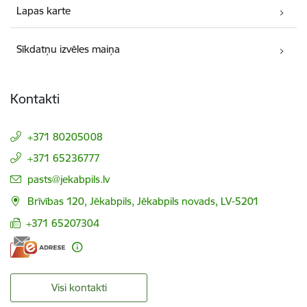
Lapas karte
Sīkdatņu izvēles maiņa
Kontakti
+371 80205008
+371 65236777
E-pasts:
pasts@jekabpils.lv
Brīvības 120, Jēkabpils, Jēkabpils novads, LV-5201
+371 65207304
Visi kontakti