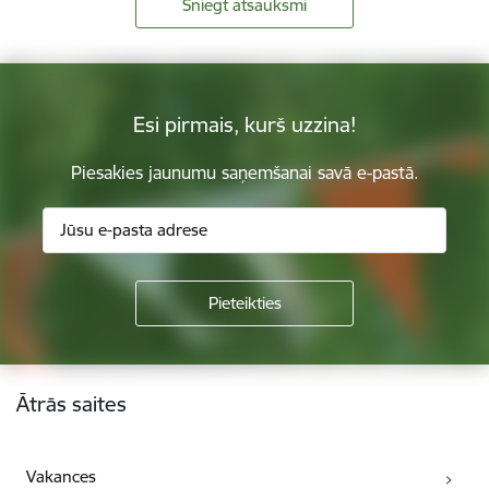
Sniegt atsauksmi
Esi pirmais, kurš uzzina!
Piesakies jaunumu saņemšanai savā e-pastā.
Kājene
Ātrās saites
Vakances