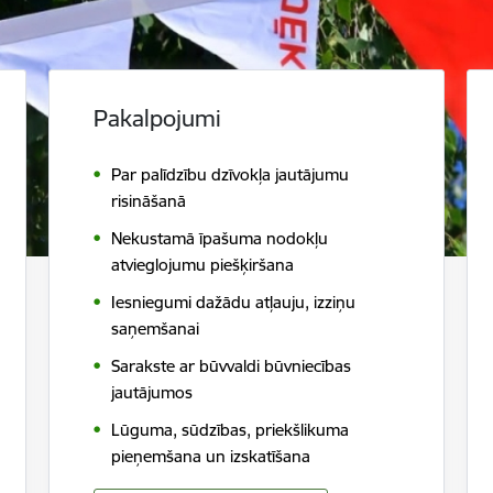
Pakalpojumi
Par palīdzību dzīvokļa jautājumu
risināšanā
Nekustamā īpašuma nodokļu
atvieglojumu piešķiršana
Iesniegumi dažādu atļauju, izziņu
saņemšanai
Sarakste ar būvvaldi būvniecības
jautājumos
Lūguma, sūdzības, priekšlikuma
pieņemšana un izskatīšana