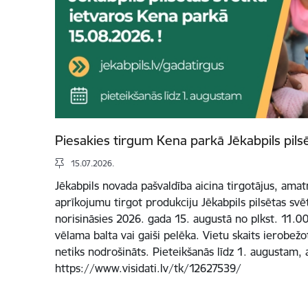
Piesakies tirgum Kena parkā Jēkabpils pils
15.07.2026.
Jēkabpils novada pašvaldība aicina tirgotājus, ama
aprīkojumu tirgot produkciju Jēkabpils pilsētas svē
norisināsies 2026. gada 15. augustā no plkst. 11.00 
vēlama balta vai gaiši pelēka. Vietu skaits ierobež
netiks nodrošināts. Pieteikšanās līdz 1. augustam, 
https://www.visidati.lv/tk/12627539/