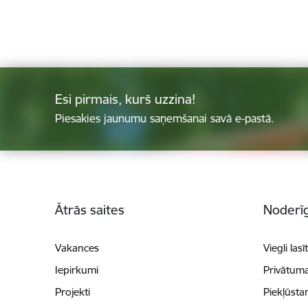
Esi pirmais, kurš uzzina!
Piesakies jaunumu saņemšanai savā e-pastā.
Kājene
Ātrās saites
Noderīg
Vakances
Viegli lasī
Iepirkumi
Privātuma
Projekti
Piekļūsta