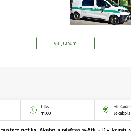
Visi jaunumi
Laiks
Atrašanās 
11.00
Jēkabpils
gustam notiks Jēkabpils pilsētas svētki - Divi krasti, v