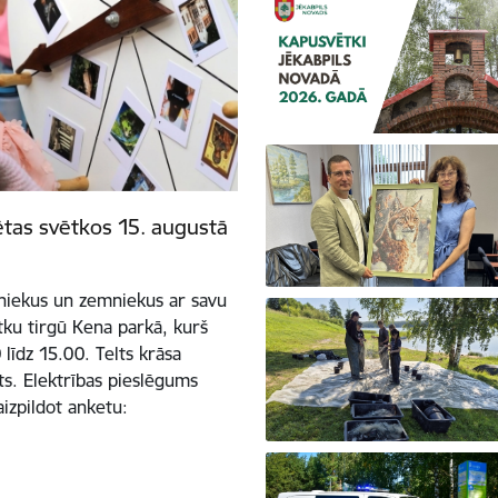
ētas svētkos 15. augustā
tniekus un zemniekus ar savu
tku tirgū Kena parkā, kurš
līdz 15.00. Telts krāsa
ots. Elektrības pieslēgums
aizpildot anketu: