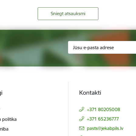
Sniegt atsauksmi
i
Kontakti
t
+371 80205008
+371 65236777
 politika
E-pasts:
pasts@jekabpils.lv
mība