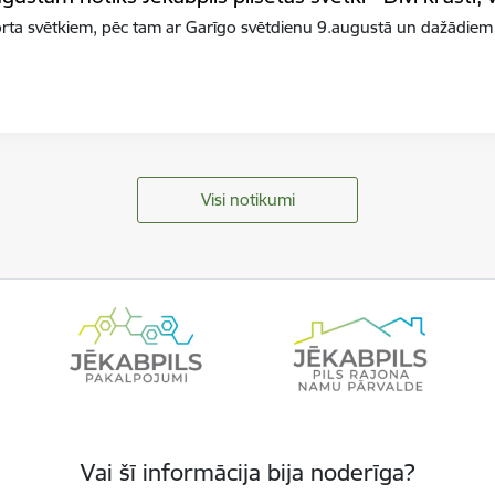
orta svētkiem, pēc tam ar Garīgo svētdienu 9.augustā un dažādiem
Visi notikumi
Vai šī informācija bija noderīga?