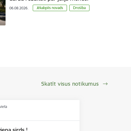
Jēkabpils novads
Drošība
06.08.2026.
Skatīt visus notikumus
vieta
iena sirds !