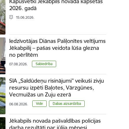
Kapusvētki Jēkabpils novada kapsētās
2026. gadā
15.06.2026.
Iedzīvotājas Diānas Paliļonītes veltījums
Jēkabpilij – pašas veidota lūša glezna
no pērlītēm
Sabiedrība
07.08.2026.
SIA „Saldūdeņu risinājumi” veikuši zivju
resursu izpēti Baļotes, Vārzgūnes,
Vecmuižas un Zuju ezerā
Vide
Dabas aizsardzība
06.08.2026.
Jēkabpils novada pašvaldības policijas
darba rezultāti par jūlija mēnesi