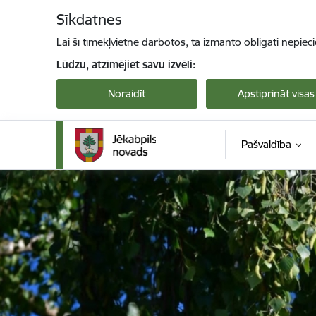
Pāriet uz lapas saturu
Sīkdatnes
Lai šī tīmekļvietne darbotos, tā izmanto obligāti nepiec
Lūdzu, atzīmējiet savu izvēli:
Noraidīt
Apstiprināt visas
Pašvaldība
Jekabpils novada pašvaldība