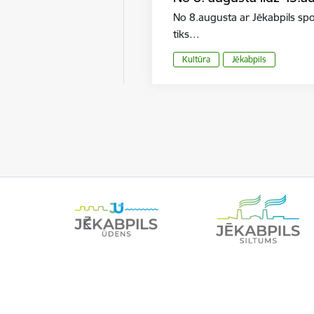
No 8.augusta ar Jēkabpils sp
tiks…
Kultūra
Jēkabpils