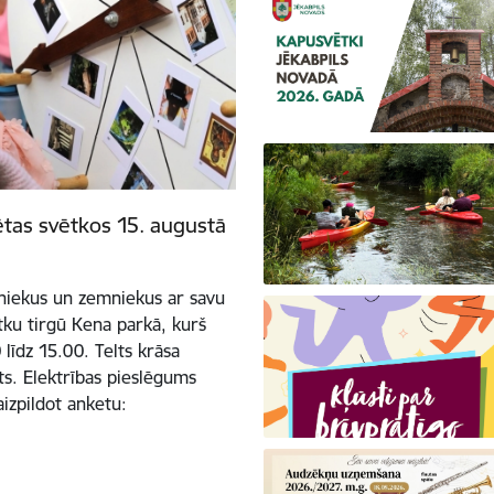
ētas svētkos 15. augustā
tniekus un zemniekus ar savu
tku tirgū Kena parkā, kurš
līdz 15.00. Telts krāsa
ots. Elektrības pieslēgums
aizpildot anketu: