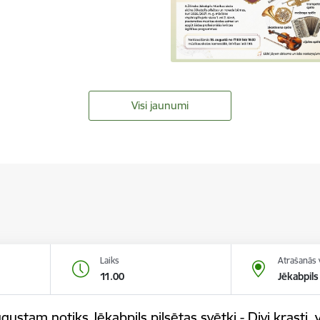
Visi jaunumi
Laiks
Atrašanās 
11.00
Jēkabpils
gustam notiks Jēkabpils pilsētas svētki - Divi krasti, v