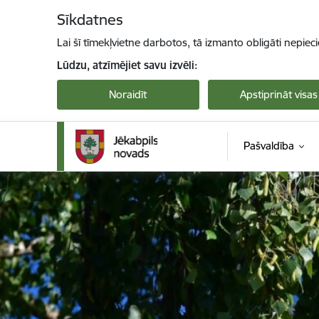
Pāriet uz lapas saturu
Sīkdatnes
Lai šī tīmekļvietne darbotos, tā izmanto obligāti nepiec
Lūdzu, atzīmējiet savu izvēli:
Noraidīt
Apstiprināt visas
Pašvaldība
Jekabpils novada pašvaldība