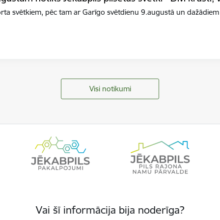
orta svētkiem, pēc tam ar Garīgo svētdienu 9.augustā un dažādiem
Visi notikumi
Vai šī informācija bija noderīga?