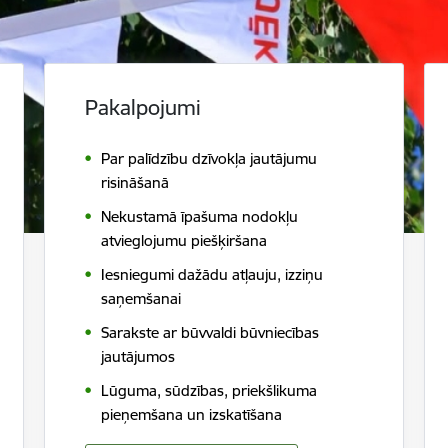
Pakalpojumi
Par palīdzību dzīvokļa jautājumu
risināšanā
Nekustamā īpašuma nodokļu
atvieglojumu piešķiršana
Iesniegumi dažādu atļauju, izziņu
saņemšanai
Sarakste ar būvvaldi būvniecības
jautājumos
Lūguma, sūdzības, priekšlikuma
pieņemšana un izskatīšana