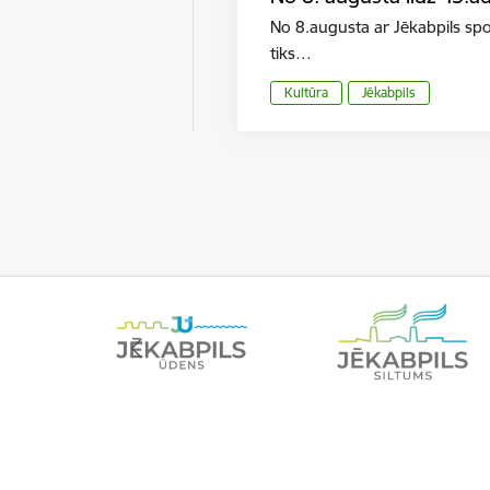
No 8.augusta ar Jēkabpils sp
tiks…
Kultūra
Jēkabpils