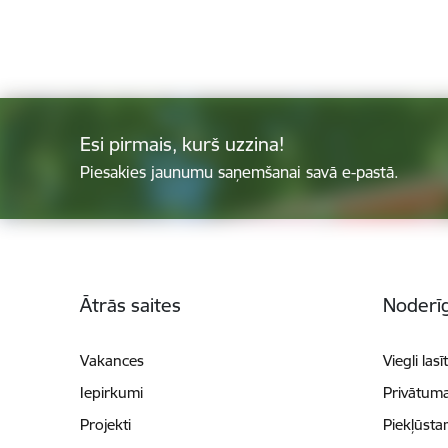
Esi pirmais, kurš uzzina!
Piesakies jaunumu saņemšanai savā e-pastā.
Kājene
Ātrās saites
Noderīg
Vakances
Viegli lasī
Iepirkumi
Privātuma
Projekti
Piekļūsta