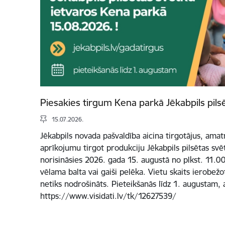
Piesakies tirgum Kena parkā Jēkabpils pils
15.07.2026.
Jēkabpils novada pašvaldība aicina tirgotājus, ama
aprīkojumu tirgot produkciju Jēkabpils pilsētas svē
norisināsies 2026. gada 15. augustā no plkst. 11.00 
vēlama balta vai gaiši pelēka. Vietu skaits ierobež
netiks nodrošināts. Pieteikšanās līdz 1. augustam, 
https://www.visidati.lv/tk/12627539/