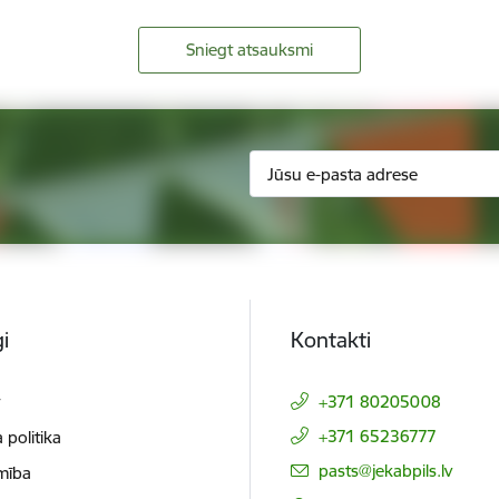
Sniegt atsauksmi
i
Kontakti
t
+371 80205008
+371 65236777
 politika
E-pasts:
pasts@jekabpils.lv
mība