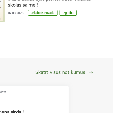
skolas saimei!
Jēkabpils novads
Izglītība
07.08.2026.
Skatīt visus notikumus
vieta
iena sirds !