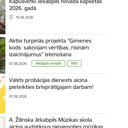
Kapusvētki Jēkabpils novada kapsētās
2026. gadā
15.06.2026.
Aktīvi turpinās projekta “Ģimenes
kods: sakņojam vērtības, risinām
izaicinājumus” īstenošana
Jēkabpils novads
NVO
07.08.2026.
Valsts probācijas dienests aicina
pieteikties brīvprātīgajam darbam!
07.08.2026.
A. Žilinska Jēkabpils Mūzikas skola
aicina audzēkņus pievienoties mūzikas