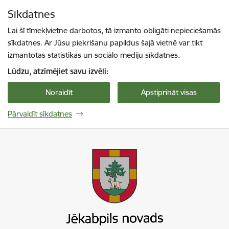
Pāriet uz lapas saturu
Sīkdatnes
Spied
lai meklētu
Enter
Lai šī tīmekļvietne darbotos, tā izmanto obligāti nepieciešamās
sīkdatnes. Ar Jūsu piekrišanu papildus šajā vietnē var tikt
izmantotas statistikas un sociālo mediju sīkdatnes.
Lūdzu, atzīmējiet savu izvēli:
Noraidīt
Apstiprināt visas
Pārvaldīt sīkdatnes
Jekabpils novada pašvaldība