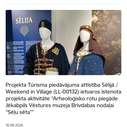
Projekta Tūrisma piedāvājuma attīstība Sēlijā /
Weekend in Village (LL-00132) ietvaros īstenota
projekta aktivitāte “Arheoloģisko rotu piegāde
Jēkabpils Vēstures muzeja Brīvdabas nodaļai
“Sēļu sēta””
10.08.2026.