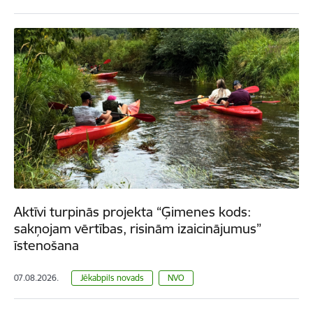
Aktīvi turpinās projekta “Ģimenes kods:
sakņojam vērtības, risinām izaicinājumus”
īstenošana
07.08.2026.
Jēkabpils novads
NVO