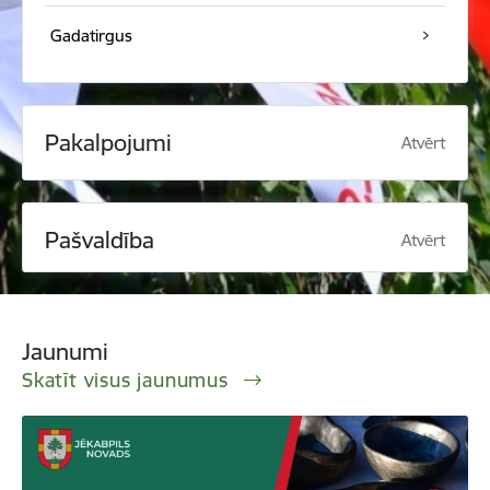
Gadatirgus
Pakalpojumi
Atvērt
Pašvaldība
Atvērt
Jaunumi
Skatīt visus jaunumus