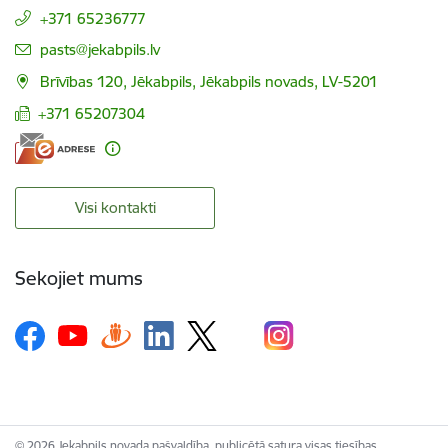
+371 65236777
E-pasts:
pasts@jekabpils.lv
Brīvības 120, Jēkabpils, Jēkabpils novads, LV-5201
+371 65207304
Visi kontakti
Sekojiet mums
© 2026 Jekabpils novada pašvaldība, publicētā satura visas tiesības