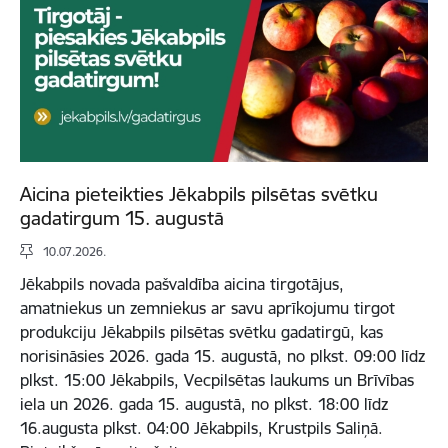
Aicina pieteikties Jēkabpils pilsētas svētku
gadatirgum 15. augustā
10.07.2026.
Jēkabpils novada pašvaldība aicina tirgotājus,
amatniekus un zemniekus ar savu aprīkojumu tirgot
produkciju Jēkabpils pilsētas svētku gadatirgū, kas
norisināsies 2026. gada 15. augustā, no plkst. 09:00 līdz
plkst. 15:00 Jēkabpils, Vecpilsētas laukums un Brīvības
iela un 2026. gada 15. augustā, no plkst. 18:00 līdz
16.augusta plkst. 04:00 Jēkabpils, Krustpils Saliņā.