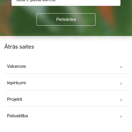
Kājene
Ātrās saites
Vakances
Iepirkumi
Projekti
Pašvaldība