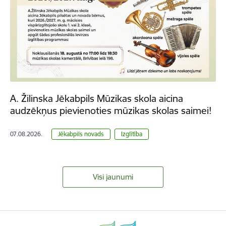
A. Žilinska Jēkabpils Mūzikas skola aicina
audzēkņus pievienoties mūzikas skolas saimei!
07.08.2026.
Jēkabpils novads
Izglītība
Visi jaunumi