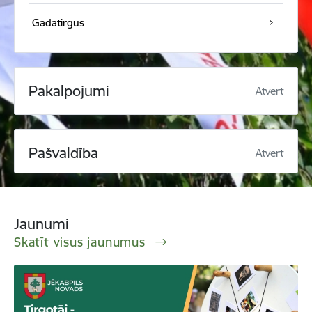
Gadatirgus
Pakalpojumi
Atvērt
Pašvaldība
Atvērt
Jaunumi
Skatīt visus jaunumus