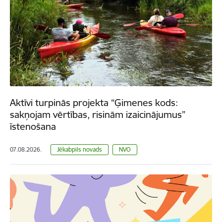
Aktīvi turpinās projekta “Ģimenes kods:
sakņojam vērtības, risinām izaicinājumus”
īstenošana
07.08.2026.
Jēkabpils novads
NVO