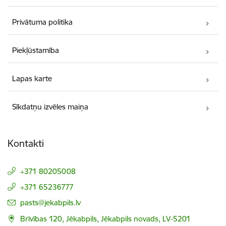
Privātuma politika
Piekļūstamība
Lapas karte
Sīkdatņu izvēles maiņa
Kontakti
+371 80205008
+371 65236777
E-pasts:
pasts@jekabpils.lv
Brīvības 120, Jēkabpils, Jēkabpils novads, LV-5201