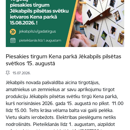
Piesakies tirgum Kena parkā Jēkabpils pilsētas
svētkos 15. augustā
15.07.2026.
Jēkabpils novada pašvaldība aicina tirgotājus,
amatniekus un zemniekus ar savu aprīkojumu tirgot
produkciju Jēkabpils pilsētas svētku tirgū Kena parkā,
kurš norisināsies 2026. gada 15. augustā no plkst. 11.00
līdz 15.00. Telts krāsa vēlama balta vai gaiši pelēka.
Vietu skaits ierobežots. Elektrības pieslēgums netiks
nodrošināts. Pieteikšanās līdz 1. augustam, aizpildot