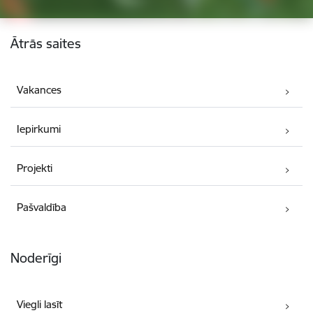
Kājene
Ātrās saites
Vakances
Iepirkumi
Projekti
Pašvaldība
Noderīgi
Viegli lasīt