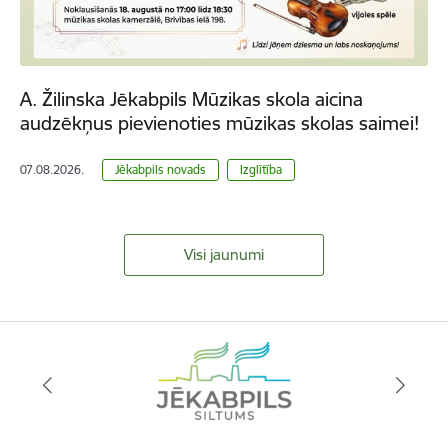
A. Žilinska Jēkabpils Mūzikas skola aicina
audzēkņus pievienoties mūzikas skolas saimei!
07.08.2026.
Jēkabpils novads
Izglītība
Visi jaunumi