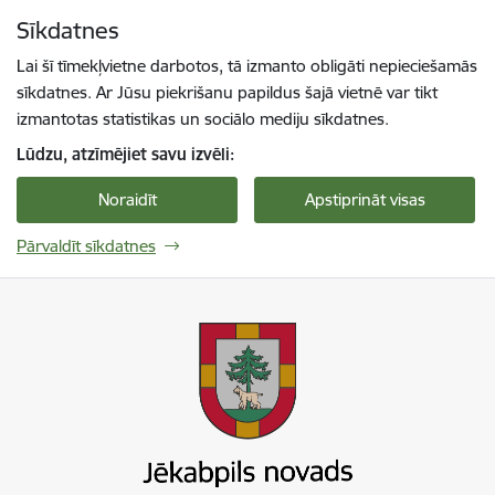
Pāriet uz lapas saturu
Sīkdatnes
Spied
lai meklētu
Enter
Lai šī tīmekļvietne darbotos, tā izmanto obligāti nepieciešamās
sīkdatnes. Ar Jūsu piekrišanu papildus šajā vietnē var tikt
izmantotas statistikas un sociālo mediju sīkdatnes.
Lūdzu, atzīmējiet savu izvēli:
Noraidīt
Apstiprināt visas
Pārvaldīt sīkdatnes
Jekabpils novada pašvaldība